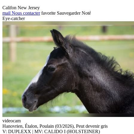
Califon New Jersey
mail
Nous contacter
favorite
Sauvegarder
Noté
Eye-catcher
videocam
Hanovrien, Étalon, Poulain (03/2026), Peut devenir gris
V: DUPLEXX | MV: CALIDO I (HOLSTEINER)