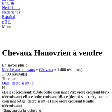
English
Nederlands
Nederlands
Español
c


Menu
Chevaux Hanovrien à vendre
En savoir plus
b
Marché aux chevaux
»
Chevaux
»
1 400 résultat(s)
1 400 résultat(s)
Trier par
Date (décroissant)
b
H
e
Date (décroissant)
b
Date ordre croissant
e
Prix ordre croissant
b
Prix
(décroissant)
e
Race ordre croissant
b
Race (décroissant)
e
Âge ordre
croissant
b
Âge (décroissant)
e
Taille ordre croissant
b
Taille
(décroissant)
Sauvegarder la recherche