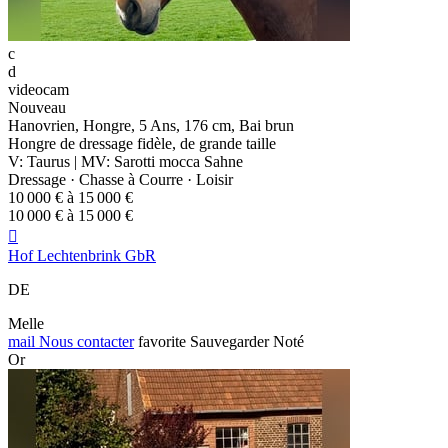
c
d
videocam
Nouveau
Hanovrien, Hongre, 5 Ans, 176 cm, Bai brun
Hongre de dressage fidèle, de grande taille
V: Taurus | MV: Sarotti mocca Sahne
Dressage · Chasse à Courre · Loisir
10 000 € à 15 000 €
10 000 € à 15 000 €

Hof Lechtenbrink GbR
DE
Melle
mail
Nous contacter
favorite
Sauvegarder
Noté
Or