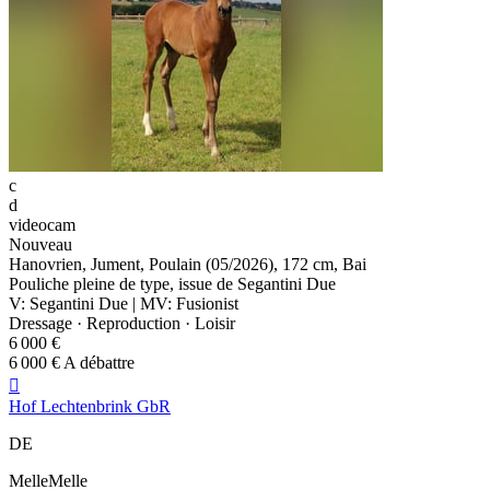
c
d
videocam
Nouveau
Hanovrien, Jument, Poulain (05/2026), 172 cm, Bai
Pouliche pleine de type, issue de Segantini Due
V: Segantini Due | MV: Fusionist
Dressage · Reproduction · Loisir
6 000 €
6 000 € A débattre

Hof Lechtenbrink GbR
DE
MelleMelle