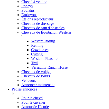
Cheval à vendre
Poneys
Poulains
Embryons
Étalons reproducteur
Chevaux de dressage
Chevaux de saut d'obstacles
Chevaux de Èquitacion Western
b
Western Riding
Reining
Cowhorses
Cutting
Western Pleasure
Trail
Versatility Ranch Horse
Chevaux de voltige
Chevaux de loisirs
Vendeurs
Annoncer maintenant
Petites annonces
b
Pour le cheval
Pour le cavalier
Autour de l'écurie