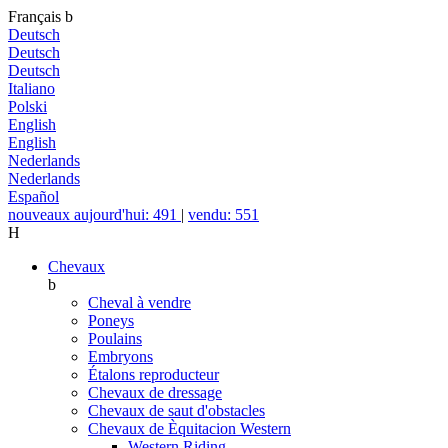
Français
b
Deutsch
Deutsch
Deutsch
Italiano
Polski
English
English
Nederlands
Nederlands
Español
nouveaux aujourd'hui: 491
|
vendu: 551
H
Chevaux
b
Cheval à vendre
Poneys
Poulains
Embryons
Étalons reproducteur
Chevaux de dressage
Chevaux de saut d'obstacles
Chevaux de Èquitacion Western
Western Riding