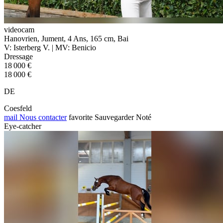
videocam
Hanovrien, Jument, 4 Ans, 165 cm, Bai
V: Isterberg V. | MV: Benicio
Dressage
18 000 €
18 000 €
DE
Coesfeld
mail
Nous contacter
favorite
Sauvegarder
Noté
Eye-catcher