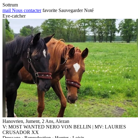
Sottrum
mail
Nous contacter
favorite
Sauvegarder
Noté
Eye-catcher
Hanovrien, Jument, 2 Ans, Alezan
V: MOST WANTED NERO VON BELLIN | MV: LAURIES
CRUSADOR XX
Dressage · Reproduction · Hunter · Loisir