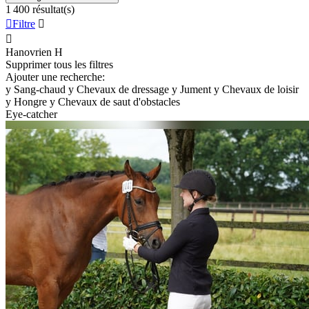
1 400 résultat(s)

Filtre


Hanovrien
H
Supprimer tous les filtres
Ajouter une recherche:
y
Sang-chaud
y
Chevaux de dressage
y
Jument
y
Chevaux de loisir
y
Hongre
y
Chevaux de saut d'obstacles
Eye-catcher