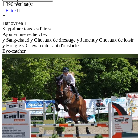
1 396 résultat(s)

Filtre


Hanovrien
H
Supprimer tous les filtres
Ajouter une recherche:
y
Sang-chaud
y
Chevaux de dressage
y
Jument
y
Chevaux de loisir
y
Hongre
y
Chevaux de saut d'obstacles
Eye-catcher