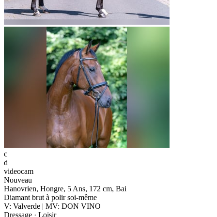
c
d
videocam
Nouveau
Hanovrien, Hongre, 5 Ans, 172 cm, Bai
Diamant brut à polir soi-même
V: Valverde | MV: DON VINO
Dressage · Loisir