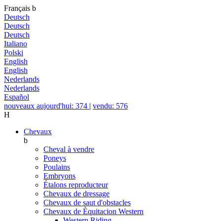
Français
b
Deutsch
Deutsch
Deutsch
Italiano
Polski
English
English
Nederlands
Nederlands
Español
nouveaux aujourd'hui: 374
|
vendu: 576
H
Chevaux
b
Cheval à vendre
Poneys
Poulains
Embryons
Étalons reproducteur
Chevaux de dressage
Chevaux de saut d'obstacles
Chevaux de Èquitacion Western
Western Riding