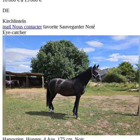
DE
Kirchlinteln
mail
Nous contacter
favorite
Sauvegarder
Noté
Eye-catcher
Hanovrien, Hongre, 4 Ans, 175 cm, Noir