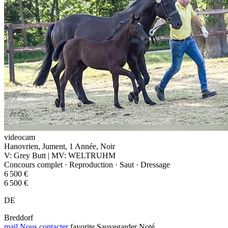
videocam
Hanovrien, Jument, 1 Année, Noir
V: Grey Butt | MV: WELTRUHM
Concours complet · Reproduction · Saut · Dressage
6 500 €
6 500 €
DE
Breddorf
mail
Nous contacter
favorite
Sauvegarder
Noté