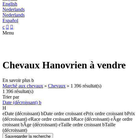
English
Nederlands
Nederlands
Español
c


Menu
Chevaux Hanovrien à vendre
En savoir plus
b
Marché aux chevaux
»
Chevaux
»
1 396 résultat(s)
1 396 résultat(s)
Trier par
Date (décroissant)
b
H
e
Date (décroissant)
b
Date ordre croissant
e
Prix ordre croissant
b
Prix
(décroissant)
e
Race ordre croissant
b
Race (décroissant)
e
Âge ordre
croissant
b
Âge (décroissant)
e
Taille ordre croissant
b
Taille
(décroissant)
Sauvegarder la recherche