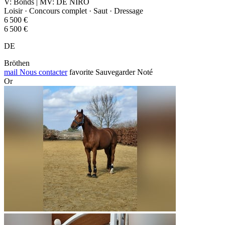
V: Bonds | MV: DE NIRO
Loisir · Concours complet · Saut · Dressage
6 500 €
6 500 €
DE
Bröthen
mail
Nous contacter
favorite
Sauvegarder
Noté
Or