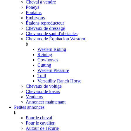
Cheval à vendre
Poneys
Poulains
Embryons
Étalons reproducteur
Chevaux de dressage
Chevaux de saut d'obstacles
Chevaux de Èquitacion Western
b
Western Riding
Reining
Cowhorses
Cutting
Western Pleasure
Trail
Versatility Ranch Horse
Chevaux de voltige
Chevaux de loisirs
Vendeurs
Annoncer maintenant
Petites annonces
b
Pour le cheval
Pour le cavalier
Autour de l'écurie