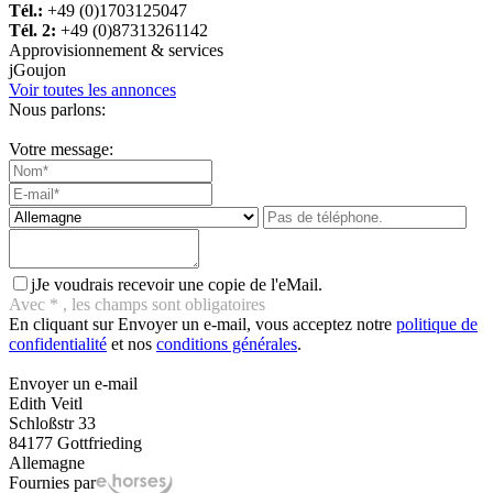
Tél.:
+49 (0)1703125047
Tél. 2:
+49 (0)87313261142
Approvisionnement & services
j
Goujon
Voir toutes les annonces
Nous parlons:
Votre message:
j
Je voudrais recevoir une copie de l'eMail.
Avec
*
, les champs sont obligatoires
En cliquant sur Envoyer un e-mail, vous acceptez notre
politique de
confidentialité
et nos
conditions générales
.
Envoyer un e-mail
Edith Veitl
Schloßstr 33
84177 Gottfrieding
Allemagne
Fournies par