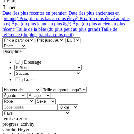

Filtre

Trier
Date (les plus récentes en premier)
Date (les plus anciennes en
premier)
Prix (du plus bas au plus élevé)
Prix (du plus élevé au plus
bas)
Âge (du plus jeune au plus âgé)
Âge (du plus ancien au plus
récent)
Taille de la bête (du plus petit au plus grand)
Taille de
référence (du plus grand au plus petit)
Discipline
j
Dressage
j
Loisir
remise à zéro
progress_activity
Carolin Heyer