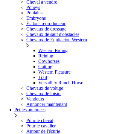
Cheval à vendre
Poneys
Poulains
Embryons
Étalons reproducteur
Chevaux de dressage
Chevaux de saut d'obstacles
Chevaux de Èquitacion Western
b
Western Riding
Reining
Cowhorses
Cutting
Western Pleasure
Trail
Versatility Ranch Horse
Chevaux de voltige
Chevaux de loisirs
Vendeurs
Annoncer maintenant
Petites annonces
b
Pour le cheval
Pour le cavalier
Autour de l'écurie