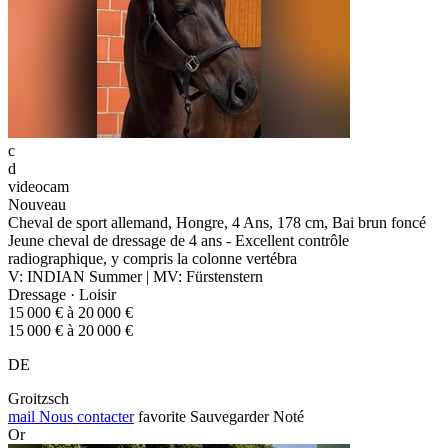
c
d
videocam
Nouveau
Cheval de sport allemand, Hongre, 4 Ans, 178 cm, Bai brun foncé
Jeune cheval de dressage de 4 ans - Excellent contrôle
radiographique, y compris la colonne vertébra
V: INDIAN Summer | MV: Fürstenstern
Dressage · Loisir
15 000 € à 20 000 €
15 000 € à 20 000 €
DE
Groitzsch
mail
Nous contacter
favorite
Sauvegarder
Noté
Or