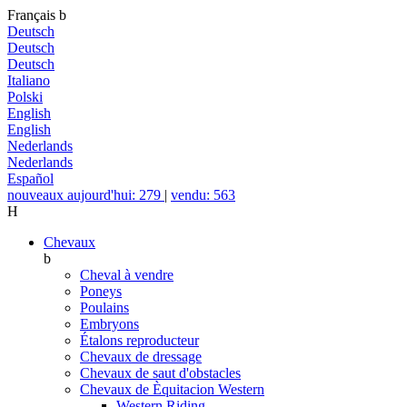
Français
b
Deutsch
Deutsch
Deutsch
Italiano
Polski
English
English
Nederlands
Nederlands
Español
nouveaux aujourd'hui: 279
|
vendu: 563
H
Chevaux
b
Cheval à vendre
Poneys
Poulains
Embryons
Étalons reproducteur
Chevaux de dressage
Chevaux de saut d'obstacles
Chevaux de Èquitacion Western
Western Riding