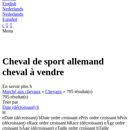
English
Nederlands
Nederlands
Español
c


Menu
Cheval de sport allemand
cheval à vendre
En savoir plus
b
Marché aux chevaux
»
Chevaux
»
795 résultat(s)
795 résultat(s)
Trier par
Date (décroissant)
b
H
e
Date (décroissant)
b
Date ordre croissant
e
Prix ordre croissant
b
Prix
(décroissant)
e
Race ordre croissant
b
Race (décroissant)
e
Âge ordre
croissant
b
Âge (décroissant)
e
Taille ordre croissant
b
Taille