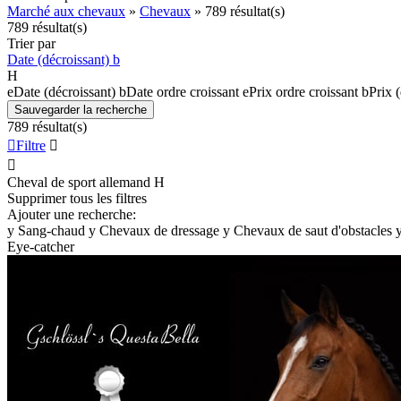
Marché aux chevaux
»
Chevaux
»
789 résultat(s)
789 résultat(s)
Trier par
Date (décroissant)
b
H
e
Date (décroissant)
b
Date ordre croissant
e
Prix ordre croissant
b
Prix 
Sauvegarder la recherche
789 résultat(s)

Filtre


Cheval de sport allemand
H
Supprimer tous les filtres
Ajouter une recherche:
y
Sang-chaud
y
Chevaux de dressage
y
Chevaux de saut d'obstacles
Eye-catcher