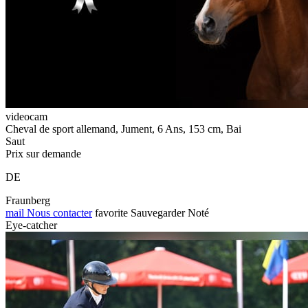
videocam
Cheval de sport allemand, Jument, 6 Ans, 153 cm, Bai
Saut
Prix sur demande
DE
Fraunberg
mail
Nous contacter
favorite
Sauvegarder
Noté
Eye-catcher