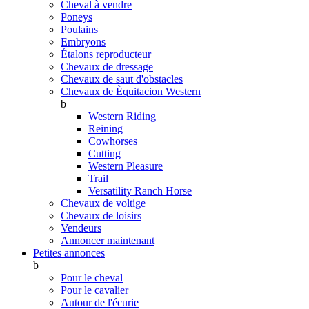
Cheval à vendre
Poneys
Poulains
Embryons
Étalons reproducteur
Chevaux de dressage
Chevaux de saut d'obstacles
Chevaux de Èquitacion Western
b
Western Riding
Reining
Cowhorses
Cutting
Western Pleasure
Trail
Versatility Ranch Horse
Chevaux de voltige
Chevaux de loisirs
Vendeurs
Annoncer maintenant
Petites annonces
b
Pour le cheval
Pour le cavalier
Autour de l'écurie