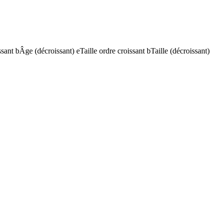
ssant
b
Âge (décroissant)
e
Taille ordre croissant
b
Taille (décroissant)