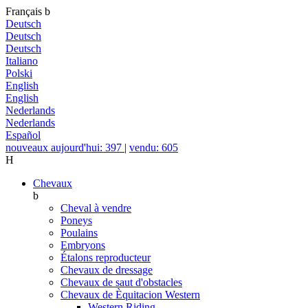
Français
b
Deutsch
Deutsch
Deutsch
Italiano
Polski
English
English
Nederlands
Nederlands
Español
nouveaux aujourd'hui: 397
|
vendu: 605
H
Chevaux
b
Cheval à vendre
Poneys
Poulains
Embryons
Étalons reproducteur
Chevaux de dressage
Chevaux de saut d'obstacles
Chevaux de Èquitacion Western
Western Riding