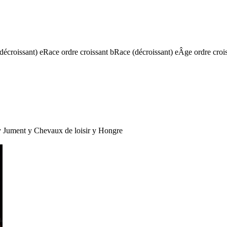
(décroissant)
e
Race ordre croissant
b
Race (décroissant)
e
Âge ordre croi
y
Jument
y
Chevaux de loisir
y
Hongre