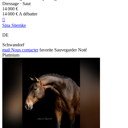
Dressage · Saut
14 000 €
14 000 € A débattre

Sina Stiemke
DE
Schwandorf
mail
Nous contacter
favorite
Sauvegarder
Noté
Platinium