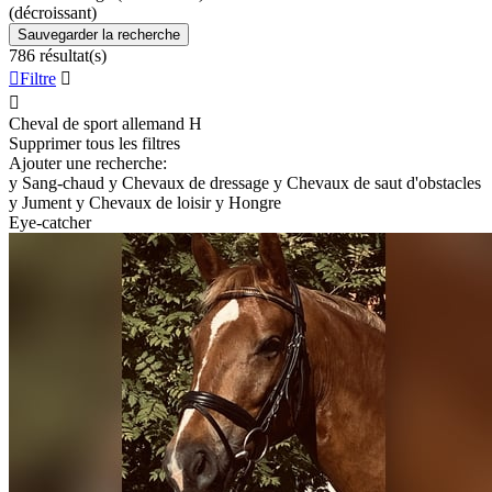
(décroissant)
Sauvegarder la recherche
786 résultat(s)

Filtre


Cheval de sport allemand
H
Supprimer tous les filtres
Ajouter une recherche:
y
Sang-chaud
y
Chevaux de dressage
y
Chevaux de saut d'obstacles
y
Jument
y
Chevaux de loisir
y
Hongre
Eye-catcher