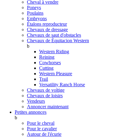
Cheval à vendre
Poneys
Poulains
Embryons
Étalons reproducteur
Chevaux de dressage
Chevaux de saut d'obstacles
Chevaux de Èquitacion Western
b
Western Riding
Reining
Cowhorses
Cutting
Western Pleasure
Trail
Versatility Ranch Horse
Chevaux de voltige
Chevaux de loisirs
Vendeurs
Annoncer maintenant
Petites annonces
b
Pour le cheval
Pour le cavalier
Autour de l'écurie