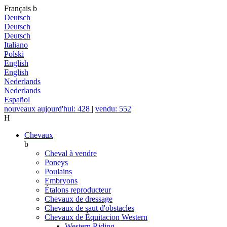
Français
b
Deutsch
Deutsch
Deutsch
Italiano
Polski
English
English
Nederlands
Nederlands
Español
nouveaux aujourd'hui: 428
|
vendu: 552
H
Chevaux
b
Cheval à vendre
Poneys
Poulains
Embryons
Étalons reproducteur
Chevaux de dressage
Chevaux de saut d'obstacles
Chevaux de Èquitacion Western
Western Riding