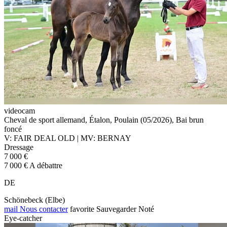
videocam
Cheval de sport allemand, Étalon, Poulain (05/2026), Bai brun
foncé
V: FAIR DEAL OLD | MV: BERNAY
Dressage
7 000 €
7 000 € A débattre
DE
Schönebeck (Elbe)
mail
Nous contacter
favorite
Sauvegarder
Noté
Eye-catcher