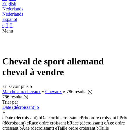
English
Nederlands
Nederlands
Español
c


Menu
Cheval de sport allemand
cheval à vendre
En savoir plus
b
Marché aux chevaux
»
Chevaux
»
786 résultat(s)
786 résultat(s)
Trier par
Date (décroissant)
b
H
e
Date (décroissant)
b
Date ordre croissant
e
Prix ordre croissant
b
Prix
(décroissant)
e
Race ordre croissant
b
Race (décroissant)
e
Âge ordre
croissant
b
Âge (décroissant)
e
Taille ordre croissant
b
Taille