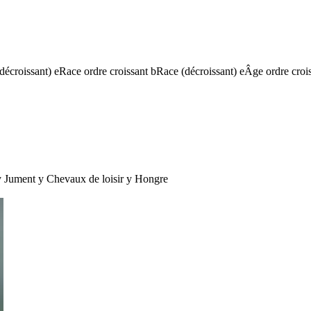
(décroissant)
e
Race ordre croissant
b
Race (décroissant)
e
Âge ordre croi
y
Jument
y
Chevaux de loisir
y
Hongre