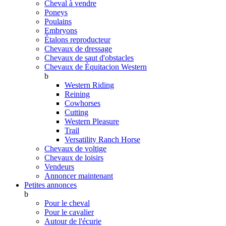
Cheval à vendre
Poneys
Poulains
Embryons
Étalons reproducteur
Chevaux de dressage
Chevaux de saut d'obstacles
Chevaux de Èquitacion Western
b
Western Riding
Reining
Cowhorses
Cutting
Western Pleasure
Trail
Versatility Ranch Horse
Chevaux de voltige
Chevaux de loisirs
Vendeurs
Annoncer maintenant
Petites annonces
b
Pour le cheval
Pour le cavalier
Autour de l'écurie