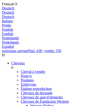
Français
b
Deutsch
Deutsch
Deutsch
Italiano
Polski
English
English
Nederlands
Nederlands
Español
nouveaux aujourd'hui: 438
|
vendu: 550
H
Chevaux
b
Cheval à vendre
Poneys
Poulains
Embryons
Étalons reproducteur
Chevaux de dressage
Chevaux de saut d'obstacles
Chevaux de Èquitacion Western
Western Riding