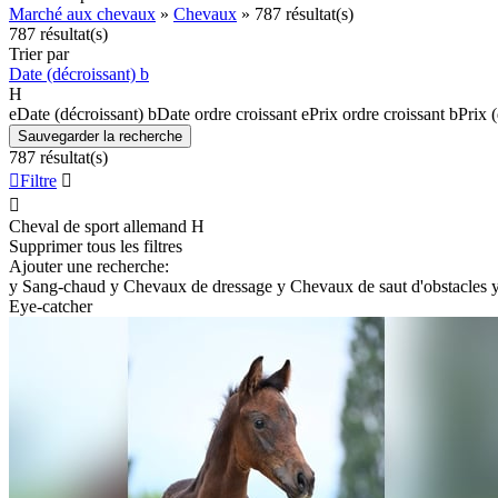
Marché aux chevaux
»
Chevaux
»
787 résultat(s)
787 résultat(s)
Trier par
Date (décroissant)
b
H
e
Date (décroissant)
b
Date ordre croissant
e
Prix ordre croissant
b
Prix 
Sauvegarder la recherche
787 résultat(s)

Filtre


Cheval de sport allemand
H
Supprimer tous les filtres
Ajouter une recherche:
y
Sang-chaud
y
Chevaux de dressage
y
Chevaux de saut d'obstacles
Eye-catcher