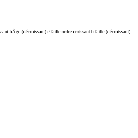
ssant
b
Âge (décroissant)
e
Taille ordre croissant
b
Taille (décroissant)