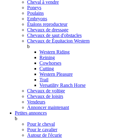
Cheval à vendre
Poneys
Poulains
Embryons
Étalons reproducteur
Chevaux de dressage
Chevaux de saut d'obstacles
Chevaux de Èquitacion Western
b
Western Riding
Reining
Cowhorses
Cutting
Western Pleasure
Trail
Versatility Ranch Horse
Chevaux de voltige
Chevaux de loisirs
Vendeurs
Annoncer maintenant
Petites annonces
b
Pour le cheval
Pour le cavalier
Autour de l'écurie