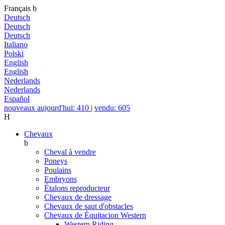
Français
b
Deutsch
Deutsch
Deutsch
Italiano
Polski
English
English
Nederlands
Nederlands
Español
nouveaux aujourd'hui: 410
|
vendu: 605
H
Chevaux
b
Cheval à vendre
Poneys
Poulains
Embryons
Étalons reproducteur
Chevaux de dressage
Chevaux de saut d'obstacles
Chevaux de Èquitacion Western
Western Riding