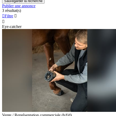
Sauvegarder la recherche
Publier une annonce
3 résultat(s)

Filtre


Eye-catcher
Vente / Représentation commerciale (h/f/d)