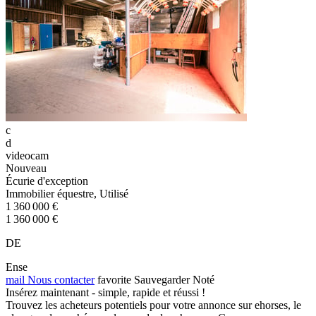
c
d
videocam
Nouveau
Écurie d'exception
Immobilier équestre, Utilisé
1 360 000 €
1 360 000 €
DE
Ense
mail
Nous contacter
favorite
Sauvegarder
Noté
Insérez maintenant - simple, rapide et réussi !
Trouvez les acheteurs potentiels pour votre annonce sur ehorses, le