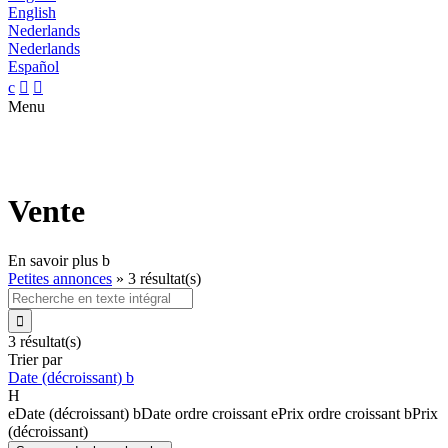
English
Nederlands
Nederlands
Español
c


Menu
Vente
En savoir plus
b
Petites annonces
»
3 résultat(s)

3 résultat(s)
Trier par
Date (décroissant)
b
H
e
Date (décroissant)
b
Date ordre croissant
e
Prix ordre croissant
b
Prix
(décroissant)