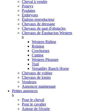
Cheval à vendre
Poneys
Poulains
Embryons
Étalons reproducteur
Chevaux de dressage
Chevaux de saut d'obstacles
Chevaux de Èquitacion Western
b
Western Riding
Reining
Cowhorses
Cutting
Western Pleasure
Trail
Versatility Ranch Horse
Chevaux de voltige
Chevaux de loisirs
Vendeurs
Annoncer maintenant
Petites annonces
b
Pour le cheval
Pour le cavalier
Autour de l'écurie