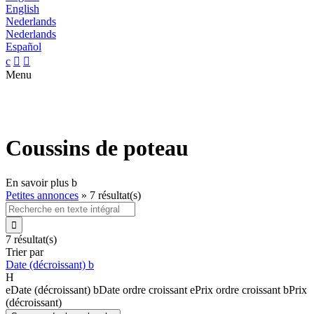
English
Nederlands
Nederlands
Español
c


Menu
Coussins de poteau
En savoir plus
b
Petites annonces
»
7 résultat(s)

7 résultat(s)
Trier par
Date (décroissant)
b
H
e
Date (décroissant)
b
Date ordre croissant
e
Prix ordre croissant
b
Prix
(décroissant)