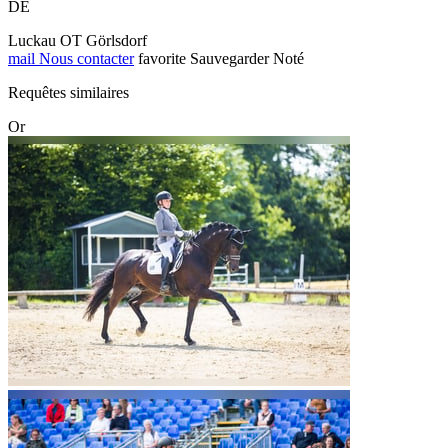
DE
Luckau OT Görlsdorf
mail
Nous contacter
favorite
Sauvegarder
Noté
Requêtes similaires
Or