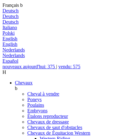
Français
b
Deutsch
Deutsch
Deutsch
Italiano
Polski
English
English
Nederlands
Nederlands
Español
nouveaux aujourd'hui: 375
|
vendu: 575
H
Chevaux
b
Cheval à vendre
Poneys
Poulains
Embryons
Étalons reproducteur
Chevaux de dressage
Chevaux de saut d'obstacles
Chevaux de Èquitacion Western
Western Riding