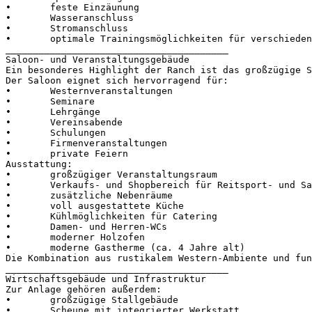
•	feste Einzäunung

•	Wasseranschluss

•	Stromanschluss

•	optimale Trainingsmöglichkeiten für verschiedenste Reitdisziplinen

________________________________________

Saloon- und Veranstaltungsgebäude

Ein besonderes Highlight der Ranch ist das großzügige Sa
Der Saloon eignet sich hervorragend für:

•	Westernveranstaltungen

•	Seminare

•	Lehrgänge

•	Vereinsabende

•	Schulungen

•	Firmenveranstaltungen

•	private Feiern

Ausstattung:

•	großzügiger Veranstaltungsraum

•	Verkaufs- und Shopbereich für Reitsport- und Sattelzubehör

•	zusätzliche Nebenräume

•	voll ausgestattete Küche

•	Kühlmöglichkeiten für Catering

•	Damen- und Herren-WCs

•	moderner Holzofen

•	moderne Gastherme (ca. 4 Jahre alt)

Die Kombination aus rustikalem Western-Ambiente und fun
________________________________________

Wirtschaftsgebäude und Infrastruktur

Zur Anlage gehören außerdem:

•	großzügige Stallgebäude

•	Scheune mit integrierter Werkstatt
