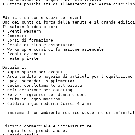
• Ottime possibilità di allenamento per varie disciplin
________________________________________  

Edificio saloon e spazi per eventi  

Uno dei punti di forza della tenuta è il grande edifici
Il saloon è ideale per:  

• Eventi western  

• Seminari  

• Corsi di formazione  

• Serate di club e associazioni  

• Workshop e corsi di formazione aziendale  

• Eventi aziendali  

• Feste private  

Dotazioni:  

• Ampio spazio per eventi  

• Area vendita e negozio di articoli per l’equitazione 
• Spazi secondari supplementari  

• Cucina completamente attrezzata  

• Refrigerazione per catering  

• Servizi igienici per donna e uomo  

• Stufa in legno moderna  

• Caldaia a gas moderna (circa 4 anni)  

L’insieme di un ambiente rustico western e di un’instal
________________________________________  

Edificio commerciale e infrastrutture  

L’impianto comprende anche:  
