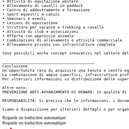
• Attività di equitazione western  

• Allevamento di cavalli in paddock  

• Centro di addestramento e formazione  

• Sport equestri e canini  

• Seminari e eventi  

• Lezioni di equitazione  

• Strutture per vacanze e trekking a cavallo  

• Attività di club e associazioni  

• Offerte con approccio animale  

• Combinazioni di allevamento e attività commerciale  

• Allevamento privato con infrastrutture complete  

Sono possibili anche concept innovativi nel settore del
________________________________________  

Conclusione  

Un’opportunità rara di acquisire una tenuta e centro eq
La combinazione di ampie superfici, infrastrutture prof
Per ulteriori informazioni su distribuzione delle super
Altre note:  

PREVENZIONE ANTI-AVVANZAMENTO DI DENARO: In qualità di 
RESPONSABILITÀ: Si precisa che le informazioni, i docum
Siamo a disposizione per ulteriori dettagli o per organ
Regarde un traduction automatique
Regarde un traduction automatique