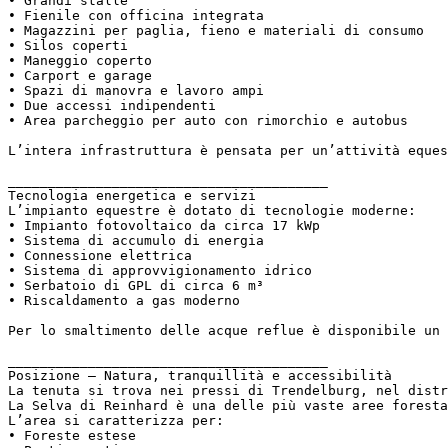
• Grandi stalle  

• Fienile con officina integrata  

• Magazzini per paglia, fieno e materiali di consumo  

• Silos coperti  

• Maneggio coperto  

• Carport e garage  

• Spazi di manovra e lavoro ampi  

• Due accessi indipendenti  

• Area parcheggio per auto con rimorchio e autobus  

L’intera infrastruttura è pensata per un’attività eques
________________________________________  

Tecnologia energetica e servizi  

L’impianto equestre è dotato di tecnologie moderne:  

• Impianto fotovoltaico da circa 17 kWp  

• Sistema di accumulo di energia  

• Connessione elettrica  

• Sistema di approvvigionamento idrico  

• Serbatoio di GPL di circa 6 m³  

• Riscaldamento a gas moderno  

Per lo smaltimento delle acque reflue è disponibile un 
________________________________________  

Posizione – Natura, tranquillità e accessibilità  

La tenuta si trova nei pressi di Trendelburg, nel distr
La Selva di Reinhard è una delle più vaste aree foresta
L’area si caratterizza per:  

• Foreste estese  
