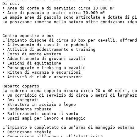
Di cui:  

• Aree di corte e di servizio: circa 10.000 m²  

• Aree di pascolo e prato: circa 70.000 m²  

Le ampie aree di pascolo sono articolate e dotate di pi
La posizione immersa nella natura offre condizioni idea
________________________________________  

Centro equestre e box  

L’impianto dispone di circa 30 box per cavalli, offrend
• Allevamento di cavalli in paddock  

• Attività di addestramento e training  

• Corsi di monta western  

• Addestramento di giovani cavalli  

• Lezioni di equitazione  

• Passeggiate e trekking a cavallo  

• Ritten di vacanza e escursioni  

• Attività di club e associazioni  

Reparto coperto  

La moderna arena coperta misura circa 20 x 40 metri, co
• Un corridoio di servizio di circa 5 metri di larghezz
• Box integrati  

• Struttura in acciaio e legno  

• Fondamenta robuste  

• Rafforzamenti contro il vento  

• Spazi ampi per lavoro e maneggio  

L’impianto è completato da un’area di maneggio esterna 
• Recinzione stabile  

• Connessione all’acqua e all’elettricità  
