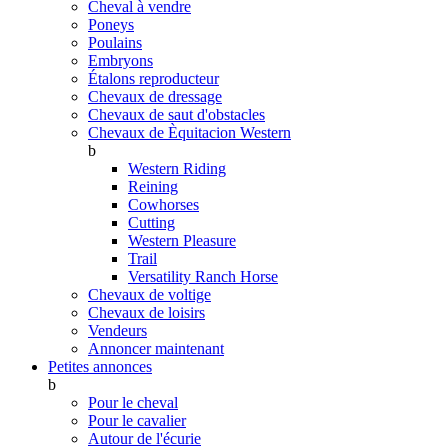
Cheval à vendre
Poneys
Poulains
Embryons
Étalons reproducteur
Chevaux de dressage
Chevaux de saut d'obstacles
Chevaux de Èquitacion Western
b
Western Riding
Reining
Cowhorses
Cutting
Western Pleasure
Trail
Versatility Ranch Horse
Chevaux de voltige
Chevaux de loisirs
Vendeurs
Annoncer maintenant
Petites annonces
b
Pour le cheval
Pour le cavalier
Autour de l'écurie