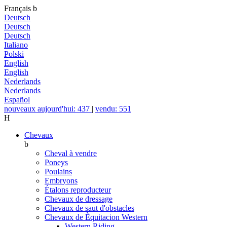
Français
b
Deutsch
Deutsch
Deutsch
Italiano
Polski
English
English
Nederlands
Nederlands
Español
nouveaux aujourd'hui: 437
|
vendu: 551
H
Chevaux
b
Cheval à vendre
Poneys
Poulains
Embryons
Étalons reproducteur
Chevaux de dressage
Chevaux de saut d'obstacles
Chevaux de Èquitacion Western
Western Riding