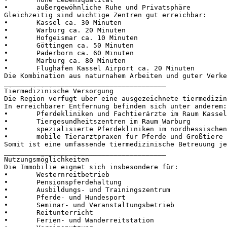
•	außergewöhnliche Ruhe und Privatsphäre

Gleichzeitig sind wichtige Zentren gut erreichbar:

•	Kassel ca. 30 Minuten

•	Warburg ca. 20 Minuten

•	Hofgeismar ca. 10 Minuten

•	Göttingen ca. 50 Minuten

•	Paderborn ca. 60 Minuten

•	Marburg ca. 80 Minuten

•	Flughafen Kassel Airport ca. 20 Minuten

Die Kombination aus naturnahem Arbeiten und guter Verke
________________________________________

Tiermedizinische Versorgung

Die Region verfügt über eine ausgezeichnete tiermedizini
In erreichbarer Entfernung befinden sich unter anderem:

•	Pferdekliniken und Fachtierärzte im Raum Kassel

•	Tiergesundheitszentren im Raum Warburg

•	spezialisierte Pferdekliniken im nordhessischen Raum

•	mobile Tierarztpraxen für Pferde und Großtiere

Somit ist eine umfassende tiermedizinische Betreuung jed
________________________________________

Nutzungsmöglichkeiten

Die Immobilie eignet sich insbesondere für:

•	Westernreitbetrieb

•	Pensionspferdehaltung

•	Ausbildungs- und Trainingszentrum

•	Pferde- und Hundesport

•	Seminar- und Veranstaltungsbetrieb

•	Reitunterricht

•	Ferien- und Wanderreitstation
