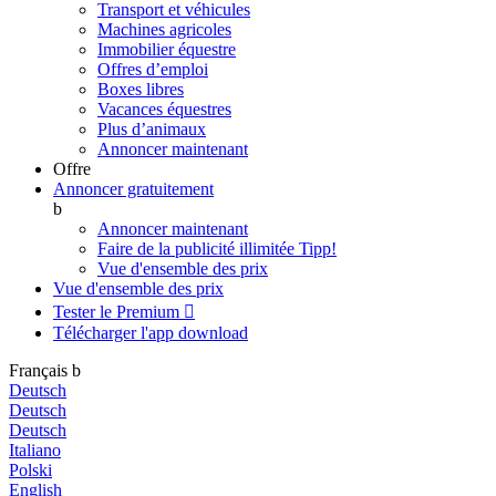
Transport et véhicules
Machines agricoles
Immobilier équestre
Offres d’emploi
Boxes libres
Vacances équestres
Plus d’animaux
Annoncer maintenant
Offre
Annoncer gratuitement
b
Annoncer maintenant
Faire de la publicité illimitée
Tipp!
Vue d'ensemble des prix
Vue d'ensemble des prix
Tester le Premium

Télécharger l'app
download
Français
b
Deutsch
Deutsch
Deutsch
Italiano
Polski
English