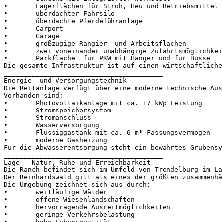
•	Lagerflächen für Stroh, Heu und Betriebsmittel

•	überdachter Fahrsilo

•	überdachte Pferdeführanlage

•	Carport

•	Garage

•	großzügige Rangier- und Arbeitsflächen

•	zwei voneinander unabhängige Zufahrtsmöglichkeiten

•	Parkfläche  für PKW mit Hänger und für Busse

Die gesamte Infrastruktur ist auf einen wirtschaftlichen
________________________________________

Energie- und Versorgungstechnik

Die Reitanlage verfügt über eine moderne technische Auss
Vorhanden sind:

•	Photovoltaikanlage mit ca. 17 kWp Leistung

•	Stromspeichersystem

•	Stromanschluss

•	Wasserversorgung

•	Flüssiggastank mit ca. 6 m³ Fassungsvermögen

•	moderne Gasheizung

Für die Abwasserentsorgung steht ein bewährtes Grubensys
________________________________________

Lage – Natur, Ruhe und Erreichbarkeit

Die Ranch befindet sich im Umfeld von Trendelburg im La
Der Reinhardswald gilt als eines der größten zusammenhä
Die Umgebung zeichnet sich aus durch:

•	weitläufige Wälder

•	offene Wiesenlandschaften

•	hervorragende Ausreitmöglichkeiten

•	geringe Verkehrsbelastung

•	hohe Lebensqualität
