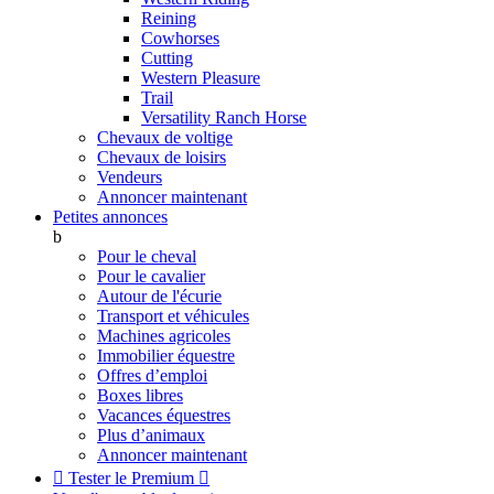
Reining
Cowhorses
Cutting
Western Pleasure
Trail
Versatility Ranch Horse
Chevaux de voltige
Chevaux de loisirs
Vendeurs
Annoncer maintenant
Petites annonces
b
Pour le cheval
Pour le cavalier
Autour de l'écurie
Transport et véhicules
Machines agricoles
Immobilier équestre
Offres d’emploi
Boxes libres
Vacances équestres
Plus d’animaux
Annoncer maintenant

Tester le Premium
