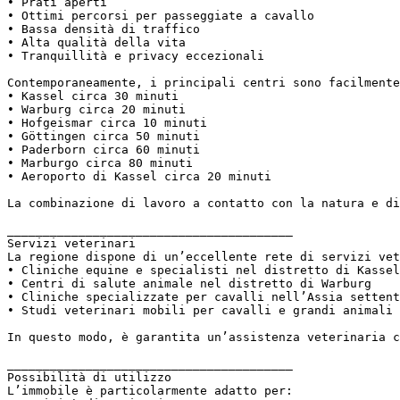
• Prati aperti  

• Ottimi percorsi per passeggiate a cavallo  

• Bassa densità di traffico  

• Alta qualità della vita  

• Tranquillità e privacy eccezionali  

Contemporaneamente, i principali centri sono facilmente
• Kassel circa 30 minuti  

• Warburg circa 20 minuti  

• Hofgeismar circa 10 minuti  

• Göttingen circa 50 minuti  

• Paderborn circa 60 minuti  

• Marburgo circa 80 minuti  

• Aeroporto di Kassel circa 20 minuti  

La combinazione di lavoro a contatto con la natura e di
________________________________________  

Servizi veterinari  

La regione dispone di un’eccellente rete di servizi vet
• Cliniche equine e specialisti nel distretto di Kassel
• Centri di salute animale nel distretto di Warburg  

• Cliniche specializzate per cavalli nell’Assia settent
• Studi veterinari mobili per cavalli e grandi animali 
In questo modo, è garantita un’assistenza veterinaria c
________________________________________  

Possibilità di utilizzo  

L’immobile è particolarmente adatto per:  
