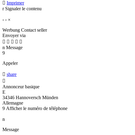

Imprimer
r
Signaler le contenu
‹
›
×
Werbung
Contact seller
Envoyer via





n
Message
9
Appeler

share

Annonceur basique
E
34346 Hannoversch Münden
Allemagne
9
Afficher le numéro de téléphone
n
Message