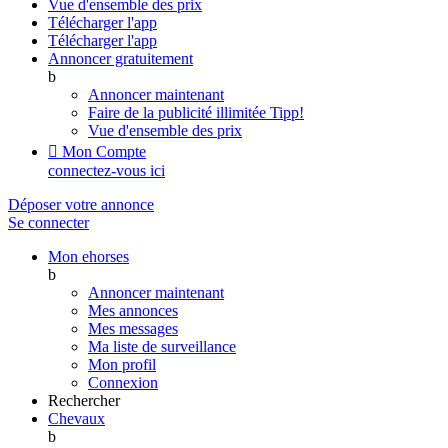
Vue d'ensemble des prix
Télécharger l'app
Télécharger l'app
Annoncer gratuitement
b
Annoncer maintenant
Faire de la publicité illimitée
Tipp!
Vue d'ensemble des prix

Mon Compte
connectez-vous ici
Déposer votre annonce
Se connecter
Mon ehorses
b
Annoncer maintenant
Mes annonces
Mes messages
Ma liste de surveillance
Mon profil
Connexion
Rechercher
Chevaux
b