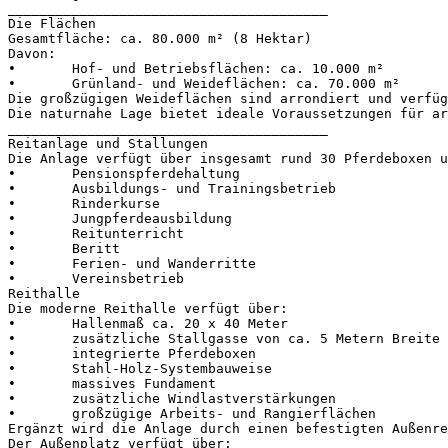
________________________________________

Die Flächen

Gesamtfläche: ca. 80.000 m² (8 Hektar)

Davon:

•	Hof- und Betriebsflächen: ca. 10.000 m²

•	Grünland- und Weideflächen: ca. 70.000 m²

Die großzügigen Weideflächen sind arrondiert und verfüg
Die naturnahe Lage bietet ideale Voraussetzungen für ar
________________________________________

Reitanlage und Stallungen

Die Anlage verfügt über insgesamt rund 30 Pferdeboxen un
•	Pensionspferdehaltung

•	Ausbildungs- und Trainingsbetrieb

•	Rinderkurse

•	Jungpferdeausbildung

•	Reitunterricht

•	Beritt

•	Ferien- und Wanderritte

•	Vereinsbetrieb

Reithalle

Die moderne Reithalle verfügt über:

•	Hallenmaß ca. 20 x 40 Meter

•	zusätzliche Stallgasse von ca. 5 Metern Breite

•	integrierte Pferdeboxen

•	Stahl-Holz-Systembauweise

•	massives Fundament

•	zusätzliche Windlastverstärkungen

•	großzügige Arbeits- und Rangierflächen

Ergänzt wird die Anlage durch einen befestigten Außenrei
Der Außenplatz verfügt über:
