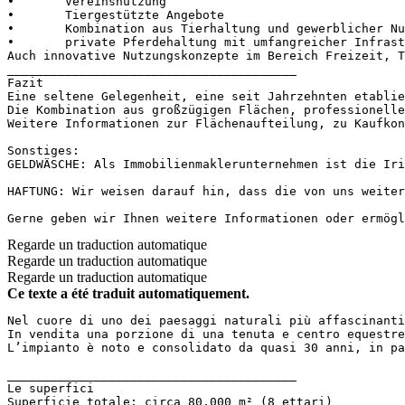
•	Vereinsnutzung

•	Tiergestützte Angebote

•	Kombination aus Tierhaltung und gewerblicher Nutzung

•	private Pferdehaltung mit umfangreicher Infrastruktur

Auch innovative Nutzungskonzepte im Bereich Freizeit, T
________________________________________

Fazit

Eine seltene Gelegenheit, eine seit Jahrzehnten etablie
Die Kombination aus großzügigen Flächen, professionelle
Weitere Informationen zur Flächenaufteilung, zu Kaufkond
Sonstiges:

GELDWÄSCHE: Als Immobilienmaklerunternehmen ist die Iri
HAFTUNG: Wir weisen darauf hin, dass die von uns weiter
Gerne geben wir Ihnen weitere Informationen oder ermögl
Regarde un traduction automatique
Regarde un traduction automatique
Regarde un traduction automatique
Ce texte a été traduit automatiquement.
Nel cuore di uno dei paesaggi naturali più affascinanti
In vendita una porzione di una tenuta e centro equestre
L’impianto è noto e consolidato da quasi 30 anni, in pa
________________________________________  

Le superfici  

Superficie totale: circa 80.000 m² (8 ettari)  
