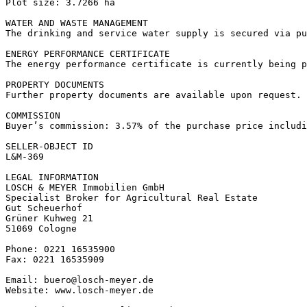
Plot size: 3.7266 ha

WATER AND WASTE MANAGEMENT  

The drinking and service water supply is secured via pu
ENERGY PERFORMANCE CERTIFICATE  

The energy performance certificate is currently being p
PROPERTY DOCUMENTS  

Further property documents are available upon request.

COMMISSION  

Buyer’s commission: 3.57% of the purchase price includi
SELLER-OBJECT ID  

L&M-369

LEGAL INFORMATION  

LOSCH & MEYER Immobilien GmbH  

Specialist Broker for Agricultural Real Estate  

Gut Scheuerhof  

Grüner Kuhweg 21  

51069 Cologne

Phone: 0221 16535900  

Fax: 0221 16535909

Email: buero@losch-meyer.de  

Website: www.losch-meyer.de
