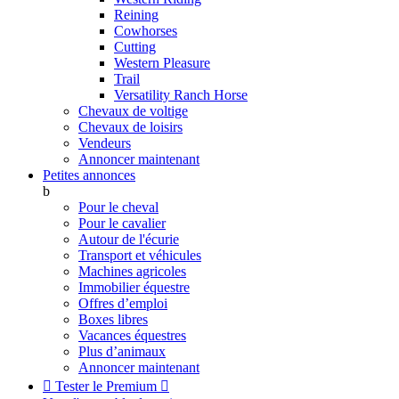
Reining
Cowhorses
Cutting
Western Pleasure
Trail
Versatility Ranch Horse
Chevaux de voltige
Chevaux de loisirs
Vendeurs
Annoncer maintenant
Petites annonces
b
Pour le cheval
Pour le cavalier
Autour de l'écurie
Transport et véhicules
Machines agricoles
Immobilier équestre
Offres d’emploi
Boxes libres
Vacances équestres
Plus d’animaux
Annoncer maintenant

Tester le Premium
