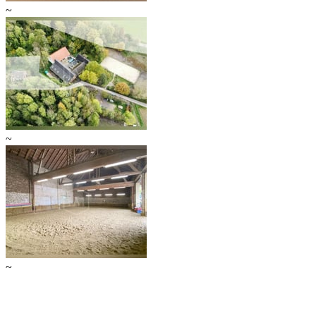
~
~
~