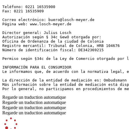
Teléfono: 0221 16535900  

Fax: 0221 16535909  

Correo electrónico: buero@losch-meyer.de  

Página web: www.losch-meyer.de  

Director general: Julius Losch  

Autorización según § 34c GewO otorgada por:  

Oficina de Ordenanza de la ciudad de Colonia  

Registro mercantil: Tribunal de Colonia, HRB 104676  

Número de identificación fiscal: DE342369215  

Permiso según §34c de la Ley de Comercio otorgado por l
INFORMACIÓN PARA EL CONSUMIDOR  

Le informamos que, de acuerdo con la normativa legal, e
La dirección de la entidad de mediación es: Ombudsmann 
Más información sobre la entidad de mediación está disp
Por lo general, no participamos en procedimientos de me
Regarde un traduction automatique
Regarde un traduction automatique
Regarde un traduction automatique
Regarde un traduction automatique