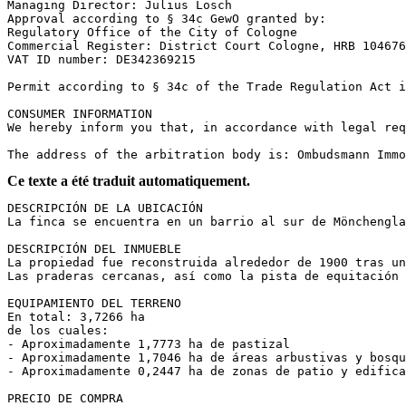
Managing Director: Julius Losch  

Approval according to § 34c GewO granted by:  

Regulatory Office of the City of Cologne  

Commercial Register: District Court Cologne, HRB 104676
VAT ID number: DE342369215

Permit according to § 34c of the Trade Regulation Act i
CONSUMER INFORMATION  

We hereby inform you that, in accordance with legal req
The address of the arbitration body is: Ombudsmann Immo
Ce texte a été traduit automatiquement.
DESCRIPCIÓN DE LA UBICACIÓN  

La finca se encuentra en un barrio al sur de Mönchengla
DESCRIPCIÓN DEL INMUEBLE  

La propiedad fue reconstruida alrededor de 1900 tras un
Las praderas cercanas, así como la pista de equitación 
EQUIPAMIENTO DEL TERRENO  

En total: 3,7266 ha  

de los cuales:  

- Aproximadamente 1,7773 ha de pastizal  

- Aproximadamente 1,7046 ha de áreas arbustivas y bosqu
- Aproximadamente 0,2447 ha de zonas de patio y edifica
PRECIO DE COMPRA  
