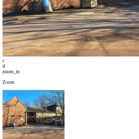
c
d
zoom_in
Zoom