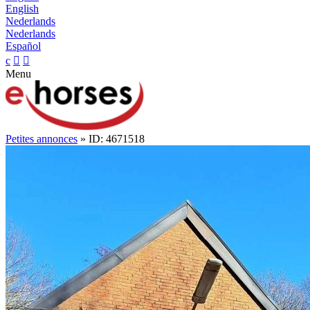
English
Nederlands
Nederlands
Español
c


Menu
Petites annonces
» ID: 4671518