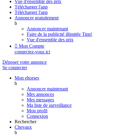
Vue d'ensemble des prix
Télécharger l'app
Télécharger l'app
Annoncer gratuitement
b
Annoncer maintenant
Faire de la publicité illimitée
Tipp!
Vue d'ensemble des prix

Mon Compte
connectez-vous ici
Déposer votre annonce
Se connecter
Mon ehorses
b
Annoncer maintenant
Mes annonces
Mes messages
Ma liste de surveillance
Mon profil
Connexion
Rechercher
Chevaux
b