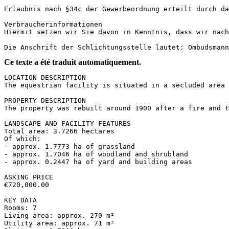
Erlaubnis nach §34c der Gewerbeordnung erteilt durch das
Verbraucherinformationen

Hiermit setzen wir Sie davon in Kenntnis, dass wir nach
Die Anschrift der Schlichtungsstelle lautet: Ombudsmann
Ce texte a été traduit automatiquement.
LOCATION DESCRIPTION  

The equestrian facility is situated in a secluded area 
PROPERTY DESCRIPTION  

The property was rebuilt around 1900 after a fire and t
LANDSCAPE AND FACILITY FEATURES  

Total area: 3.7266 hectares  

Of which:  

- approx. 1.7773 ha of grassland  

- approx. 1.7046 ha of woodland and shrubland  

- approx. 0.2447 ha of yard and building areas

ASKING PRICE  

€720,000.00

KEY DATA  

Rooms: 7  

Living area: approx. 270 m²  

Utility area: approx. 71 m²  
