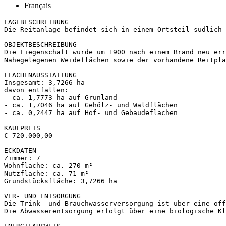
Français
LAGEBESCHREIBUNG

Die Reitanlage befindet sich in einem Ortsteil südlich v
OBJEKTBESCHREIBUNG

Die Liegenschaft wurde um 1900 nach einem Brand neu err
Nahegelegenen Weideflächen sowie der vorhandene Reitplat
FLÄCHENAUSSTATTUNG

Insgesamt: 3,7266 ha

davon entfallen:

- ca. 1,7773 ha auf Grünland

- ca. 1,7046 ha auf Gehölz- und Waldflächen

- ca. 0,2447 ha auf Hof- und Gebäudeflächen

KAUFPREIS

€ 720.000,00

ECKDATEN

Zimmer: 7

Wohnfläche: ca. 270 m²

Nutzfläche: ca. 71 m²

Grundstücksfläche: 3,7266 ha

VER- UND ENTSORGUNG

Die Trink- und Brauchwasserversorgung ist über eine öffe
Die Abwasserentsorgung erfolgt über eine biologische Kle