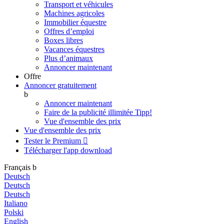
Transport et véhicules
Machines agricoles
Immobilier équestre
Offres d’emploi
Boxes libres
Vacances équestres
Plus d’animaux
Annoncer maintenant
Offre
Annoncer gratuitement
b
Annoncer maintenant
Faire de la publicité illimitée
Tipp!
Vue d'ensemble des prix
Vue d'ensemble des prix
Tester le Premium

Télécharger l'app
download
Français
b
Deutsch
Deutsch
Deutsch
Italiano
Polski
English