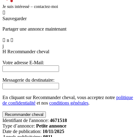
Je suis intéressé – contactez-moi

Sauvegarder
Partager une annonce maintenant

n

j
H
Recommander cheval
Votre adresse E-Mail:
Messagerie du destinataire:
En cliquant sur Recommander cheval, vous acceptez notre
politique
de confidentialité
et nos
conditions générales
.
Identifiant de l'annonce:
4671518
Type d’annonce:
Petite annonce
Date de publication:
10/11/2025
Appels publicitaires:
9811