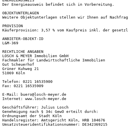
ENERGIEAUSWEIS

Der Energieausweis befindet sich in Vorbereitung.

OBJEKTUNTERLAGEN

Weitere Objektunterlagen stellen wir Ihnen auf Nachfrage
PROVISION

Käuferprovision: 3,57 % vom Kaufpreis inkl. der gesetzlic
ANBIETER-OBJEKT-ID

L&M-369

RECHTLICHE ANGABEN

LOSCH & MEYER Immobilien GmbH

Fachmakler für Landwirtschaftliche Immobilien

Gut Scheuerhof

Grüner Kuhweg 21

51069 Köln

Telefon: 0221 16535900

Fax: 0221 16535909

E-Mail: buero@losch-meyer.de

Internet: www.losch-meyer.de

Geschäftsführer: Julius Losch

Genehmigung nach § 34c GewO erteilt durch:

Ordnungsamt der Stadt Köln

Handelsregister: Amtsgericht Köln, HRB 104676

Umsatzsteueridentifikationsnummer: DE342369215
