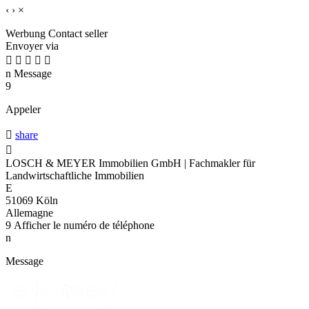
‹
›
×
Werbung
Contact seller
Envoyer via





n
Message
9
Appeler

share

LOSCH & MEYER Immobilien GmbH | Fachmakler für
Landwirtschaftliche Immobilien
E
51069 Köln
Allemagne
9
Afficher le numéro de téléphone
n
Message