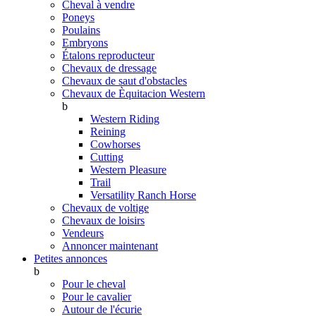
Cheval à vendre
Poneys
Poulains
Embryons
Étalons reproducteur
Chevaux de dressage
Chevaux de saut d'obstacles
Chevaux de Èquitacion Western
b
Western Riding
Reining
Cowhorses
Cutting
Western Pleasure
Trail
Versatility Ranch Horse
Chevaux de voltige
Chevaux de loisirs
Vendeurs
Annoncer maintenant
Petites annonces
b
Pour le cheval
Pour le cavalier
Autour de l'écurie