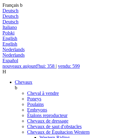
Français
b
Deutsch
Deutsch
Deutsch
Italiano
Polski
English
English
Nederlands
Nederlands
Español
nouveaux aujourd'hui: 358
|
vendu: 599
H
Chevaux
b
Cheval à vendre
Poneys
Poulains
Embryons
Étalons reproducteur
Chevaux de dressage
Chevaux de saut d'obstacles
Chevaux de Èquitacion Western
Western Riding