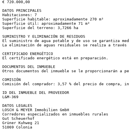
€ 720.000,00  

DATOS PRINCIPALES  

Habitaciones: 7  

Superficie habitable: aproximadamente 270 m²  

Superficie útil: aproximadamente 71 m²  

Superficie del terreno: 3,7266 ha  

SUMINISTRO Y ELIMINACIÓN DE RESIDUOS  

El suministro de agua potable y de uso se garantiza med
La eliminación de aguas residuales se realiza a través 
CERTIFICADO ENERGÉTICO  

El certificado energético está en preparación.  

DOCUMENTOS DEL INMUEBLE  

Otros documentos del inmueble se le proporcionarán a pe
COMISIÓN  

Comisión del comprador: 3,57 % del precio de compra, in
ID DEL INMUEBLE DEL PROVEEDOR  

L&M-369  

DATOS LEGALES  

LOSCH & MEYER Immobilien GmbH  

Corredores especializados en inmuebles rurales  

Gut Scheuerhof  

Grüner Kuhweg 21  

51069 Colonia  
