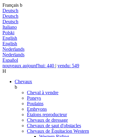
Français
b
Deutsch
Deutsch
Deutsch
Italiano
Polski
English
English
Nederlands
Nederlands
Español
nouveaux aujourd'hui: 440
|
vendu: 549
H
Chevaux
b
Cheval à vendre
Poneys
Poulains
Embryons
Étalons reproducteur
Chevaux de dressage
Chevaux de saut d'obstacles
Chevaux de Èquitacion Western
Western Riding