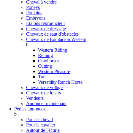
Cheval à vendre
Poneys
Poulains
Embryons
Étalons reproducteur
Chevaux de dressage
Chevaux de saut d'obstacles
Chevaux de Èquitacion Western
b
Western Riding
Reining
Cowhorses
Cutting
Western Pleasure
Trail
Versatility Ranch Horse
Chevaux de voltige
Chevaux de loisirs
Vendeurs
Annoncer maintenant
Petites annonces
b
Pour le cheval
Pour le cavalier
Autour de l'écurie