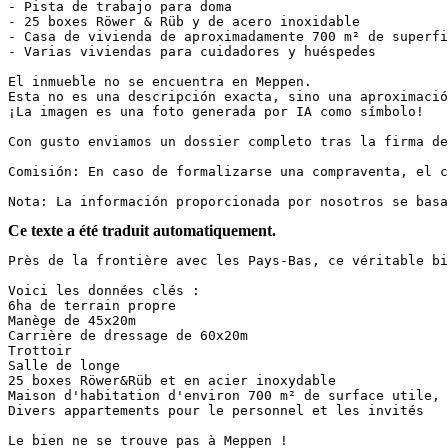
- Pista de trabajo para doma

- 25 boxes Röwer & Rüb y de acero inoxidable

- Casa de vivienda de aproximadamente 700 m² de superfi
- Varias viviendas para cuidadores y huéspedes

El inmueble no se encuentra en Meppen.

Esta no es una descripción exacta, sino una aproximació
¡La imagen es una foto generada por IA como símbolo!

Con gusto enviamos un dossier completo tras la firma de
Comisión: En caso de formalizarse una compraventa, el c
Nota: La información proporcionada por nosotros se basa
Ce texte a été traduit automatiquement.
Près de la frontière avec les Pays-Bas, ce véritable bij
Voici les données clés :

6ha de terrain propre

Manège de 45x20m

Carrière de dressage de 60x20m

Trottoir

Salle de longe

25 boxes Röwer&Rüb et en acier inoxydable

Maison d'habitation d'environ 700 m² de surface utile, y
Divers appartements pour le personnel et les invités

Le bien ne se trouve pas à Meppen !
