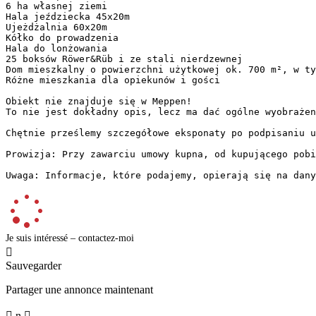
6 ha własnej ziemi

Hala jeździecka 45x20m

Ujeżdżalnia 60x20m

Kółko do prowadzenia

Hala do lonżowania

25 boksów Röwer&Rüb i ze stali nierdzewnej

Dom mieszkalny o powierzchni użytkowej ok. 700 m², w tym
Różne mieszkania dla opiekunów i gości

Obiekt nie znajduje się w Meppen!

To nie jest dokładny opis, lecz ma dać ogólne wyobrażenie
Chętnie prześlemy szczegółowe eksponaty po podpisaniu um
Prowizja: Przy zawarciu umowy kupna, od kupującego pobie
Uwaga: Informacje, które podajemy, opierają się na dany
Je suis intéressé – contactez-moi

Sauvegarder
Partager une annonce maintenant

n
