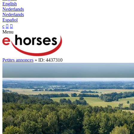
English
Nederlands
Nederlands
Español
c


Menu
Petites annonces
» ID: 4437310