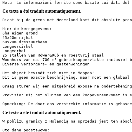
Nota: Le informazioni fornite sono basate sui dati del 
Ce texte a été traduit automatiquement.
Dicht bij de grens met Nederland komt dit absolute pronk
Hier de kerngegevens:

6ha eigen grond

45x20m rijhal

60x20m dressuurbaan

Longeercirkel

Longeerhal

25 stallen van Röwer&Rüb en roestvrij staal

Woonhuis van ca. 700 m² gebruiksoppervlakte inclusief bi
Diverse verzorgers- en gastenwoningen

Het object bevindt zich niet in Meppen!

Dit is geen exacte beschrijving, maar moet een globaal id
Graag sturen wij een uitgebreid exposé na ondertekening 
Provisie: Bij het sluiten van een koopovereenkomst is er
Opmerking: De door ons verstrekte informatie is gebasee
Ce texte a été traduit automatiquement.
W pobliżu granicy z Holandią na sprzedaż jest ten absolu
Oto dane podstawowe:
