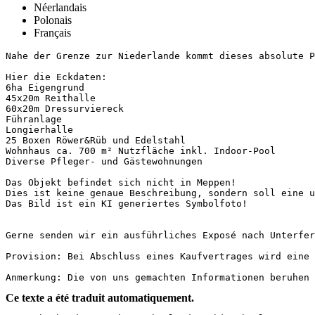
Néerlandais
Polonais
Français
Nahe der Grenze zur Niederlande kommt dieses absolute Pr
Hier die Eckdaten:

6ha Eigengrund

45x20m Reithalle

60x20m Dressurviereck

Führanlage

Longierhalle

25 Boxen Röwer&Rüb und Edelstahl

Wohnhaus ca. 700 m² Nutzfläche inkl. Indoor-Pool

Diverse Pfleger- und Gästewohnungen

Das Objekt befindet sich nicht in Meppen!

Dies ist keine genaue Beschreibung, sondern soll eine un
Das Bild ist ein KI generiertes Symbolfoto!

Gerne senden wir ein ausführliches Exposé nach Unterfert
Provision: Bei Abschluss eines Kaufvertrages wird eine 
Anmerkung: Die von uns gemachten Informationen beruhen 
Ce texte a été traduit automatiquement.