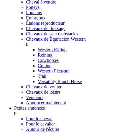
Cheval à vendre
Poneys
Poulains
Embryons
Étalons reproducteur
Chevaux de dressage
Chevaux de saut d'obstacles
Chevaux de Èquitacion Western
b
Western Riding
Reining
Cowhorses
Cutting
Western Pleasure
Trail
Versatility Ranch Horse
Chevaux de voltige
Chevaux de loisirs
Vendeurs
Annoncer maintenant
Petites annonces
b
Pour le cheval
Pour le cavalier
Autour de l'écurie