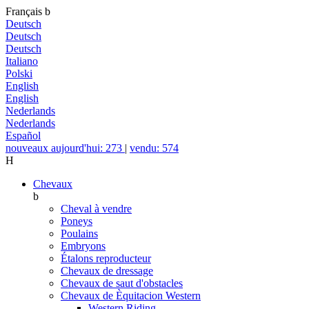
Français
b
Deutsch
Deutsch
Deutsch
Italiano
Polski
English
English
Nederlands
Nederlands
Español
nouveaux aujourd'hui: 273
|
vendu: 574
H
Chevaux
b
Cheval à vendre
Poneys
Poulains
Embryons
Étalons reproducteur
Chevaux de dressage
Chevaux de saut d'obstacles
Chevaux de Èquitacion Western
Western Riding