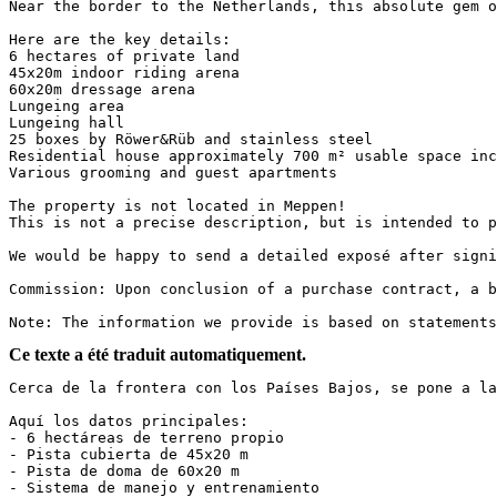
Near the border to the Netherlands, this absolute gem of
Here are the key details:

6 hectares of private land

45x20m indoor riding arena

60x20m dressage arena

Lungeing area

Lungeing hall

25 boxes by Röwer&Rüb and stainless steel

Residential house approximately 700 m² usable space incl
Various grooming and guest apartments

The property is not located in Meppen!

This is not a precise description, but is intended to pro
We would be happy to send a detailed exposé after signin
Commission: Upon conclusion of a purchase contract, a br
Note: The information we provide is based on statements
Ce texte a été traduit automatiquement.
Cerca de la frontera con los Países Bajos, se pone a la
Aquí los datos principales:

- 6 hectáreas de terreno propio

- Pista cubierta de 45x20 m

- Pista de doma de 60x20 m

- Sistema de manejo y entrenamiento
