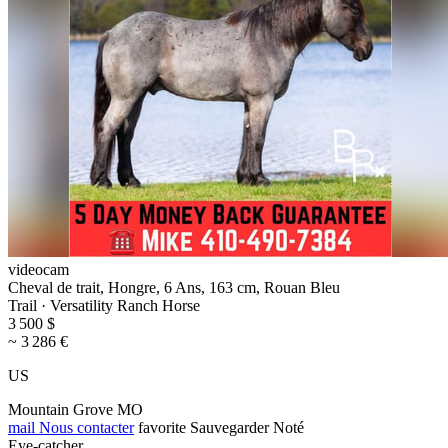
videocam
Cheval de trait, Hongre, 6 Ans, 163 cm, Rouan Bleu
Trail · Versatility Ranch Horse
3 500 $
~ 3 286 €
US
Mountain Grove MO
mail
Nous contacter
favorite
Sauvegarder
Noté
Eye-catcher