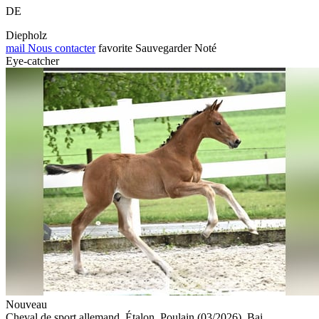
DE
Diepholz
mail
Nous contacter
favorite
Sauvegarder
Noté
Eye-catcher
Nouveau
Cheval de sport allemand, Étalon, Poulain (03/2026), Bai