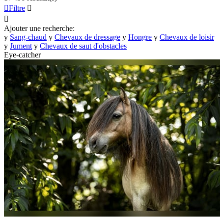

Filtre


Ajouter une recherche:
y
Sang-chaud
y
Chevaux de dressage
y
Hongre
y
Chevaux de loisir
y
Jument
y
Chevaux de saut d'obstacles
Eye-catcher