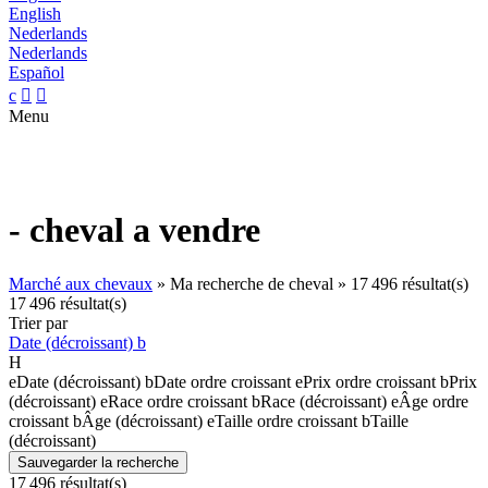
English
Nederlands
Nederlands
Español
c


Menu
- cheval a vendre
Marché aux chevaux
»
Ma recherche de cheval
»
17 496 résultat(s)
17 496 résultat(s)
Trier par
Date (décroissant)
b
H
e
Date (décroissant)
b
Date ordre croissant
e
Prix ordre croissant
b
Prix
(décroissant)
e
Race ordre croissant
b
Race (décroissant)
e
Âge ordre
croissant
b
Âge (décroissant)
e
Taille ordre croissant
b
Taille
(décroissant)
Sauvegarder la recherche
17 496 résultat(s)