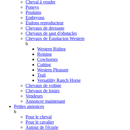
Cheval à vendre
Poneys
Poulains
Embryons
Étalons reproducteur
Chevaux de dressage
Chevaux de saut d'obstacles
Chevaux de Èquitacion Western
b
Western Riding
Reining
Cowhorses
Cutting
Western Pleasure
Trail
Versatility Ranch Horse
Chevaux de voltige
Chevaux de loisirs
Vendeurs
Annoncer maintenant
Petites annonces
b
Pour le cheval
Pour le cavalier
Autour de l'écurie