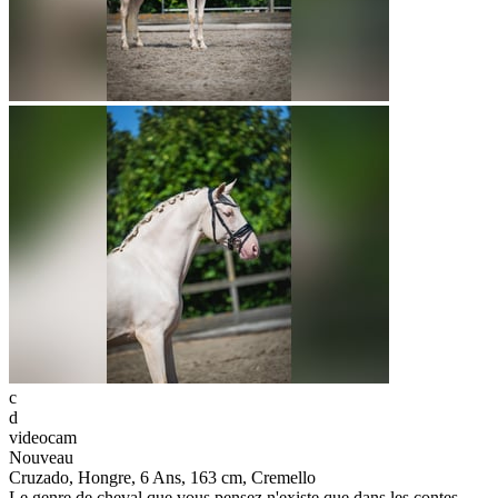
c
d
videocam
Nouveau
Cruzado, Hongre, 6 Ans, 163 cm, Cremello
Le genre de cheval que vous pensez n'existe que dans les contes.