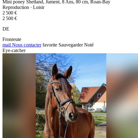
Mini poney Shetland, Jument, 8 Ans, 80 cm, Roan-Bay
Reproduction · Loisir
2 500 €
2 500 €
DE
Fronreute
mail
Nous contacter
favorite
Sauvegarder
Noté
Eye-catcher