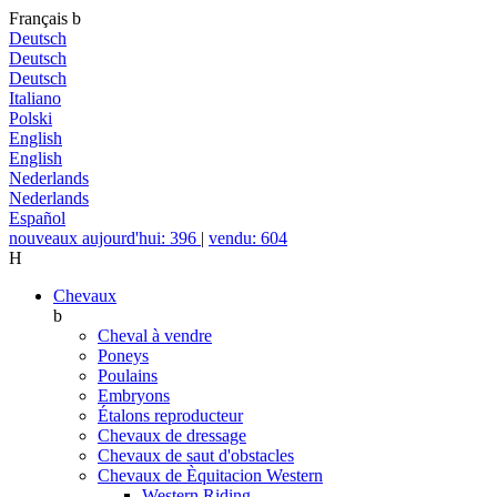
Français
b
Deutsch
Deutsch
Deutsch
Italiano
Polski
English
English
Nederlands
Nederlands
Español
nouveaux aujourd'hui: 396
|
vendu: 604
H
Chevaux
b
Cheval à vendre
Poneys
Poulains
Embryons
Étalons reproducteur
Chevaux de dressage
Chevaux de saut d'obstacles
Chevaux de Èquitacion Western
Western Riding