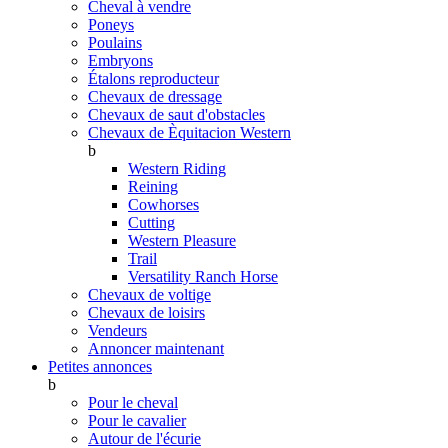
Cheval à vendre
Poneys
Poulains
Embryons
Étalons reproducteur
Chevaux de dressage
Chevaux de saut d'obstacles
Chevaux de Èquitacion Western
b
Western Riding
Reining
Cowhorses
Cutting
Western Pleasure
Trail
Versatility Ranch Horse
Chevaux de voltige
Chevaux de loisirs
Vendeurs
Annoncer maintenant
Petites annonces
b
Pour le cheval
Pour le cavalier
Autour de l'écurie