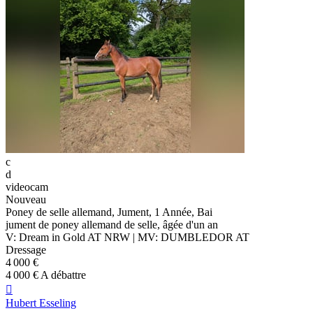
c
d
videocam
Nouveau
Poney de selle allemand, Jument, 1 Année, Bai
jument de poney allemand de selle, âgée d'un an
V: Dream in Gold AT NRW | MV: DUMBLEDOR AT
Dressage
4 000 €
4 000 € A débattre

Hubert Esseling