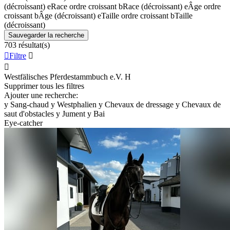
(décroissant)
e
Race ordre croissant
b
Race (décroissant)
e
Âge ordre
croissant
b
Âge (décroissant)
e
Taille ordre croissant
b
Taille
(décroissant)
Sauvegarder la recherche
703 résultat(s)

Filtre


Westfälisches Pferdestammbuch e.V.
H
Supprimer tous les filtres
Ajouter une recherche:
y
Sang-chaud
y
Westphalien
y
Chevaux de dressage
y
Chevaux de
saut d'obstacles
y
Jument
y
Bai
Eye-catcher