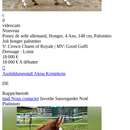
c
d
videocam
Nouveau
Poney de selle allemand, Hongre, 4 Ans, 148 cm, Palomino
Joli hongre palomino
V: Crown Charm of Royale | MV: Good Guffi
Dressage · Loisir
18 000 €
18 000 € A débattre

Ausbildungsstall Alena Kempkens
DE
Ruppichteroth
mail
Nous contacter
favorite
Sauvegarder
Noté
Platinium