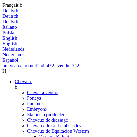
Français
b
Deutsch
Deutsch
Deutsch
Italiano
Polski
English
English
Nederlands
Nederlands
Español
nouveaux aujourd'hui: 472
|
vendu: 552
H
Chevaux
b
Cheval à vendre
Poneys
Poulains
Embryons
Étalons reproducteur
Chevaux de dressage
Chevaux de saut d'obstacles
Chevaux de Èquitacion Western
Western Riding