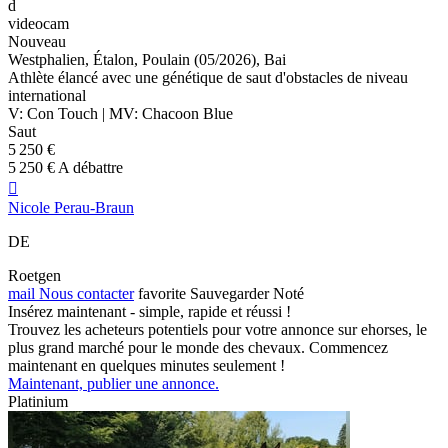
d
videocam
Nouveau
Westphalien, Étalon, Poulain (05/2026), Bai
Athlète élancé avec une génétique de saut d'obstacles de niveau
international
V: Con Touch | MV: Chacoon Blue
Saut
5 250 €
5 250 € A débattre

Nicole Perau-Braun
DE
Roetgen
mail
Nous contacter
favorite
Sauvegarder
Noté
Insérez maintenant - simple, rapide et réussi !
Trouvez les acheteurs potentiels pour votre annonce sur ehorses, le
plus grand marché pour le monde des chevaux. Commencez
maintenant en quelques minutes seulement !
Maintenant, publier une annonce.
Platinium