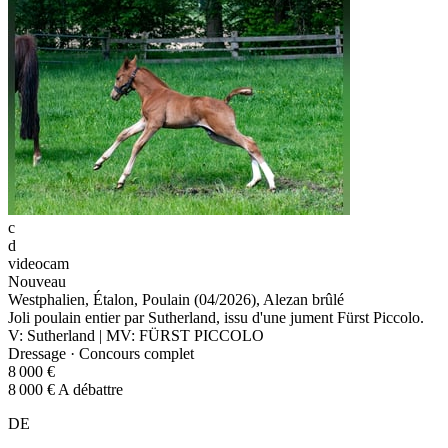
c
d
videocam
Nouveau
Westphalien, Étalon, Poulain (04/2026), Alezan brûlé
Joli poulain entier par Sutherland, issu d'une jument Fürst Piccolo.
V: Sutherland | MV: FÜRST PICCOLO
Dressage · Concours complet
8 000 €
8 000 € A débattre
DE