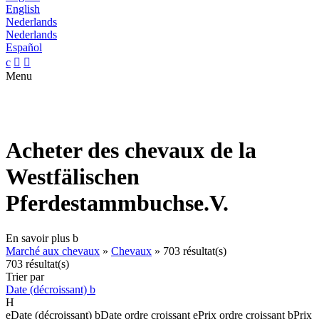
English
Nederlands
Nederlands
Español
c


Menu
Acheter des chevaux de la
Westfälischen
Pferdestammbuchse.V.
En savoir plus
b
Marché aux chevaux
»
Chevaux
»
703 résultat(s)
703 résultat(s)
Trier par
Date (décroissant)
b
H
e
Date (décroissant)
b
Date ordre croissant
e
Prix ordre croissant
b
Prix