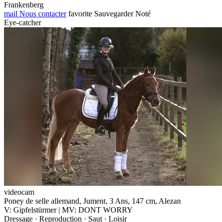
Frankenberg
mail
Nous contacter
favorite
Sauvegarder
Noté
Eye-catcher
videocam
Poney de selle allemand, Jument, 3 Ans, 147 cm, Alezan
V: Gipfelstürmer | MV: DONT WORRY
Dressage · Reproduction · Saut · Loisir