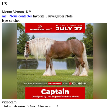
US
Mount Vernon, KY
mail
Nous contacter
favorite
Sauvegarder
Noté
Eye-catcher
videocam
Tinker, Hongre, 5 Ans, Alezan cuivré