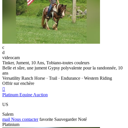
c
d
videocam
Tinker, Jument, 10 Ans, Tobiano-toutes couleurs
Belle et sûre, une jument Gypsy polyvalente pour la randonnée, 10
ans
Versatility Ranch Horse · Trail · Endurance · Western Riding
Offrir sur enchère

Platinum Equine Auction
US
Salem
mail
Nous contacter
favorite
Sauvegarder
Noté
Platinium