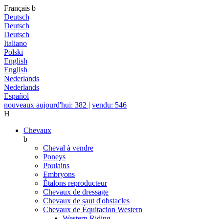
Français
b
Deutsch
Deutsch
Deutsch
Italiano
Polski
English
English
Nederlands
Nederlands
Español
nouveaux aujourd'hui: 382
|
vendu: 546
H
Chevaux
b
Cheval à vendre
Poneys
Poulains
Embryons
Étalons reproducteur
Chevaux de dressage
Chevaux de saut d'obstacles
Chevaux de Èquitacion Western
Western Riding