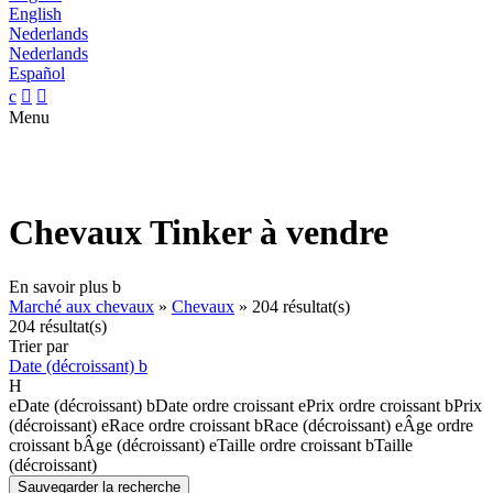
English
Nederlands
Nederlands
Español
c


Menu
Chevaux Tinker à vendre
En savoir plus
b
Marché aux chevaux
»
Chevaux
»
204 résultat(s)
204 résultat(s)
Trier par
Date (décroissant)
b
H
e
Date (décroissant)
b
Date ordre croissant
e
Prix ordre croissant
b
Prix
(décroissant)
e
Race ordre croissant
b
Race (décroissant)
e
Âge ordre
croissant
b
Âge (décroissant)
e
Taille ordre croissant
b
Taille
(décroissant)
Sauvegarder la recherche