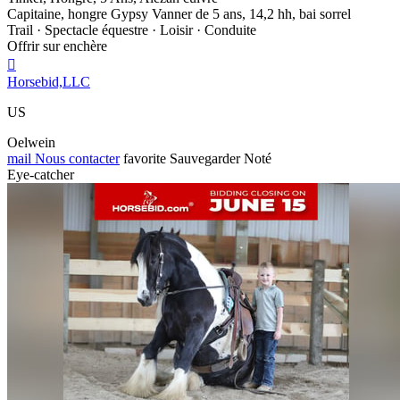
Capitaine, hongre Gypsy Vanner de 5 ans, 14,2 hh, bai sorrel
Trail · Spectacle équestre · Loisir · Conduite
Offrir sur enchère

Horsebid,LLC
US
Oelwein
mail
Nous contacter
favorite
Sauvegarder
Noté
Eye-catcher