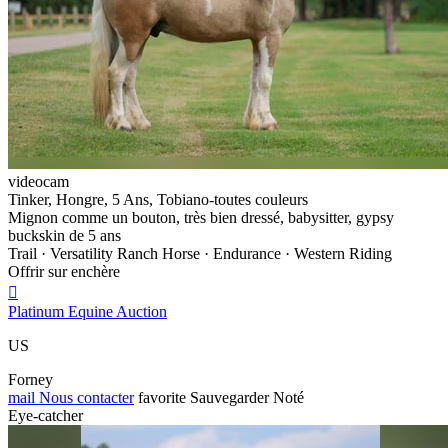
videocam
Tinker, Hongre, 5 Ans, Tobiano-toutes couleurs
Mignon comme un bouton, très bien dressé, babysitter, gypsy
buckskin de 5 ans
Trail · Versatility Ranch Horse · Endurance · Western Riding
Offrir sur enchère

Platinum Equine Auction
US
Forney
mail
Nous contacter
favorite
Sauvegarder
Noté
Eye-catcher