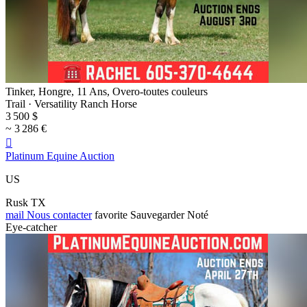
Tinker, Hongre, 11 Ans, Overo-toutes couleurs
Trail · Versatility Ranch Horse
3 500 $
~ 3 286 €

Platinum Equine Auction
US
Rusk TX
mail
Nous contacter
favorite
Sauvegarder
Noté
Eye-catcher