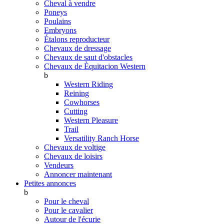
Cheval à vendre
Poneys
Poulains
Embryons
Étalons reproducteur
Chevaux de dressage
Chevaux de saut d'obstacles
Chevaux de Èquitacion Western
b
Western Riding
Reining
Cowhorses
Cutting
Western Pleasure
Trail
Versatility Ranch Horse
Chevaux de voltige
Chevaux de loisirs
Vendeurs
Annoncer maintenant
Petites annonces
b
Pour le cheval
Pour le cavalier
Autour de l'écurie