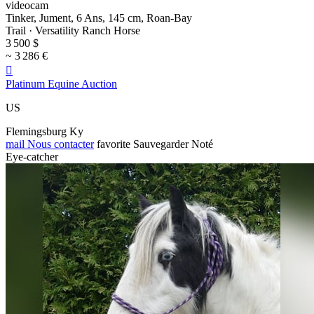
videocam
Tinker, Jument, 6 Ans, 145 cm, Roan-Bay
Trail · Versatility Ranch Horse
3 500 $
~ 3 286 €

Platinum Equine Auction
US
Flemingsburg Ky
mail
Nous contacter
favorite
Sauvegarder
Noté
Eye-catcher