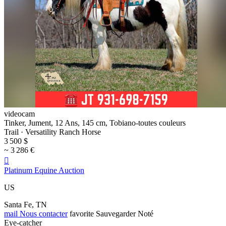
videocam
Tinker, Jument, 12 Ans, 145 cm, Tobiano-toutes couleurs
Trail · Versatility Ranch Horse
3 500 $
~ 3 286 €

Platinum Equine Auction
US
Santa Fe, TN
mail
Nous contacter
favorite
Sauvegarder
Noté
Eye-catcher