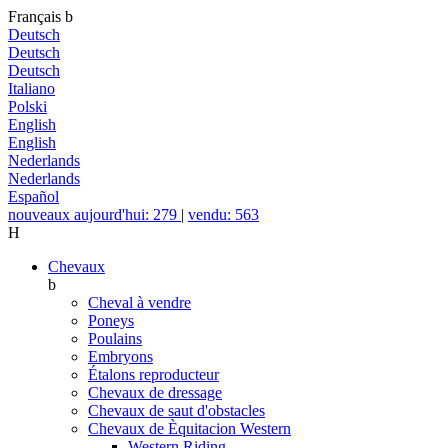
Français
b
Deutsch
Deutsch
Deutsch
Italiano
Polski
English
English
Nederlands
Nederlands
Español
nouveaux aujourd'hui: 279
|
vendu: 563
H
Chevaux
b
Cheval à vendre
Poneys
Poulains
Embryons
Étalons reproducteur
Chevaux de dressage
Chevaux de saut d'obstacles
Chevaux de Èquitacion Western
Western Riding