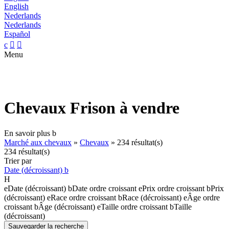
English
Nederlands
Nederlands
Español
c


Menu
Chevaux Frison à vendre
En savoir plus
b
Marché aux chevaux
»
Chevaux
»
234 résultat(s)
234 résultat(s)
Trier par
Date (décroissant)
b
H
e
Date (décroissant)
b
Date ordre croissant
e
Prix ordre croissant
b
Prix
(décroissant)
e
Race ordre croissant
b
Race (décroissant)
e
Âge ordre
croissant
b
Âge (décroissant)
e
Taille ordre croissant
b
Taille
(décroissant)
Sauvegarder la recherche