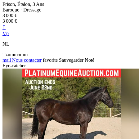
Frison, Étalon, 3 Ans
Baroque · Dressage
3 000 €
3 000 €

Vp
NL
Tzummarum
mail
Nous contacter
favorite
Sauvegarder
Noté
Eye-catcher