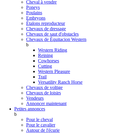
Cheval à vendre
Poneys
Poulains
Embryons
Étalons reproducteur
Chevaux de dressage
Chevaux de saut d'obstacles
Chevaux de Èquitacion Western
b
Western Riding
Reining
Cowhorses
Cutting
Western Pleasure
Trail
Versatility Ranch Horse
Chevaux de voltige
Chevaux de loisirs
Vendeurs
Annoncer maintenant
Petites annonces
b
Pour le cheval
Pour le cavalier
Autour de l'écurie