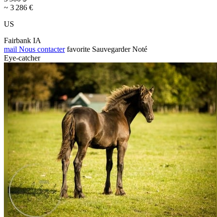
~ 3 286 €
US
Fairbank IA
mail
Nous contacter
favorite
Sauvegarder
Noté
Eye-catcher