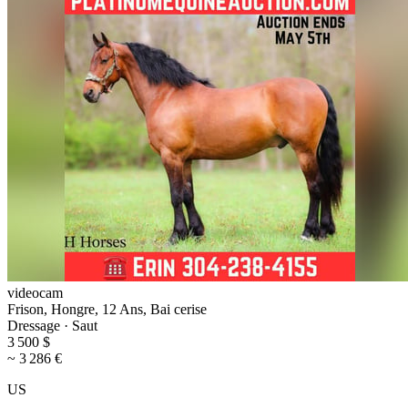
videocam
Frison, Hongre, 12 Ans, Bai cerise
Dressage · Saut
3 500 $
~ 3 286 €
US