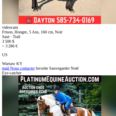
videocam
Frison, Hongre, 5 Ans, 160 cm, Noir
Saut · Trail
3 500 $
~ 3 286 €
US
Warsaw KY
mail
Nous contacter
favorite
Sauvegarder
Noté
Eye-catcher