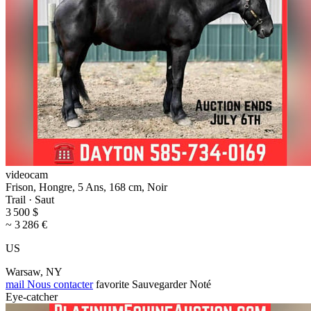
videocam
Frison, Hongre, 5 Ans, 168 cm, Noir
Trail · Saut
3 500 $
~ 3 286 €
US
Warsaw, NY
mail
Nous contacter
favorite
Sauvegarder
Noté
Eye-catcher