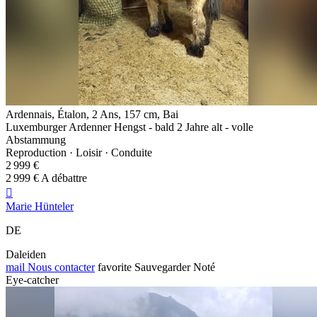
Ardennais, Étalon, 2 Ans, 157 cm, Bai
Luxemburger Ardenner Hengst - bald 2 Jahre alt - volle
Abstammung
Reproduction · Loisir · Conduite
2 999 €
2 999 € A débattre

Marie Hünteler
DE
Daleiden
mail
Nous contacter
favorite
Sauvegarder
Noté
Eye-catcher