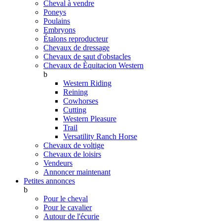
Cheval à vendre
Poneys
Poulains
Embryons
Étalons reproducteur
Chevaux de dressage
Chevaux de saut d'obstacles
Chevaux de Èquitacion Western
b
Western Riding
Reining
Cowhorses
Cutting
Western Pleasure
Trail
Versatility Ranch Horse
Chevaux de voltige
Chevaux de loisirs
Vendeurs
Annoncer maintenant
Petites annonces
b
Pour le cheval
Pour le cavalier
Autour de l'écurie