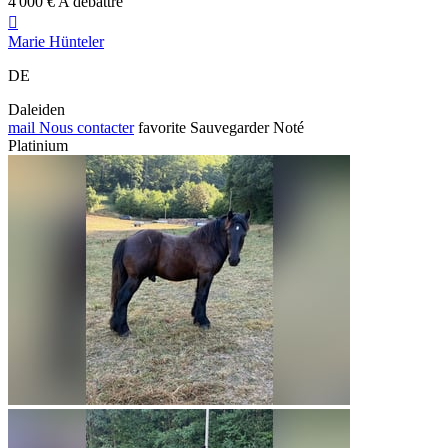
4 000 € A débattre

Marie Hünteler
DE
Daleiden
mail
Nous contacter
favorite
Sauvegarder
Noté
Platinium