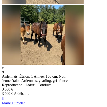
c
d
Ardennais, Étalon, 1 Année, 156 cm, Noir
Jeune étalon Ardennais, yearling, gris foncé
Reproduction · Loisir · Conduite
3 500 €
3 500 € A débattre

Marie Hünteler