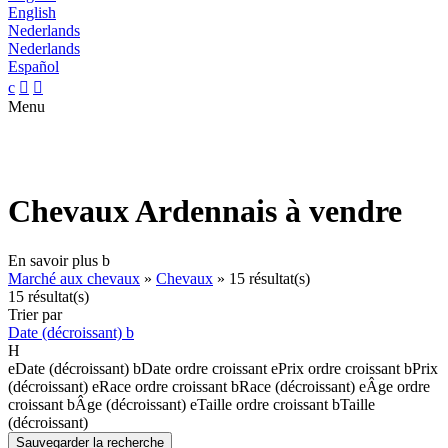
English
Nederlands
Nederlands
Español
c


Menu
Chevaux Ardennais à vendre
En savoir plus
b
Marché aux chevaux
»
Chevaux
»
15 résultat(s)
15 résultat(s)
Trier par
Date (décroissant)
b
H
e
Date (décroissant)
b
Date ordre croissant
e
Prix ordre croissant
b
Prix
(décroissant)
e
Race ordre croissant
b
Race (décroissant)
e
Âge ordre
croissant
b
Âge (décroissant)
e
Taille ordre croissant
b
Taille
(décroissant)
Sauvegarder la recherche