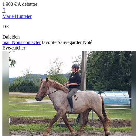
1 900 € A débattre

Marie Hünteler
DE
Daleiden
mail
Nous contacter
favorite
Sauvegarder
Noté
Eye-catcher