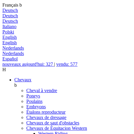
Français
b
Deutsch
Deutsch
Deutsch
Italiano
Polski
English
English
Nederlands
Nederlands
Español
nouveaux aujourd'hui: 327
|
vendu: 577
H
Chevaux
b
Cheval à vendre
Poneys
Poulains
Embryons
Étalons reproducteur
Chevaux de dressage
Chevaux de saut d'obstacles
Chevaux de Èquitacion Western
Western Riding