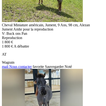
Cheval Miniature américain, Jument, 9 Ans, 98 cm, Alezan
Jument Amhr pour la reproduction
V: Buck ons Pan
Reproduction
1 800 €
1 800 € A débattre
AT
Wagrain
mail
Nous contacter
favorite
Sauvegarder
Noté