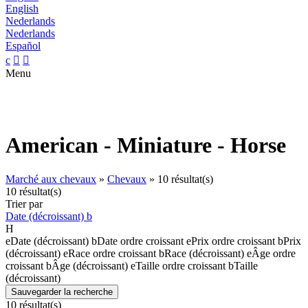
English
Nederlands
Nederlands
Español
c


Menu
American - Miniature - Horse
Marché aux chevaux
»
Chevaux
»
10 résultat(s)
10 résultat(s)
Trier par
Date (décroissant)
b
H
e
Date (décroissant)
b
Date ordre croissant
e
Prix ordre croissant
b
Prix
(décroissant)
e
Race ordre croissant
b
Race (décroissant)
e
Âge ordre
croissant
b
Âge (décroissant)
e
Taille ordre croissant
b
Taille
(décroissant)
Sauvegarder la recherche
10 résultat(s)