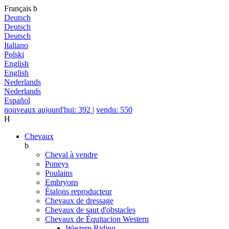
Français
b
Deutsch
Deutsch
Deutsch
Italiano
Polski
English
English
Nederlands
Nederlands
Español
nouveaux aujourd'hui: 392
|
vendu: 550
H
Chevaux
b
Cheval à vendre
Poneys
Poulains
Embryons
Étalons reproducteur
Chevaux de dressage
Chevaux de saut d'obstacles
Chevaux de Èquitacion Western
Western Riding