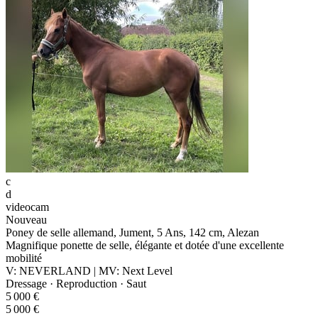
c
d
videocam
Nouveau
Poney de selle allemand, Jument, 5 Ans, 142 cm, Alezan
Magnifique ponette de selle, élégante et dotée d'une excellente
mobilité
V: NEVERLAND | MV: Next Level
Dressage · Reproduction · Saut
5 000 €
5 000 €