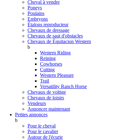
Cheval à vendre
Poneys
Poulains
Embryons
Étalons reproducteur
Chevaux de dressage
Chevaux de saut d'obstacles
Chevaux de Èquitacion Western
b
Western Riding
Reining
Cowhorses
Cutting
Western Pleasure
Trail
Versatility Ranch Horse
Chevaux de voltige
Chevaux de loisirs
Vendeurs
Annoncer maintenant
Petites annonces
b
Pour le cheval
Pour le cavalier
Autour de l'écurie