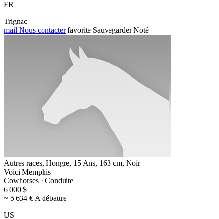
FR
Trignac
mail
Nous contacter
favorite
Sauvegarder
Noté
Autres races, Hongre, 15 Ans, 163 cm, Noir
Voici Memphis
Cowhorses · Conduite
6 000 $
~ 5 634 € A débattre
US