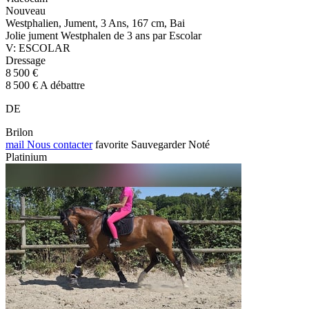
Nouveau
Westphalien, Jument, 3 Ans, 167 cm, Bai
Jolie jument Westphalen de 3 ans par Escolar
V: ESCOLAR
Dressage
8 500 €
8 500 € A débattre
DE
Brilon
mail
Nous contacter
favorite
Sauvegarder
Noté
Platinium