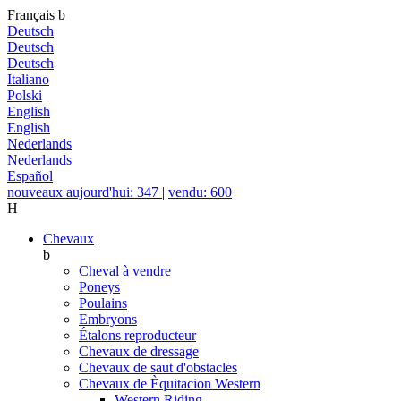
Français
b
Deutsch
Deutsch
Deutsch
Italiano
Polski
English
English
Nederlands
Nederlands
Español
nouveaux aujourd'hui: 347
|
vendu: 600
H
Chevaux
b
Cheval à vendre
Poneys
Poulains
Embryons
Étalons reproducteur
Chevaux de dressage
Chevaux de saut d'obstacles
Chevaux de Èquitacion Western
Western Riding