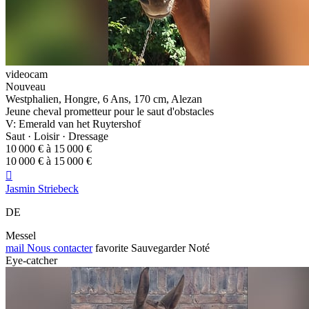
videocam
Nouveau
Westphalien, Hongre, 6 Ans, 170 cm, Alezan
Jeune cheval prometteur pour le saut d'obstacles
V: Emerald van het Ruytershof
Saut · Loisir · Dressage
10 000 € à 15 000 €
10 000 € à 15 000 €

Jasmin Striebeck
DE
Messel
mail
Nous contacter
favorite
Sauvegarder
Noté
Eye-catcher