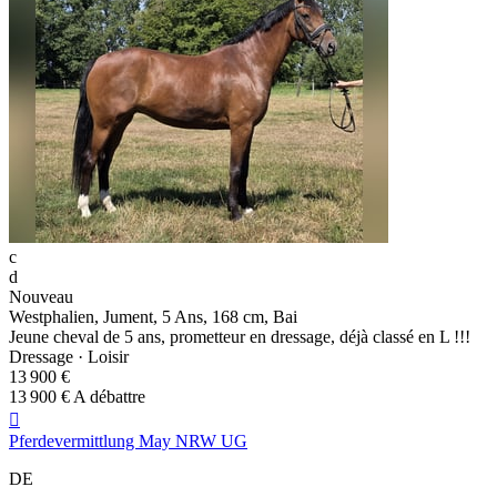
c
d
Nouveau
Westphalien, Jument, 5 Ans, 168 cm, Bai
Jeune cheval de 5 ans, prometteur en dressage, déjà classé en L !!!
Dressage · Loisir
13 900 €
13 900 € A débattre

Pferdevermittlung May NRW UG
DE