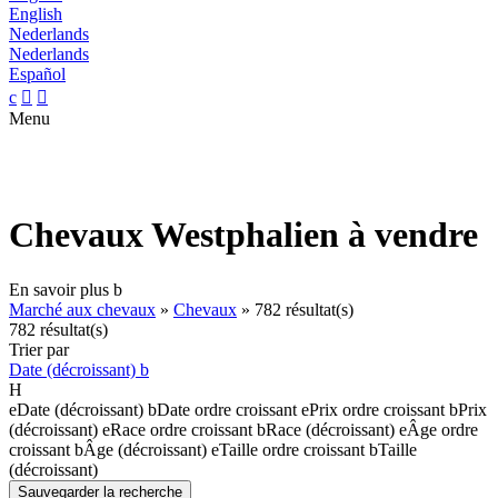
English
Nederlands
Nederlands
Español
c


Menu
Chevaux Westphalien à vendre
En savoir plus
b
Marché aux chevaux
»
Chevaux
»
782 résultat(s)
782 résultat(s)
Trier par
Date (décroissant)
b
H
e
Date (décroissant)
b
Date ordre croissant
e
Prix ordre croissant
b
Prix
(décroissant)
e
Race ordre croissant
b
Race (décroissant)
e
Âge ordre
croissant
b
Âge (décroissant)
e
Taille ordre croissant
b
Taille
(décroissant)
Sauvegarder la recherche