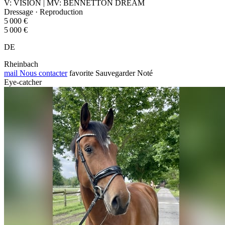
V: VISION | MV: BENNETTON DREAM
Dressage · Reproduction
5 000 €
5 000 €
DE
Rheinbach
mail
Nous contacter
favorite
Sauvegarder
Noté
Eye-catcher