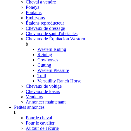
Cheval à vendre
Poneys
Poulains
Embryons
Étalons reproducteur
Chevaux de dressage
Chevaux de saut d'obstacles
Chevaux de Èquitacion Western
b
Western Riding
Reining
Cowhorses
Cutting
Western Pleasure
Trail
Versatility Ranch Horse
Chevaux de voltige
Chevaux de loisirs
Vendeurs
Annoncer maintenant
Petites annonces
b
Pour le cheval
Pour le cavalier
Autour de l'écurie