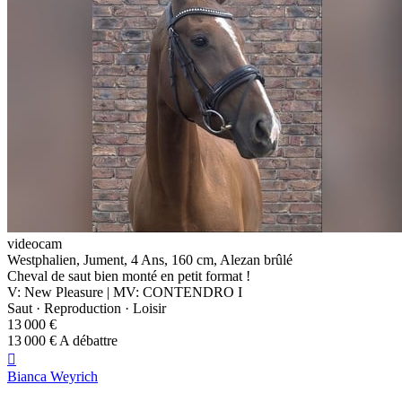
videocam
Westphalien, Jument, 4 Ans, 160 cm, Alezan brûlé
Cheval de saut bien monté en petit format !
V: New Pleasure | MV: CONTENDRO I
Saut · Reproduction · Loisir
13 000 €
13 000 € A débattre

Bianca Weyrich