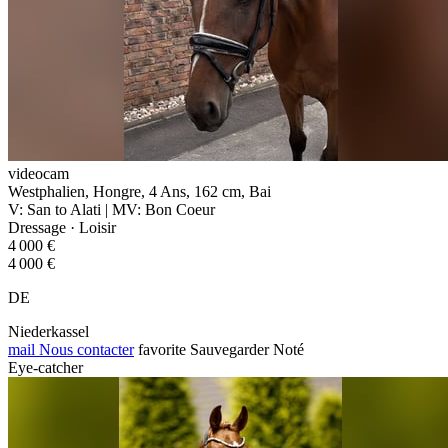
videocam
Westphalien, Hongre, 4 Ans, 162 cm, Bai
V: San to Alati | MV: Bon Coeur
Dressage · Loisir
4 000 €
4 000 €
DE
Niederkassel
mail
Nous contacter
favorite
Sauvegarder
Noté
Eye-catcher