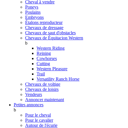
Cheval à vendre
Poneys
Poulains
Embryons
Étalons reproducteur
Chevaux de dressage
Chevaux de saut d'obstacles
Chevaux de Èquitacion Western
b
Western Riding
Reining
Cowhorses
Cutting
Western Pleasure
Trail
Versatility Ranch Horse
Chevaux de voltige
Chevaux de loisirs
Vendeurs
Annoncer maintenant
Petites annonces
b
Pour le cheval
Pour le cavalier
Autour de l'écurie