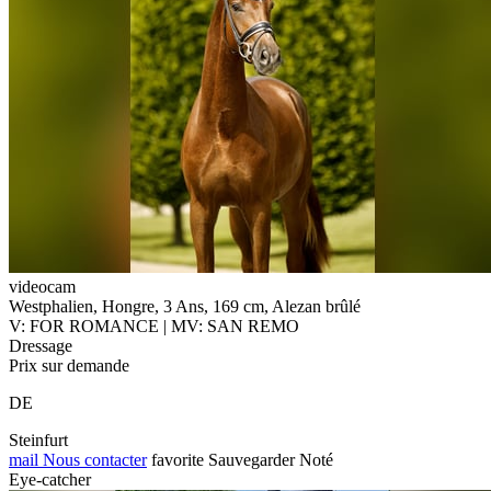
videocam
Westphalien, Hongre, 3 Ans, 169 cm, Alezan brûlé
V: FOR ROMANCE | MV: SAN REMO
Dressage
Prix sur demande
DE
Steinfurt
mail
Nous contacter
favorite
Sauvegarder
Noté
Eye-catcher