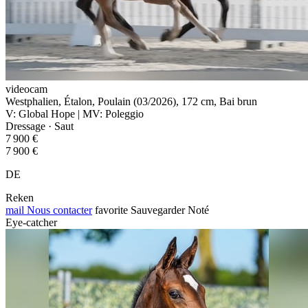
videocam
Westphalien, Étalon, Poulain (03/2026), 172 cm, Bai brun
V: Global Hope | MV: Poleggio
Dressage · Saut
7 900 €
7 900 €
DE
Reken
mail
Nous contacter
favorite
Sauvegarder
Noté
Eye-catcher