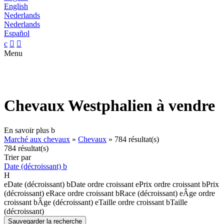
English
Nederlands
Nederlands
Español
c


Menu
Chevaux Westphalien à vendre
En savoir plus
b
Marché aux chevaux
»
Chevaux
»
784 résultat(s)
784 résultat(s)
Trier par
Date (décroissant)
b
H
e
Date (décroissant)
b
Date ordre croissant
e
Prix ordre croissant
b
Prix
(décroissant)
e
Race ordre croissant
b
Race (décroissant)
e
Âge ordre
croissant
b
Âge (décroissant)
e
Taille ordre croissant
b
Taille
(décroissant)
Sauvegarder la recherche