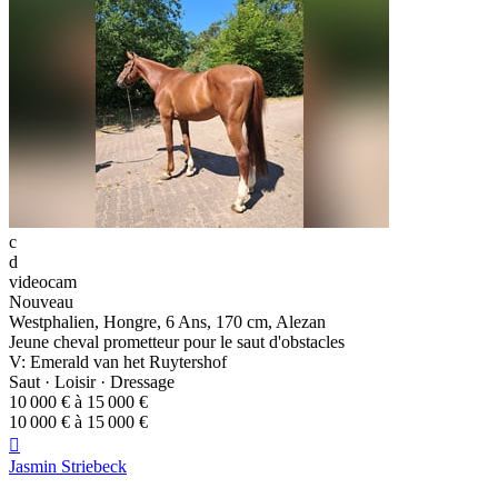
c
d
videocam
Nouveau
Westphalien, Hongre, 6 Ans, 170 cm, Alezan
Jeune cheval prometteur pour le saut d'obstacles
V: Emerald van het Ruytershof
Saut · Loisir · Dressage
10 000 € à 15 000 €
10 000 € à 15 000 €

Jasmin Striebeck