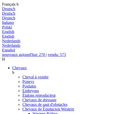
Français
b
Deutsch
Deutsch
Deutsch
Italiano
Polski
English
English
Nederlands
Nederlands
Español
nouveaux aujourd'hui: 270
|
vendu: 573
H
Chevaux
b
Cheval à vendre
Poneys
Poulains
Embryons
Étalons reproducteur
Chevaux de dressage
Chevaux de saut d'obstacles
Chevaux de Èquitacion Western
Western Riding