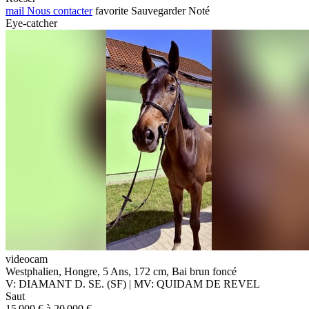
mail
Nous contacter
favorite
Sauvegarder
Noté
Eye-catcher
videocam
Westphalien, Hongre, 5 Ans, 172 cm, Bai brun foncé
V: DIAMANT D. SE. (SF) | MV: QUIDAM DE REVEL
Saut
15 000 € à 20 000 €