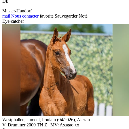
DE
Mnster-Handorf
mail
Nous contacter
favorite
Sauvegarder
Noté
Eye-catcher
Westphalien, Jument, Poulain (04/2026), Alezan
V: Drummer 2000 TN Z | MV: Asagao xx