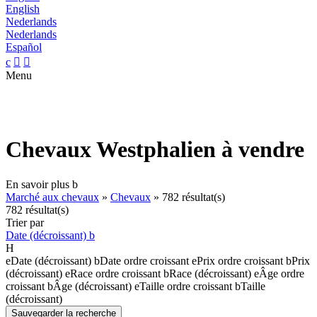
English
Nederlands
Nederlands
Español
c


Menu
Chevaux Westphalien à vendre
En savoir plus
b
Marché aux chevaux
»
Chevaux
»
782 résultat(s)
782 résultat(s)
Trier par
Date (décroissant)
b
H
e
Date (décroissant)
b
Date ordre croissant
e
Prix ordre croissant
b
Prix
(décroissant)
e
Race ordre croissant
b
Race (décroissant)
e
Âge ordre
croissant
b
Âge (décroissant)
e
Taille ordre croissant
b
Taille
(décroissant)
Sauvegarder la recherche