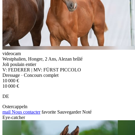
videocam
Westphalien, Hongre, 2 Ans, Alezan brûlé
Joli poulain entier
V: FEDERER | MV: FÜRST PICCOLO
Dressage · Concours complet
10 000 €
10 000 €
DE
Ostercappeln
mail
Nous contacter
favorite
Sauvegarder
Noté
Eye-catcher