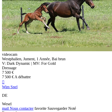
videocam
Westphalien, Jument, 1 Année, Bai brun
V: Dark Dynamic | MV: For Gold
Dressage
7 500 €
7 500 € A débattre

Wim Snel
DE
Wesel
mail
Nous contacter
favorite
Sauvegarder
Noté