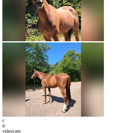
c
d
videocam