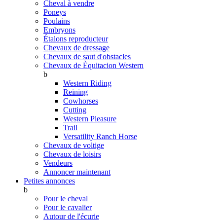
Cheval à vendre
Poneys
Poulains
Embryons
Étalons reproducteur
Chevaux de dressage
Chevaux de saut d'obstacles
Chevaux de Èquitacion Western
b
Western Riding
Reining
Cowhorses
Cutting
Western Pleasure
Trail
Versatility Ranch Horse
Chevaux de voltige
Chevaux de loisirs
Vendeurs
Annoncer maintenant
Petites annonces
b
Pour le cheval
Pour le cavalier
Autour de l'écurie