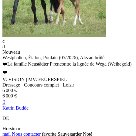
c
d
Nouveau
Westphalien, Étalon, Poulain (05/2026), Alezan brûlé
❤️La famille Neustädter P rencontre la lignée de Wega (Weihegold)
❤️
V: VISION | MV: FEUERSPIEL
Dressage · Concours complet · Loisir
6 000 €
6 000 €

Katrin Budde
DE
Horstmar
mail
Nous contacter
favorite
Sauvegarder
Noté