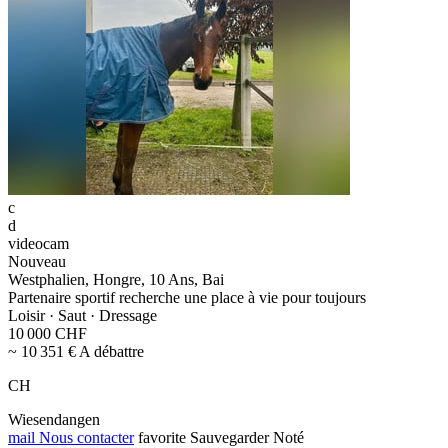
c
d
videocam
Nouveau
Westphalien, Hongre, 10 Ans, Bai
Partenaire sportif recherche une place à vie pour toujours
Loisir · Saut · Dressage
10 000 CHF
~ 10 351 € A débattre
CH
Wiesendangen
mail
Nous contacter
favorite
Sauvegarder
Noté