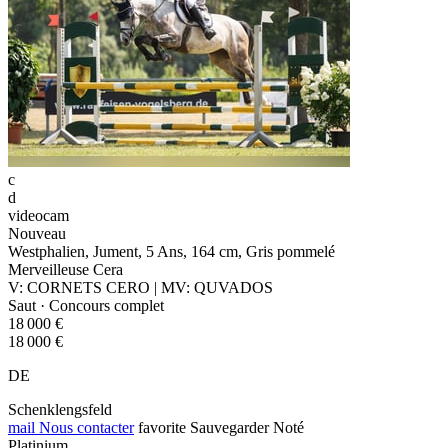
c
d
videocam
Nouveau
Westphalien, Jument, 5 Ans, 164 cm, Gris pommelé
Merveilleuse Cera
V: CORNETS CERO | MV: QUVADOS
Saut · Concours complet
18 000 €
18 000 €
DE
Schenklengsfeld
mail
Nous contacter
favorite
Sauvegarder
Noté
Platinium