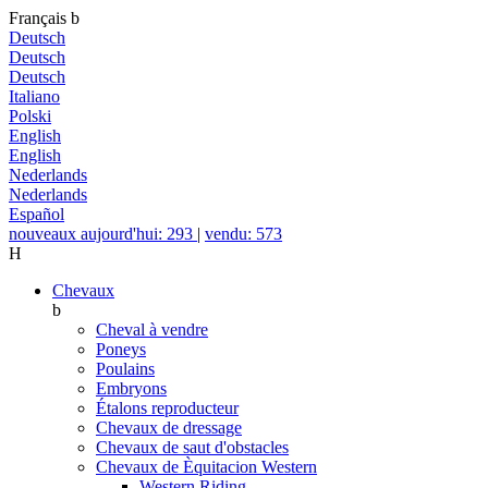
Français
b
Deutsch
Deutsch
Deutsch
Italiano
Polski
English
English
Nederlands
Nederlands
Español
nouveaux aujourd'hui: 293
|
vendu: 573
H
Chevaux
b
Cheval à vendre
Poneys
Poulains
Embryons
Étalons reproducteur
Chevaux de dressage
Chevaux de saut d'obstacles
Chevaux de Èquitacion Western
Western Riding