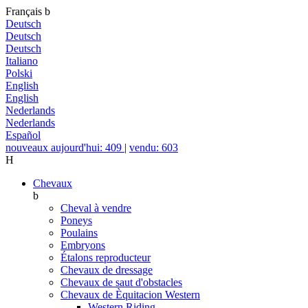
Français
b
Deutsch
Deutsch
Deutsch
Italiano
Polski
English
English
Nederlands
Nederlands
Español
nouveaux aujourd'hui: 409
|
vendu: 603
H
Chevaux
b
Cheval à vendre
Poneys
Poulains
Embryons
Étalons reproducteur
Chevaux de dressage
Chevaux de saut d'obstacles
Chevaux de Èquitacion Western
Western Riding