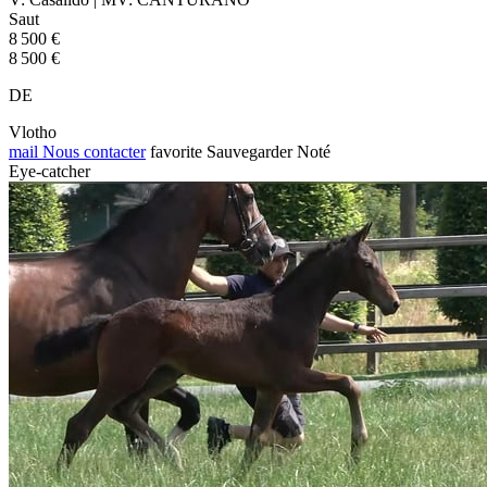
Saut
8 500 €
8 500 €
DE
Vlotho
mail
Nous contacter
favorite
Sauvegarder
Noté
Eye-catcher