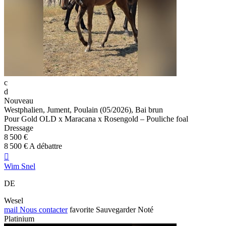
c
d
Nouveau
Westphalien, Jument, Poulain (05/2026), Bai brun
Pour Gold OLD x Maracana x Rosengold – Pouliche foal
Dressage
8 500 €
8 500 € A débattre

Wim Snel
DE
Wesel
mail
Nous contacter
favorite
Sauvegarder
Noté
Platinium