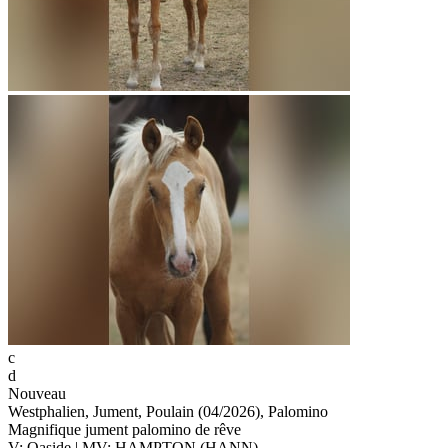
c
d
Nouveau
Westphalien, Jument, Poulain (04/2026), Palomino
Magnifique jument palomino de rêve
V: Qaside | MV: HAMPTON (HANN)