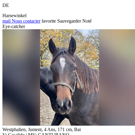
DE
Harsewinkel
mail
Nous contacter
favorite
Sauvegarder
Noté
Eye-catcher
Westphalien, Jument, 4 Ans, 171 cm, Bai
V: Casalido | MV: CANTURANO