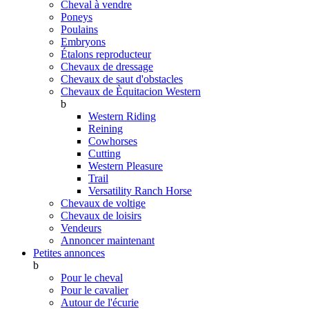
Cheval à vendre
Poneys
Poulains
Embryons
Étalons reproducteur
Chevaux de dressage
Chevaux de saut d'obstacles
Chevaux de Èquitacion Western
b
Western Riding
Reining
Cowhorses
Cutting
Western Pleasure
Trail
Versatility Ranch Horse
Chevaux de voltige
Chevaux de loisirs
Vendeurs
Annoncer maintenant
Petites annonces
b
Pour le cheval
Pour le cavalier
Autour de l'écurie