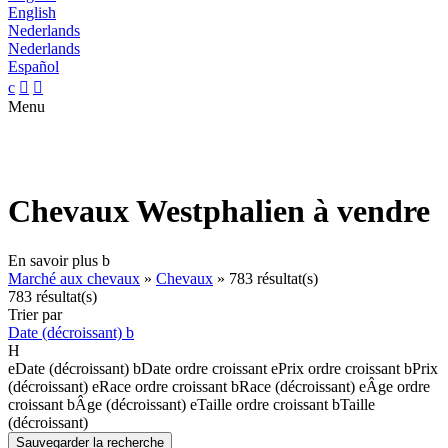
English
Nederlands
Nederlands
Español
c


Menu
Chevaux Westphalien à vendre
En savoir plus
b
Marché aux chevaux
»
Chevaux
»
783 résultat(s)
783 résultat(s)
Trier par
Date (décroissant)
b
H
e
Date (décroissant)
b
Date ordre croissant
e
Prix ordre croissant
b
Prix
(décroissant)
e
Race ordre croissant
b
Race (décroissant)
e
Âge ordre
croissant
b
Âge (décroissant)
e
Taille ordre croissant
b
Taille
(décroissant)
Sauvegarder la recherche