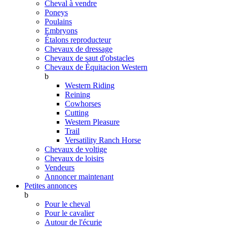
Cheval à vendre
Poneys
Poulains
Embryons
Étalons reproducteur
Chevaux de dressage
Chevaux de saut d'obstacles
Chevaux de Èquitacion Western
b
Western Riding
Reining
Cowhorses
Cutting
Western Pleasure
Trail
Versatility Ranch Horse
Chevaux de voltige
Chevaux de loisirs
Vendeurs
Annoncer maintenant
Petites annonces
b
Pour le cheval
Pour le cavalier
Autour de l'écurie