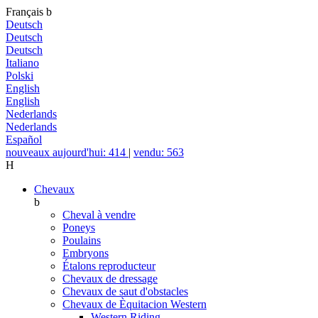
Français
b
Deutsch
Deutsch
Deutsch
Italiano
Polski
English
English
Nederlands
Nederlands
Español
nouveaux aujourd'hui: 414
|
vendu: 563
H
Chevaux
b
Cheval à vendre
Poneys
Poulains
Embryons
Étalons reproducteur
Chevaux de dressage
Chevaux de saut d'obstacles
Chevaux de Èquitacion Western
Western Riding