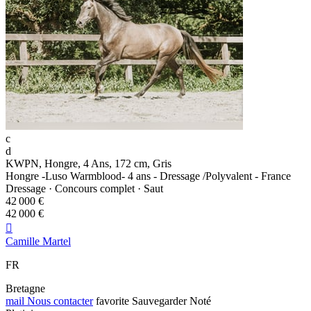
c
d
KWPN, Hongre, 4 Ans, 172 cm, Gris
Hongre -Luso Warmblood- 4 ans - Dressage /Polyvalent - France
Dressage · Concours complet · Saut
42 000 €
42 000 €

Camille Martel
FR
Bretagne
mail
Nous contacter
favorite
Sauvegarder
Noté