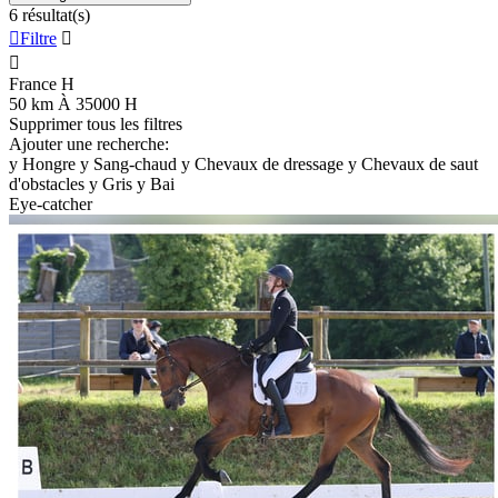
6 résultat(s)

Filtre


France
H
50 km À 35000
H
Supprimer tous les filtres
Ajouter une recherche:
y
Hongre
y
Sang-chaud
y
Chevaux de dressage
y
Chevaux de saut
d'obstacles
y
Gris
y
Bai
Eye-catcher