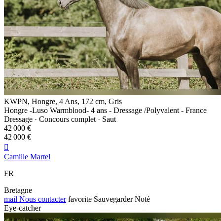
KWPN, Hongre, 4 Ans, 172 cm, Gris
Hongre -Luso Warmblood- 4 ans - Dressage /Polyvalent - France
Dressage · Concours complet · Saut
42 000 €
42 000 €

Camille Martel
FR
Bretagne
mail
Nous contacter
favorite
Sauvegarder
Noté
Eye-catcher