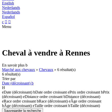
English
Nederlands
Nederlands
Español
c


Menu
Cheval à vendre à Rennes
En savoir plus
b
Marché aux chevaux
»
Chevaux
»
6 résultat(s)
6 résultat(s)
Trier par
Date (décroissant)
b
H
e
Date (décroissant)
b
Date ordre croissant
e
Prix ordre croissant
b
Prix
(décroissant)
e
Distance ordre croissant
b
Distance (décroissant)
e
Race ordre croissant
b
Race (décroissant)
e
Âge ordre croissant
b
Âge (décroissant)
e
Taille ordre croissant
b
Taille (décroissant)
Sauvegarder la recherche