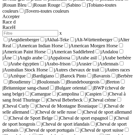
j
Rouan Bleu
j
Rouan Rouge
j
Sabino
j
Tobiano-toutes
couleurs
j
Tovero-toutes couleurs
Accepter
Race
d
Race
H
x
j
Aegidienberger
j
Akhal-Teke
j
Alt-Württemberger
j
Alter
Real
j
American Indian Horse
j
American Morgen Horse
j
American Paint Horse
j
American Saddlebred
j
Andalou
j
Âne
j
Anglo arabe
j
Appaloosa
j
Arabe asil
j
Arabe berbère
j
Arabe égyptien
j
Arabo-frison
j
Arasier
j
Ardennais
j
Australian Stock Horse
j
Autres chevaux de trait
j
Autres races
j
Aztèque
j
Bardigiano
j
Barock Pinto
j
Bavarois
j
Berbère
j
Boudienny
j
Boulonnais
j
Brandebourgeois
j
Breton
j
Britannique sang-chaud
j
Bulgare oriental
j
BWP (cheval de
sang belge)
j
Camargue
j
Campolina
j
Caspien
j
Cheval à
sang froid Thuringe
j
Cheval Beberbeck
j
Cheval crème
j
Cheval Curly
j
Cheval de Montagne Bosniaque
j
Cheval de
selle allemand
j
Cheval de selle russe
j
Cheval de sport allemand
j
Cheval de Sport Belge
j
Cheval de sport espagnol
j
Cheval
de sport hongrois
j
Cheval de sport irlandais
j
Cheval de sport
polonais
j
Cheval de sport portugais
j
Cheval de sport suisse