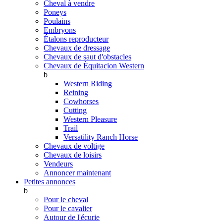
Cheval à vendre
Poneys
Poulains
Embryons
Étalons reproducteur
Chevaux de dressage
Chevaux de saut d'obstacles
Chevaux de Èquitacion Western
b
Western Riding
Reining
Cowhorses
Cutting
Western Pleasure
Trail
Versatility Ranch Horse
Chevaux de voltige
Chevaux de loisirs
Vendeurs
Annoncer maintenant
Petites annonces
b
Pour le cheval
Pour le cavalier
Autour de l'écurie