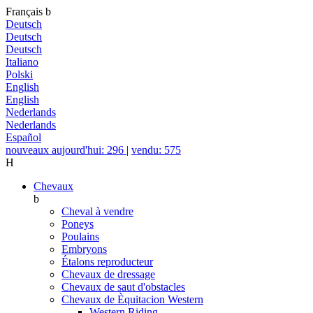
Français
b
Deutsch
Deutsch
Deutsch
Italiano
Polski
English
English
Nederlands
Nederlands
Español
nouveaux aujourd'hui: 296
|
vendu: 575
H
Chevaux
b
Cheval à vendre
Poneys
Poulains
Embryons
Étalons reproducteur
Chevaux de dressage
Chevaux de saut d'obstacles
Chevaux de Èquitacion Western
Western Riding