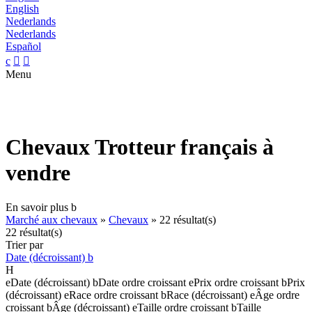
English
Nederlands
Nederlands
Español
c


Menu
Chevaux Trotteur français à
vendre
En savoir plus
b
Marché aux chevaux
»
Chevaux
»
22 résultat(s)
22 résultat(s)
Trier par
Date (décroissant)
b
H
e
Date (décroissant)
b
Date ordre croissant
e
Prix ordre croissant
b
Prix
(décroissant)
e
Race ordre croissant
b
Race (décroissant)
e
Âge ordre
croissant
b
Âge (décroissant)
e
Taille ordre croissant
b
Taille