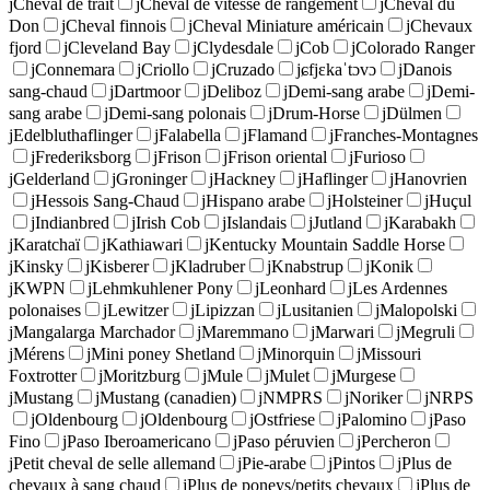
j
Cheval de trait
j
Cheval de vitesse de rangement
j
Cheval du
Don
j
Cheval finnois
j
Cheval Miniature américain
j
Chevaux
fjord
j
Cleveland Bay
j
Clydesdale
j
Cob
j
Colorado Ranger
j
Connemara
j
Criollo
j
Cruzado
j
ɕfjɛkaˈtɔvɔ
j
Danois
sang-chaud
j
Dartmoor
j
Deliboz
j
Demi-sang arabe
j
Demi-
sang arabe
j
Demi-sang polonais
j
Drum-Horse
j
Dülmen
j
Edelbluthaflinger
j
Falabella
j
Flamand
j
Franches-Montagnes
j
Frederiksborg
j
Frison
j
Frison oriental
j
Furioso
j
Gelderland
j
Groninger
j
Hackney
j
Haflinger
j
Hanovrien
j
Hessois Sang-Chaud
j
Hispano arabe
j
Holsteiner
j
Huçul
j
Indianbred
j
Irish Cob
j
Islandais
j
Jutland
j
Karabakh
j
Karatchaï
j
Kathiawari
j
Kentucky Mountain Saddle Horse
j
Kinsky
j
Kisberer
j
Kladruber
j
Knabstrup
j
Konik
j
KWPN
j
Lehmkuhlener Pony
j
Leonhard
j
Les Ardennes
polonaises
j
Lewitzer
j
Lipizzan
j
Lusitanien
j
Malopolski
j
Mangalarga Marchador
j
Maremmano
j
Marwari
j
Megruli
j
Mérens
j
Mini poney Shetland
j
Minorquin
j
Missouri
Foxtrotter
j
Moritzburg
j
Mule
j
Mulet
j
Murgese
j
Mustang
j
Mustang (canadien)
j
NMPRS
j
Noriker
j
NRPS
j
Oldenbourg
j
Oldenbourg
j
Ostfriese
j
Palomino
j
Paso
Fino
j
Paso Iberoamericano
j
Paso péruvien
j
Percheron
j
Petit cheval de selle allemand
j
Pie-arabe
j
Pintos
j
Plus de
chevaux à sang chaud
j
Plus de poneys/petits chevaux
j
Plus de