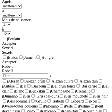
Age
H
à
Mois de naissance
à
j
Poulain
Accepter
Sexe
d
Sexe
H
j
Étalon
j
Jument
j
Hongre
Accepter
Robe
d
Robe
H
x
j
Alezan
j
Alezan brûlé
j
Alezan cuivré
j
Alezan dun
j
Aubère
j
Bai
j
Bai brun
j
Bai brun foncé
j
Bai cerise
j
Bai
clair
j
Blanc
j
Buckskin
j
Champagne
j
Cremello
j
Dunalino
j
Gris
j
Gris (bai-dun)
j
Gris moucheté
j
Gris noir
j
Gris pommelé
j
Grullo
j
Isabelle
j
Léopard
j
Noir
j
Overo-toutes couleurs
j
Palomino
j
Perle
j
Perlino
j
Peut
devenir gris
j
Pinto
j
Rabicano
j
Roan-Bay
j
Rouan bleu