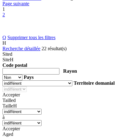
Page suivante
1
2
Q
Supprimer tous les filtres
H
Recherche détaillée
22
résultat(s)
d
Site
d
Site
H
Code postal
Rayon
Pays
Territoire domanial
Accepter
Taille
d
Taille
H
à
Accepter
Age
d