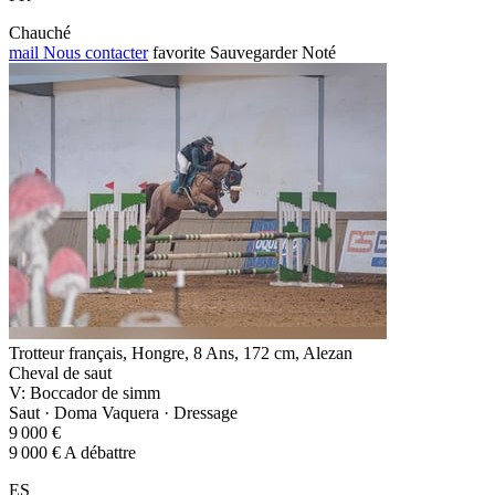
Chauché
mail
Nous contacter
favorite
Sauvegarder
Noté
Trotteur français, Hongre, 8 Ans, 172 cm, Alezan
Cheval de saut
V: Boccador de simm
Saut · Doma Vaquera · Dressage
9 000 €
9 000 € A débattre
ES