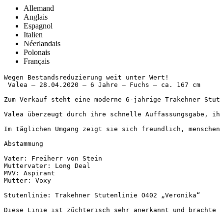
Allemand
Anglais
Espagnol
Italien
Néerlandais
Polonais
Français
Wegen Bestandsreduzierung weit unter Wert!

 Valea – 28.04.2020 – 6 Jahre – Fuchs – ca. 167 cm

Zum Verkauf steht eine moderne 6-jährige Trakehner Stute
Valea überzeugt durch ihre schnelle Auffassungsgabe, ih
Im täglichen Umgang zeigt sie sich freundlich, menschen
Abstammung 

Vater: Freiherr von Stein

Muttervater: Long Deal

MVV: Aspirant

Mutter: Voxy

Stutenlinie: Trakehner Stutenlinie O402 „Veronika“

Diese Linie ist züchterisch sehr anerkannt und brachte 