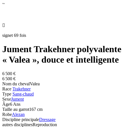
~

signet 69 fois
Jument Trakehner polyvalente
« Valea », douce et intelligente
6 500 €
6 500 €
Nom du cheval
Valea
Race
Trakehner
Type
Sang-chaud
Sexe
Jument
Âge
6 Ans
Taille au garrot
167 cm
Robe
Alezan
Discipline principale
Dressage
autres disciplines
Reproduction