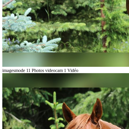
imagesmode
11 Photos
videocam
1 Vidéo