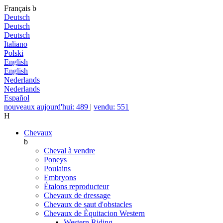
Français
b
Deutsch
Deutsch
Deutsch
Italiano
Polski
English
English
Nederlands
Nederlands
Español
nouveaux aujourd'hui: 489
|
vendu: 551
H
Chevaux
b
Cheval à vendre
Poneys
Poulains
Embryons
Étalons reproducteur
Chevaux de dressage
Chevaux de saut d'obstacles
Chevaux de Èquitacion Western
Western Riding