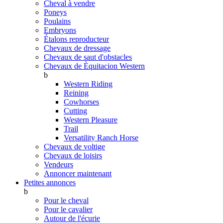
Cheval à vendre
Poneys
Poulains
Embryons
Étalons reproducteur
Chevaux de dressage
Chevaux de saut d'obstacles
Chevaux de Èquitacion Western
b
Western Riding
Reining
Cowhorses
Cutting
Western Pleasure
Trail
Versatility Ranch Horse
Chevaux de voltige
Chevaux de loisirs
Vendeurs
Annoncer maintenant
Petites annonces
b
Pour le cheval
Pour le cavalier
Autour de l'écurie