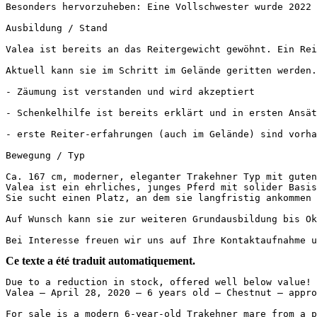
Besonders hervorzuheben: Eine Vollschwester wurde 2022 f
Ausbildung / Stand

Valea ist bereits an das Reitergewicht gewöhnt. Ein Reit
Aktuell kann sie im Schritt im Gelände geritten werden. 
- Zäumung ist verstanden und wird akzeptiert

- Schenkelhilfe ist bereits erklärt und in ersten Ansätze
- erste Reiter-erfahrungen (auch im Gelände) sind vorhan
Bewegung / Typ

Ca. 167 cm, moderner, eleganter Trakehner Typ mit guten
Valea ist ein ehrliches, junges Pferd mit solider Basis,
Sie sucht einen Platz, an dem sie langfristig ankommen u
Auf Wunsch kann sie zur weiteren Grundausbildung bis Okto
Bei Interesse freuen wir uns auf Ihre Kontaktaufnahme u
Ce texte a été traduit automatiquement.
Due to a reduction in stock, offered well below value!  
Valea – April 28, 2020 – 6 years old – Chestnut – approx.
For sale is a modern 6-year-old Trakehner mare from a pr