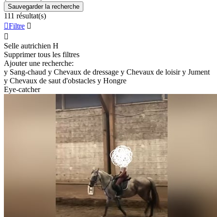
Sauvegarder la recherche
111 résultat(s)

Filtre


Selle autrichien
H
Supprimer tous les filtres
Ajouter une recherche:
y
Sang-chaud
y
Chevaux de dressage
y
Chevaux de loisir
y
Jument
y
Chevaux de saut d'obstacles
y
Hongre
Eye-catcher