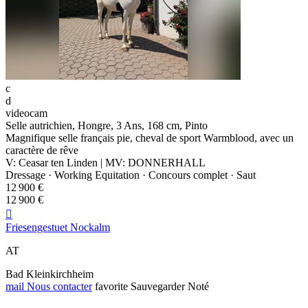
c
d
videocam
Selle autrichien, Hongre, 3 Ans, 168 cm, Pinto
Magnifique selle français pie, cheval de sport Warmblood, avec un
caractère de rêve
V: Ceasar ten Linden | MV: DONNERHALL
Dressage · Working Equitation · Concours complet · Saut
12 900 €
12 900 €

Friesengestuet Nockalm
AT
Bad Kleinkirchheim
mail
Nous contacter
favorite
Sauvegarder
Noté