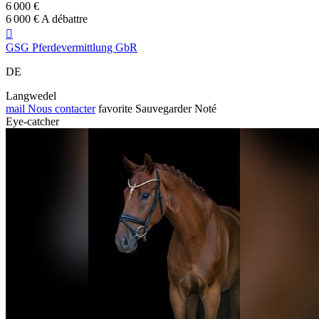
6 000 €
6 000 € A débattre

GSG Pferdevermittlung GbR
DE
Langwedel
mail
Nous contacter
favorite
Sauvegarder
Noté
Eye-catcher