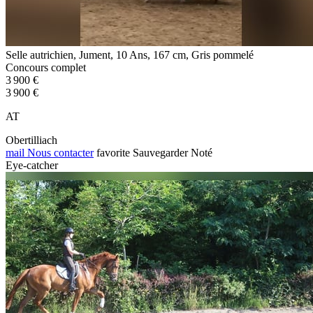
Selle autrichien, Jument, 10 Ans, 167 cm, Gris pommelé
Concours complet
3 900 €
3 900 €
AT
Obertilliach
mail
Nous contacter
favorite
Sauvegarder
Noté
Eye-catcher