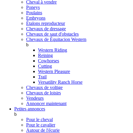
Cheval à vendre
Poneys
Poulains
Embryons
Étalons reproducteur
Chevaux de dressage
Chevaux de saut d'obstacles
Chevaux de Èquitacion Western
b
Western Riding
Reining
Cowhorses
Cutting
Western Pleasure
Trail
Versatility Ranch Horse
Chevaux de voltige
Chevaux de loisirs
Vendeurs
Annoncer maintenant
Petites annonces
b
Pour le cheval
Pour le cavalier
Autour de l'écurie