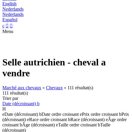
English
Nederlands
Nederlands
Español
c


Menu
Selle autrichien - cheval a
vendre
Marché aux chevaux
»
Chevaux
»
111 résultat(s)
111 résultat(s)
Trier par
Date (décroissant)
b
H
e
Date (décroissant)
b
Date ordre croissant
e
Prix ordre croissant
b
Prix
(décroissant)
e
Race ordre croissant
b
Race (décroissant)
e
Âge ordre
croissant
b
Âge (décroissant)
e
Taille ordre croissant
b
Taille
(décroissant)