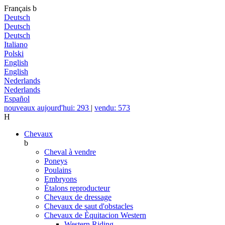
Français
b
Deutsch
Deutsch
Deutsch
Italiano
Polski
English
English
Nederlands
Nederlands
Español
nouveaux aujourd'hui: 293
|
vendu: 573
H
Chevaux
b
Cheval à vendre
Poneys
Poulains
Embryons
Étalons reproducteur
Chevaux de dressage
Chevaux de saut d'obstacles
Chevaux de Èquitacion Western
Western Riding