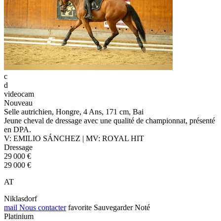
c
d
videocam
Nouveau
Selle autrichien, Hongre, 4 Ans, 171 cm, Bai
Jeune cheval de dressage avec une qualité de championnat, présenté
en DPA.
V: EMILIO SÁNCHEZ | MV: ROYAL HIT
Dressage
29 000 €
29 000 €
AT
Niklasdorf
mail
Nous contacter
favorite
Sauvegarder
Noté
Platinium