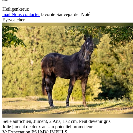
Heiligenkreuz
mail
Nous contacter
favorite
Sauvegarder
Noté
Eye-catcher
Selle autrichien, Jument, 2 Ans, 172 cm, Peut devenir gris
Jolie jument de deux ans au potentiel prometteur
V: Expectation PS | MV: IMPULS