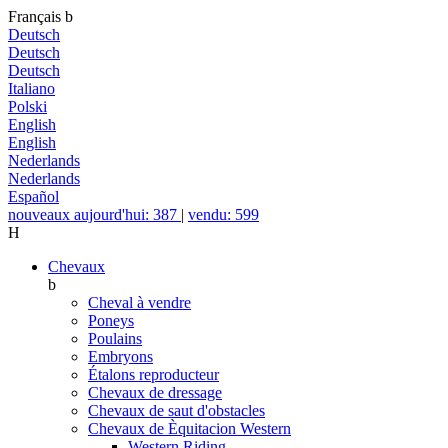
Français
b
Deutsch
Deutsch
Deutsch
Italiano
Polski
English
English
Nederlands
Nederlands
Español
nouveaux aujourd'hui: 387
|
vendu: 599
H
Chevaux
b
Cheval à vendre
Poneys
Poulains
Embryons
Étalons reproducteur
Chevaux de dressage
Chevaux de saut d'obstacles
Chevaux de Èquitacion Western
Western Riding