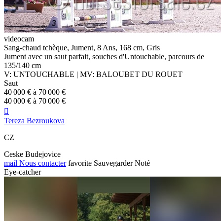
videocam
Sang-chaud tchèque, Jument, 8 Ans, 168 cm, Gris
Jument avec un saut parfait, souches d'Untouchable, parcours de
135/140 cm
V: UNTOUCHABLE | MV: BALOUBET DU ROUET
Saut
40 000 € à 70 000 €
40 000 € à 70 000 €

Tereza Bezroukova
CZ
Ceske Budejovice
mail
Nous contacter
favorite
Sauvegarder
Noté
Eye-catcher