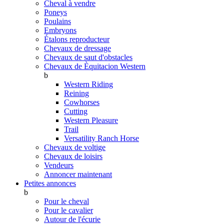
Cheval à vendre
Poneys
Poulains
Embryons
Étalons reproducteur
Chevaux de dressage
Chevaux de saut d'obstacles
Chevaux de Èquitacion Western
b
Western Riding
Reining
Cowhorses
Cutting
Western Pleasure
Trail
Versatility Ranch Horse
Chevaux de voltige
Chevaux de loisirs
Vendeurs
Annoncer maintenant
Petites annonces
b
Pour le cheval
Pour le cavalier
Autour de l'écurie