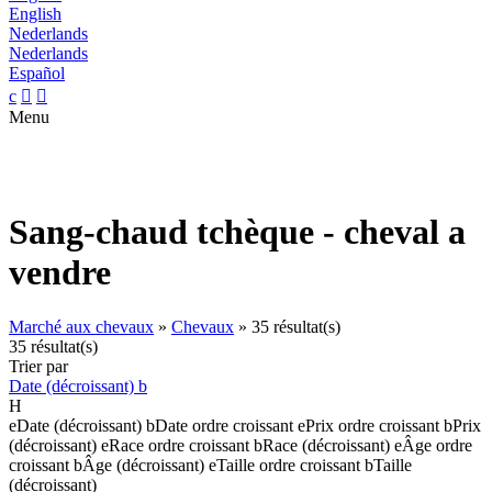
English
Nederlands
Nederlands
Español
c


Menu
Sang-chaud tchèque - cheval a
vendre
Marché aux chevaux
»
Chevaux
»
35 résultat(s)
35 résultat(s)
Trier par
Date (décroissant)
b
H
e
Date (décroissant)
b
Date ordre croissant
e
Prix ordre croissant
b
Prix
(décroissant)
e
Race ordre croissant
b
Race (décroissant)
e
Âge ordre
croissant
b
Âge (décroissant)
e
Taille ordre croissant
b
Taille
(décroissant)