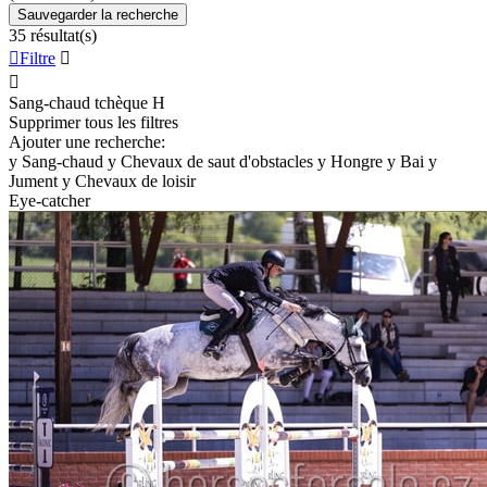
Sauvegarder la recherche
35 résultat(s)

Filtre


Sang-chaud tchèque
H
Supprimer tous les filtres
Ajouter une recherche:
y
Sang-chaud
y
Chevaux de saut d'obstacles
y
Hongre
y
Bai
y
Jument
y
Chevaux de loisir
Eye-catcher