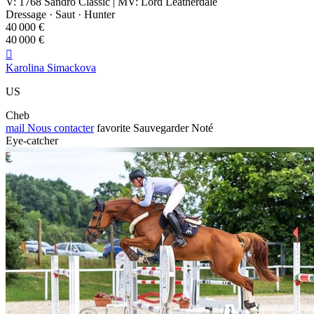
V: 1768 Sandro Classic | MV: Lord Leatherdale
Dressage · Saut · Hunter
40 000 €
40 000 €

Karolina Simackova
US
Cheb
mail
Nous contacter
favorite
Sauvegarder
Noté
Eye-catcher