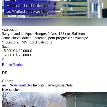
videocam
Sang-chaud tchèque, Hongre, 5 Ans, 173 cm, Bai brun
Jeune cheval doté du potentiel pour progresser davantage
V: Aristo Z | MV: Lord Caletto II
Saut
15 000 € à 20 000 €
15 000 € à 20 000 €

Robert Bruhns
DE
Gadow
mail
Nous contacter
favorite
Sauvegarder
Noté
Eye-catcher