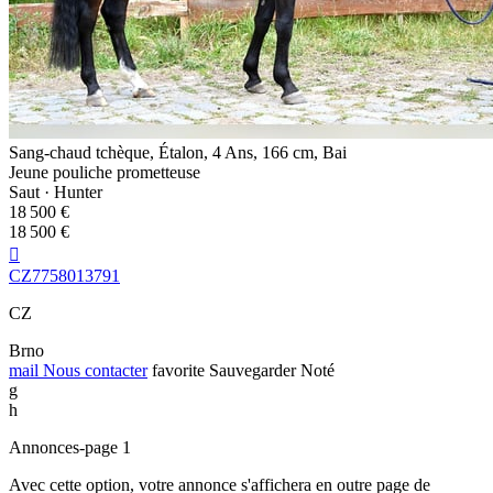
Sang-chaud tchèque, Étalon, 4 Ans, 166 cm, Bai
Jeune pouliche prometteuse
Saut · Hunter
18 500 €
18 500 €

CZ7758013791
CZ
Brno
mail
Nous contacter
favorite
Sauvegarder
Noté
g
h
Annonces-page 1
Avec cette option, votre annonce s'affichera en outre page de