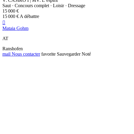
V: CASIRO I | MV: L‘espirit
Saut · Concours complet · Loisir · Dressage
15 000 €
15 000 € A débattre

Mataia Gohm
AT
Ranshofen
mail
Nous contacter
favorite
Sauvegarder
Noté