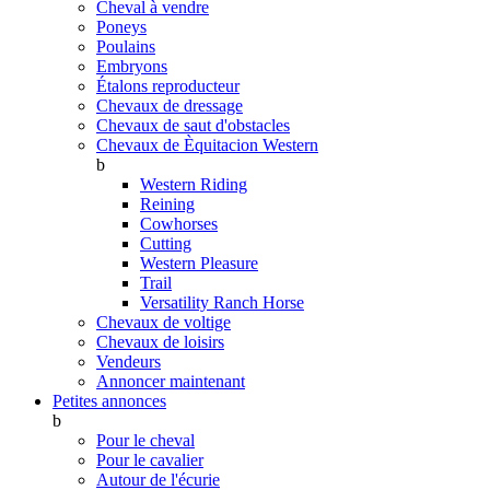
Cheval à vendre
Poneys
Poulains
Embryons
Étalons reproducteur
Chevaux de dressage
Chevaux de saut d'obstacles
Chevaux de Èquitacion Western
b
Western Riding
Reining
Cowhorses
Cutting
Western Pleasure
Trail
Versatility Ranch Horse
Chevaux de voltige
Chevaux de loisirs
Vendeurs
Annoncer maintenant
Petites annonces
b
Pour le cheval
Pour le cavalier
Autour de l'écurie