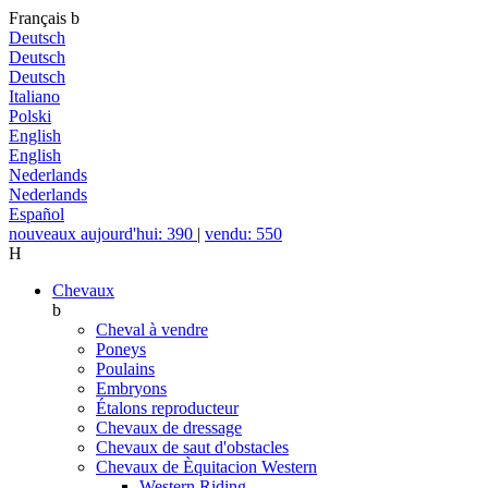
Français
b
Deutsch
Deutsch
Deutsch
Italiano
Polski
English
English
Nederlands
Nederlands
Español
nouveaux aujourd'hui: 390
|
vendu: 550
H
Chevaux
b
Cheval à vendre
Poneys
Poulains
Embryons
Étalons reproducteur
Chevaux de dressage
Chevaux de saut d'obstacles
Chevaux de Èquitacion Western
Western Riding