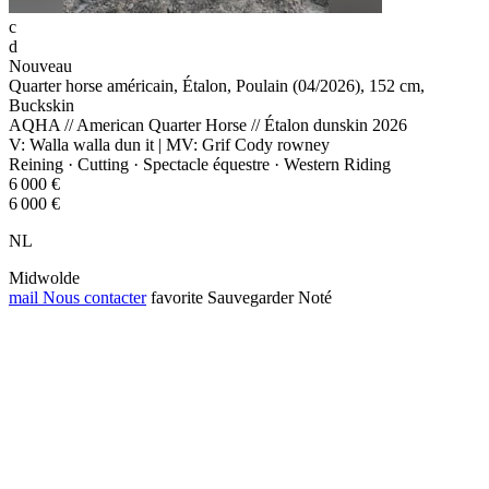
c
d
Nouveau
Quarter horse américain, Étalon, Poulain (04/2026), 152 cm,
Buckskin
AQHA // American Quarter Horse // Étalon dunskin 2026
V: Walla walla dun it | MV: Grif Cody rowney
Reining · Cutting · Spectacle équestre · Western Riding
6 000 €
6 000 €
NL
Midwolde
mail
Nous contacter
favorite
Sauvegarder
Noté