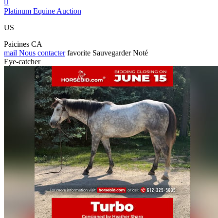

Platinum Equine Auction
US
Paicines CA
mail
Nous contacter
favorite
Sauvegarder
Noté
Eye-catcher