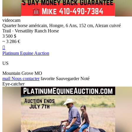
videocam
Quarter horse américain, Hongre, 6 Ans, 152 cm, Alezan cuivré
Trail · Versatility Ranch Horse
3 500 $
~ 3 286 €

Platinum Equine Auction
US
Mountain Grove MO
mail
Nous contacter
favorite
Sauvegarder
Noté
Eye-catcher