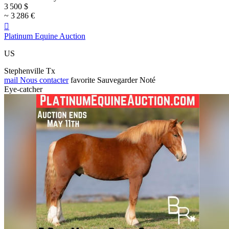
3 500 $
~ 3 286 €

Platinum Equine Auction
US
Stephenville Tx
mail
Nous contacter
favorite
Sauvegarder
Noté
Eye-catcher