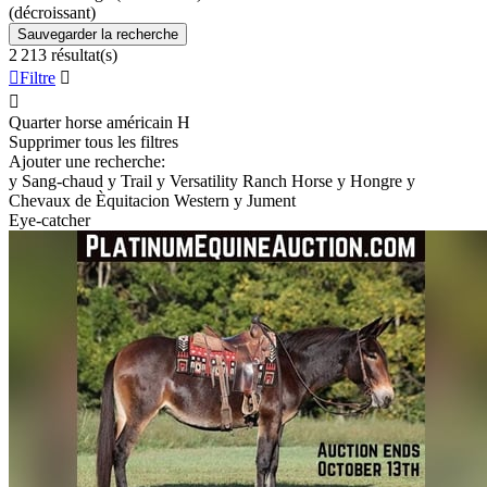
(décroissant)
Sauvegarder la recherche
2 213 résultat(s)

Filtre


Quarter horse américain
H
Supprimer tous les filtres
Ajouter une recherche:
y
Sang-chaud
y
Trail
y
Versatility Ranch Horse
y
Hongre
y
Chevaux de Èquitacion Western
y
Jument
Eye-catcher