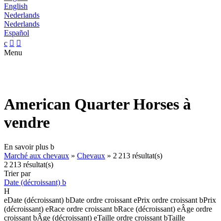
English
Nederlands
Nederlands
Español
c


Menu
American Quarter Horses à
vendre
En savoir plus
b
Marché aux chevaux
»
Chevaux
»
2 213 résultat(s)
2 213 résultat(s)
Trier par
Date (décroissant)
b
H
e
Date (décroissant)
b
Date ordre croissant
e
Prix ordre croissant
b
Prix
(décroissant)
e
Race ordre croissant
b
Race (décroissant)
e
Âge ordre
croissant
b
Âge (décroissant)
e
Taille ordre croissant
b
Taille