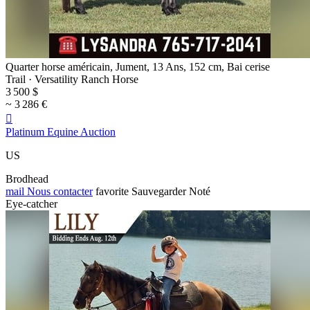
Quarter horse américain, Jument, 13 Ans, 152 cm, Bai cerise
Trail · Versatility Ranch Horse
3 500 $
~ 3 286 €

Platinum Equine Auction
US
Brodhead
mail
Nous contacter
favorite
Sauvegarder
Noté
Eye-catcher