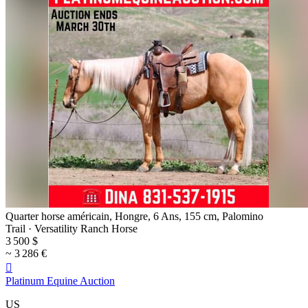
Quarter horse américain, Hongre, 6 Ans, 155 cm, Palomino
Trail · Versatility Ranch Horse
3 500 $
~ 3 286 €

Platinum Equine Auction
US