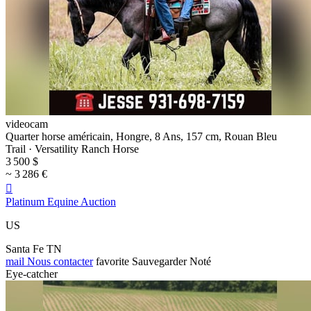
videocam
Quarter horse américain, Hongre, 8 Ans, 157 cm, Rouan Bleu
Trail · Versatility Ranch Horse
3 500 $
~ 3 286 €

Platinum Equine Auction
US
Santa Fe TN
mail
Nous contacter
favorite
Sauvegarder
Noté
Eye-catcher