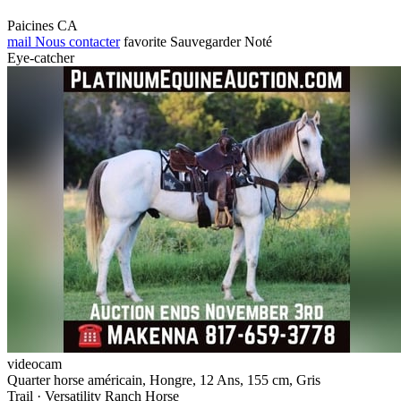
Paicines CA
mail
Nous contacter
favorite
Sauvegarder
Noté
Eye-catcher
videocam
Quarter horse américain, Hongre, 12 Ans, 155 cm, Gris
Trail · Versatility Ranch Horse