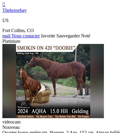

Thehorsebay
US
Fort Collins, CO
mail
Nous contacter
favorite
Sauvegarder
Noté
Platinium
videocam
Nouveau
Quarter horse américain, Hongre, 2 Ans, 152 cm, Alezan brûlé