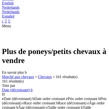
English
Nederlands
Nederlands
Español
c


Menu
Plus de poneys/petits chevaux à
vendre
En savoir plus
b
Marché aux chevaux
»
Chevaux
»
161 résultat(s)
161 résultat(s)
Trier par
Date (décroissant)
b
H
e
Date (décroissant)
b
Date ordre croissant
e
Prix ordre croissant
b
Prix
(décroissant)
e
Race ordre croissant
b
Race (décroissant)
e
Âge ordre
croissant
b
Âge (décroissant)
e
Taille ordre croissant
b
Taille