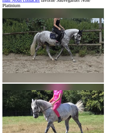
mail
Nous contacter
favorite
Sauvegarder
Noté
Platinium