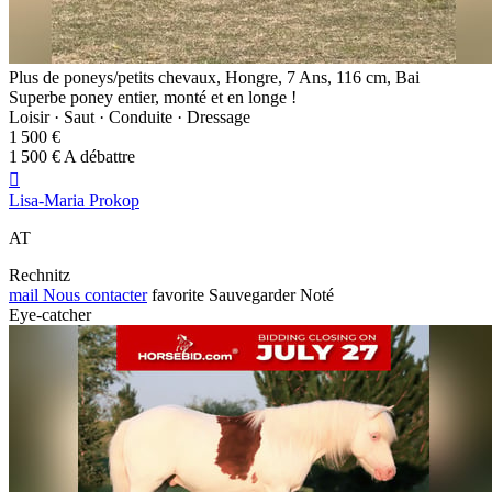
Plus de poneys/petits chevaux, Hongre, 7 Ans, 116 cm, Bai
Superbe poney entier, monté et en longe !
Loisir · Saut · Conduite · Dressage
1 500 €
1 500 € A débattre

Lisa-Maria Prokop
AT
Rechnitz
mail
Nous contacter
favorite
Sauvegarder
Noté
Eye-catcher