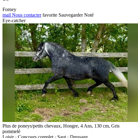
Forney
mail
Nous contacter
favorite
Sauvegarder
Noté
Eye-catcher
Plus de poneys/petits chevaux, Hongre, 4 Ans, 130 cm, Gris
pommelé
Loisir · Concours complet · Saut · Dressage