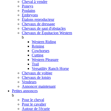
Cheval à vendre
Poneys
Poulains
Embryons
Étalons reproducteur
Chevaux de dressage
Chevaux de saut d'obstacles
Chevaux de Èquitacion Western
b
Western Riding
Reining
Cowhorses
Cutting
Western Pleasure
Trail
Versatility Ranch Horse
Chevaux de voltige
Chevaux de loisirs
Vendeurs
Annoncer maintenant
Petites annonces
b
Pour le cheval
Pour le cavalier
Autour de l'écurie