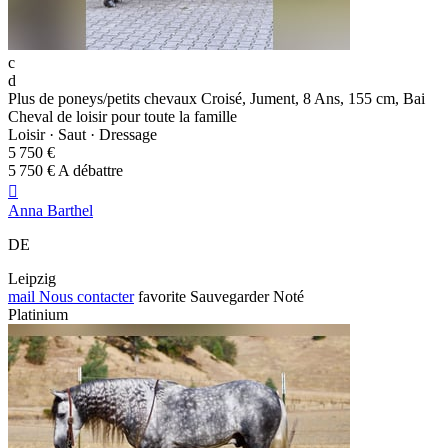
c
d
Plus de poneys/petits chevaux Croisé, Jument, 8 Ans, 155 cm, Bai
Cheval de loisir pour toute la famille
Loisir · Saut · Dressage
5 750 €
5 750 € A débattre

Anna Barthel
DE
Leipzig
mail
Nous contacter
favorite
Sauvegarder
Noté
Platinium