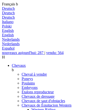
Français
b
Deutsch
Deutsch
Deutsch
Italiano
Polski
English
English
Nederlands
Nederlands
Español
nouveaux aujourd'hui: 287
|
vendu: 564
H
Chevaux
b
Cheval à vendre
Poneys
Poulains
Embryons
Étalons reproducteur
Chevaux de dressage
Chevaux de saut d'obstacles
Chevaux de Èquitacion Western
Western Riding