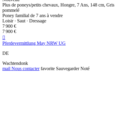
Plus de poneys/petits chevaux, Hongre, 7 Ans, 148 cm, Gris
pommelé
Poney familial de 7 ans à vendre
Loisir · Saut · Dressage
7 900 €
7 900 €

Pferdevermittlung May NRW UG
DE
Wachtendonk
mail
Nous contacter
favorite
Sauvegarder
Noté