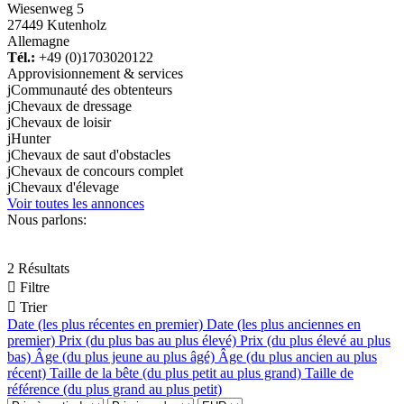
Wiesenweg 5
27449 Kutenholz
Allemagne
Tél.:
+49 (0)1703020122
Approvisionnement & services
j
Communauté des obtenteurs
j
Chevaux de dressage
j
Chevaux de loisir
j
Hunter
j
Chevaux de saut d'obstacles
j
Chevaux de concours complet
j
Chevaux d'élevage
Voir toutes les annonces
Nous parlons:
2 Résultats

Filtre

Trier
Date (les plus récentes en premier)
Date (les plus anciennes en
premier)
Prix (du plus bas au plus élevé)
Prix (du plus élevé au plus
bas)
Âge (du plus jeune au plus âgé)
Âge (du plus ancien au plus
récent)
Taille de la bête (du plus petit au plus grand)
Taille de
référence (du plus grand au plus petit)