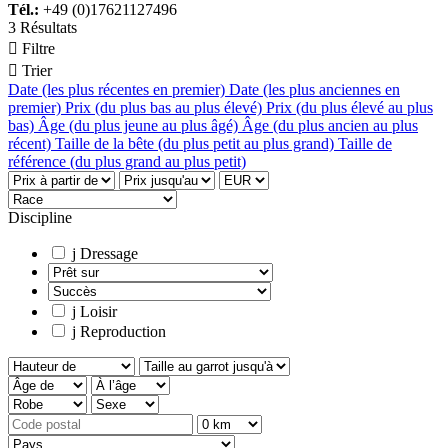
Tél.:
+49 (0)17621127496
3 Résultats

Filtre

Trier
Date (les plus récentes en premier)
Date (les plus anciennes en
premier)
Prix (du plus bas au plus élevé)
Prix (du plus élevé au plus
bas)
Âge (du plus jeune au plus âgé)
Âge (du plus ancien au plus
récent)
Taille de la bête (du plus petit au plus grand)
Taille de
référence (du plus grand au plus petit)
Discipline
j
Dressage
j
Loisir
j
Reproduction