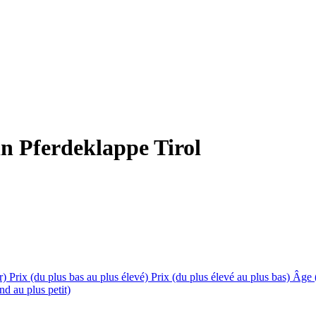
in Pferdeklappe Tirol
er)
Prix (du plus bas au plus élevé)
Prix (du plus élevé au plus bas)
Âge (
nd au plus petit)