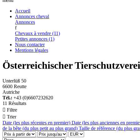
menu
Accueil
Annonces cheval
Annonces
f
Chevaux à vendre (11)
Petites annonces (1)
Nous contacter
Mentions légales
Österreichischer Tierschutzvere
Unterlüß 50
6600 Reutte
Autriche
Tél.:
+43 (0)6607232620
11 Résultats

Filtre

Trier
Date (les plus récentes en premier)
Date (les plus anciennes en premi
de la bête (du plus petit au plus grand)
Taille de référence (du plus gra