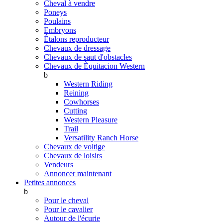
Cheval à vendre
Poneys
Poulains
Embryons
Étalons reproducteur
Chevaux de dressage
Chevaux de saut d'obstacles
Chevaux de Èquitacion Western
b
Western Riding
Reining
Cowhorses
Cutting
Western Pleasure
Trail
Versatility Ranch Horse
Chevaux de voltige
Chevaux de loisirs
Vendeurs
Annoncer maintenant
Petites annonces
b
Pour le cheval
Pour le cavalier
Autour de l'écurie