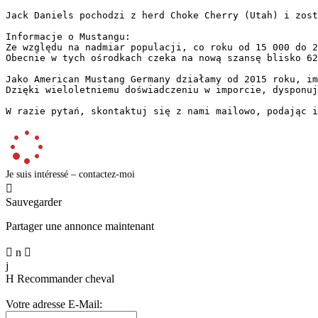
Jack Daniels pochodzi z herd Choke Cherry (Utah) i zost
Informacje o Mustangu:  

Ze względu na nadmiar populacji, co roku od 15 000 do 2
Obecnie w tych ośrodkach czeka na nową szansę blisko 62
Jako American Mustang Germany działamy od 2015 roku, im
Dzięki wieloletniemu doświadczeniu w imporcie, dysponuj
W razie pytań, skontaktuj się z nami mailowo, podając i
Je suis intéressé – contactez-moi

Sauvegarder
Partager une annonce maintenant

n

j
H
Recommander cheval
Votre adresse E-Mail: