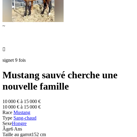
~

signet 9 fois
Mustang sauvé cherche une
nouvelle famille
10 000 € à 15 000 €
10 000 € à 15 000 €
Race
Mustang
Type
Sang-chaud
Sexe
Hongre
Âge
6 Ans
Taille au garrot
152 cm