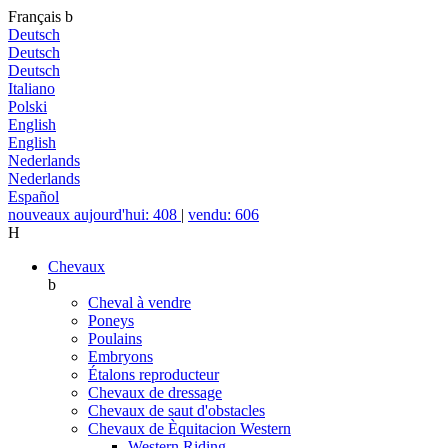
Français
b
Deutsch
Deutsch
Deutsch
Italiano
Polski
English
English
Nederlands
Nederlands
Español
nouveaux aujourd'hui: 408
|
vendu: 606
H
Chevaux
b
Cheval à vendre
Poneys
Poulains
Embryons
Étalons reproducteur
Chevaux de dressage
Chevaux de saut d'obstacles
Chevaux de Èquitacion Western
Western Riding