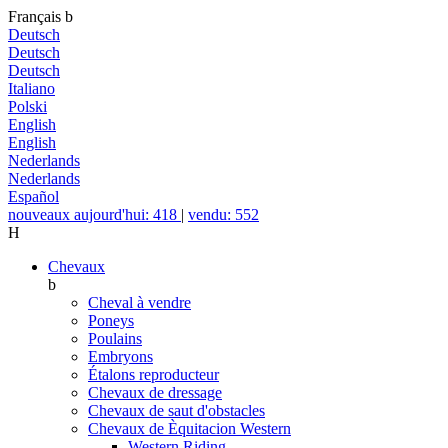
Français
b
Deutsch
Deutsch
Deutsch
Italiano
Polski
English
English
Nederlands
Nederlands
Español
nouveaux aujourd'hui: 418
|
vendu: 552
H
Chevaux
b
Cheval à vendre
Poneys
Poulains
Embryons
Étalons reproducteur
Chevaux de dressage
Chevaux de saut d'obstacles
Chevaux de Èquitacion Western
Western Riding