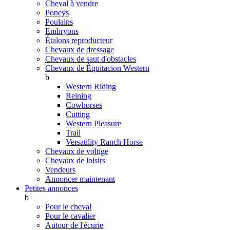
Cheval à vendre
Poneys
Poulains
Embryons
Étalons reproducteur
Chevaux de dressage
Chevaux de saut d'obstacles
Chevaux de Èquitacion Western
b
Western Riding
Reining
Cowhorses
Cutting
Western Pleasure
Trail
Versatility Ranch Horse
Chevaux de voltige
Chevaux de loisirs
Vendeurs
Annoncer maintenant
Petites annonces
b
Pour le cheval
Pour le cavalier
Autour de l'écurie