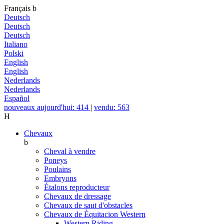
Français
b
Deutsch
Deutsch
Deutsch
Italiano
Polski
English
English
Nederlands
Nederlands
Español
nouveaux aujourd'hui: 414
|
vendu: 563
H
Chevaux
b
Cheval à vendre
Poneys
Poulains
Embryons
Étalons reproducteur
Chevaux de dressage
Chevaux de saut d'obstacles
Chevaux de Èquitacion Western
Western Riding