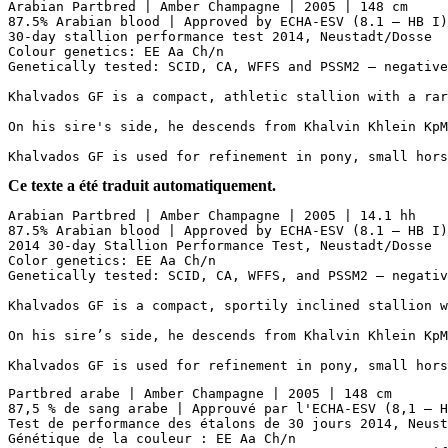
Arabian Partbred | Amber Champagne | 2005 | 148 cm

87.5% Arabian blood | Approved by ECHA-ESV (8.1 – HB I)

30-day stallion performance test 2014, Neustadt/Dosse

Colour genetics: EE Aa Ch/n

Genetically tested: SCID, CA, WFFS and PSSM2 – negative

Khalvados GF is a compact, athletic stallion with a rar
On his sire's side, he descends from Khalvin Khlein KpM
Khalvados GF is used for refinement in pony, small hors
Ce texte a été traduit automatiquement.
Arabian Partbred | Amber Champagne | 2005 | 14.1 hh  

87.5% Arabian blood | Approved by ECHA-ESV (8.1 – HB I),
2014 30-day Stallion Performance Test, Neustadt/Dosse  

Color genetics: EE Aa Ch/n  

Genetically tested: SCID, CA, WFFS, and PSSM2 – negative 
Khalvados GF is a compact, sportily inclined stallion w
On his sire’s side, he descends from Khalvin Khlein KpM
Khalvados GF is used for refinement in pony, small hors
Partbred arabe | Amber Champagne | 2005 | 148 cm

87,5 % de sang arabe | Approuvé par l'ECHA-ESV (8,1 – HB
Test de performance des étalons de 30 jours 2014, Neusta
Génétique de la couleur : EE Aa Ch/n
