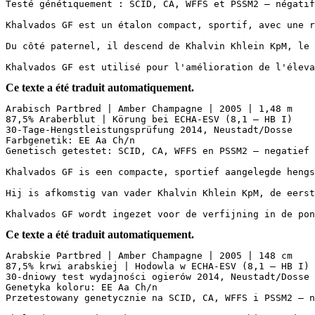
Testé génétiquement : SCID, CA, WFFS et PSSM2 – négatif

Khalvados GF est un étalon compact, sportif, avec une r
Du côté paternel, il descend de Khalvin Khlein KpM, le 
Khalvados GF est utilisé pour l'amélioration de l'éleva
Ce texte a été traduit automatiquement.
Arabisch Partbred | Amber Champagne | 2005 | 1,48 m  

87,5% Araberblut | Körung bei ECHA-ESV (8,1 – HB I)  

30-Tage-Hengstleistungsprüfung 2014, Neustadt/Dosse  

Farbgenetik: EE Aa Ch/n  

Genetisch getestet: SCID, CA, WFFS en PSSM2 – negatief 
Khalvados GF is een compacte, sportief aangelegde hengs
Hij is afkomstig van vader Khalvin Khlein KpM, de eerst
Khalvados GF wordt ingezet voor de verfijning in de pon
Ce texte a été traduit automatiquement.
Arabskie Partbred | Amber Champagne | 2005 | 148 cm  

87,5% krwi arabskiej | Hodowla w ECHA-ESV (8,1 – HB I) 
30-dniowy test wydajności ogierów 2014, Neustadt/Dosse 
Genetyka koloru: EE Aa Ch/n  

Przetestowany genetycznie na SCID, CA, WFFS i PSSM2 – n