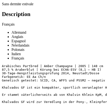
Sans dermite estivale
Description
Français
Allemand
Anglais
Espagnol
Néerlandais
Polonais
Italien
Français
Arabisches Partbred | Amber Champagne | 2005 | 148 cm

87,5 % Araberblut | Körung bei ECHA-ESV (8,1 – HB I)

30-Tage-Hengstleistungsprüfung 2014, Neustadt/Dosse

Farbgenetik: EE Aa Ch/n

Genetisch getestet: SCID, CA, WFFS und PSSM2 – negativ

Khalvados GF ist ein kompakter, sportlich veranlagter H
Er stammt väterlicherseits ab von Khalvin Khlein KpM, d
Khalvados GF wird zur Veredlung in der Pony-, Kleinpfer