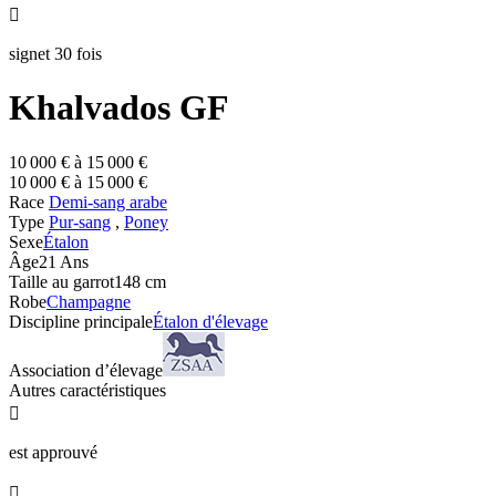

signet 30 fois
Khalvados GF
10 000 € à 15 000 €
10 000 € à 15 000 €
Race
Demi-sang arabe
Type
Pur-sang
,
Poney
Sexe
Étalon
Âge
21 Ans
Taille au garrot
148 cm
Robe
Champagne
Discipline principale
Étalon d'élevage
Association d’élevage
Autres caractéristiques

est approuvé
