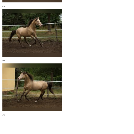
~
~
~