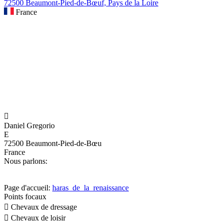
72500 Beaumont-Pied-de-Bœuf, Pays de la Loire
France

Daniel Gregorio
E
72500 Beaumont-Pied-de-Bœu
France
Nous parlons:
Page d'accueil:
haras_de_la_renaissance
Points focaux

Chevaux de dressage

Chevaux de loisir