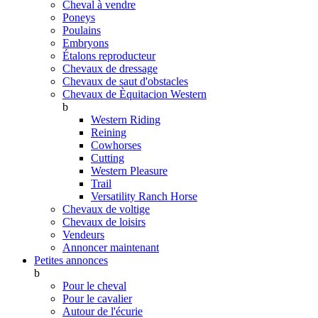
Cheval à vendre
Poneys
Poulains
Embryons
Étalons reproducteur
Chevaux de dressage
Chevaux de saut d'obstacles
Chevaux de Èquitacion Western
b
Western Riding
Reining
Cowhorses
Cutting
Western Pleasure
Trail
Versatility Ranch Horse
Chevaux de voltige
Chevaux de loisirs
Vendeurs
Annoncer maintenant
Petites annonces
b
Pour le cheval
Pour le cavalier
Autour de l'écurie