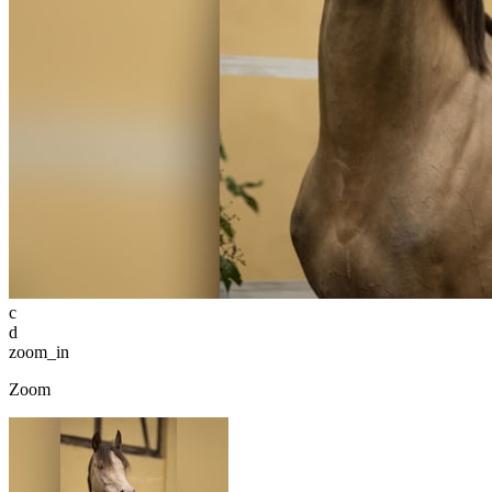
c
d
zoom_in
Zoom