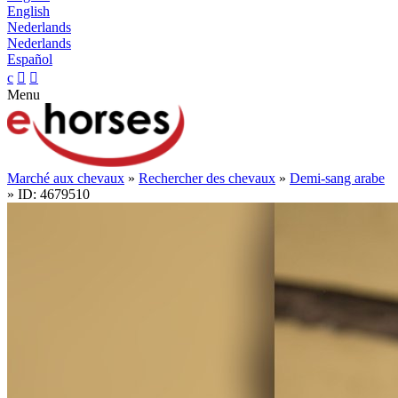
English
Nederlands
Nederlands
Español
c


Menu
Marché aux chevaux
»
Rechercher des chevaux
»
Demi-sang arabe
» ID: 4679510