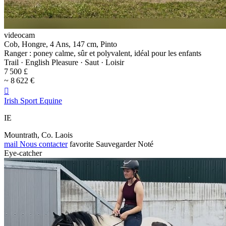
videocam
Cob, Hongre, 4 Ans, 147 cm, Pinto
Ranger : poney calme, sûr et polyvalent, idéal pour les enfants
Trail · English Pleasure · Saut · Loisir
7 500 £
~ 8 622 €

Irish Sport Equine
IE
Mountrath, Co. Laois
mail
Nous contacter
favorite
Sauvegarder
Noté
Eye-catcher