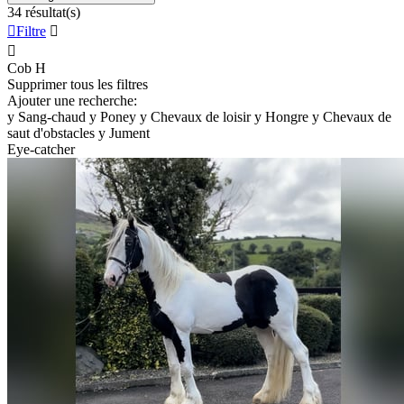
34 résultat(s)

Filtre


Cob
H
Supprimer tous les filtres
Ajouter une recherche:
y
Sang-chaud
y
Poney
y
Chevaux de loisir
y
Hongre
y
Chevaux de
saut d'obstacles
y
Jument
Eye-catcher