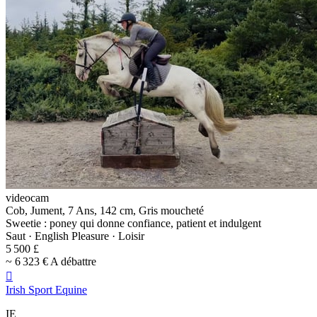
videocam
Cob, Jument, 7 Ans, 142 cm, Gris moucheté
Sweetie : poney qui donne confiance, patient et indulgent
Saut · English Pleasure · Loisir
5 500 £
~ 6 323 € A débattre

Irish Sport Equine
IE