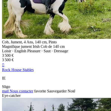
Cob, Jument, 4 Ans, 140 cm, Pinto
Magnifique jument Irish Cob de 140 cm
Loisir · English Pleasure · Saut · Dressage
3 500 €
3 500 €

Rock House Stables
IE
Sligo
mail
Nous contacter
favorite
Sauvegarder
Noté
Eye-catcher