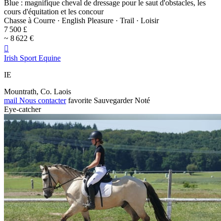
Blue : magnifique cheval de dressage pour le saut d'obstacles, les
cours d'équitation et les concour
Chasse à Courre · English Pleasure · Trail · Loisir
7 500 £
~ 8 622 €

Irish Sport Equine
IE
Mountrath, Co. Laois
mail
Nous contacter
favorite
Sauvegarder
Noté
Eye-catcher