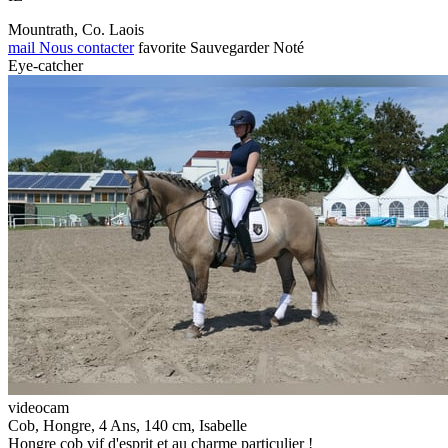
Mountrath, Co. Laois
mail
Nous contacter
favorite
Sauvegarder
Noté
Eye-catcher
videocam
Cob, Hongre, 4 Ans, 140 cm, Isabelle
Hongre cob vif d'esprit et au charme particulier !