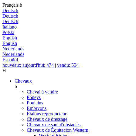
Français
b
Deutsch
Deutsch
Deutsch
Italiano
Polski
English
English
Nederlands
Nederlands
Español
nouveaux aujourd'hui: 474
|
vendu: 554
H
Chevaux
b
Cheval à vendre
Poneys
Poulains
Embryons
Étalons reproducteur
Chevaux de dressage
Chevaux de saut d'obstacles
Chevaux de Èquitacion Western
Western Riding