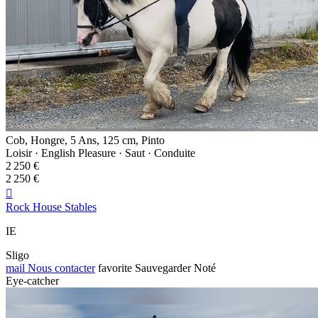
Cob, Hongre, 5 Ans, 125 cm, Pinto
Loisir · English Pleasure · Saut · Conduite
2 250 €
2 250 €

Rock House Stables
IE
Sligo
mail
Nous contacter
favorite
Sauvegarder
Noté
Eye-catcher