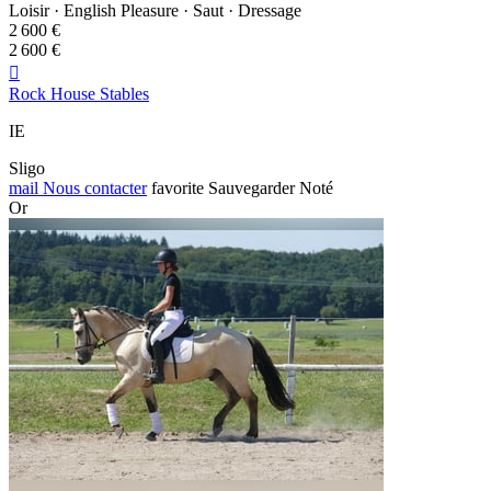
Loisir · English Pleasure · Saut · Dressage
2 600 €
2 600 €

Rock House Stables
IE
Sligo
mail
Nous contacter
favorite
Sauvegarder
Noté
Or