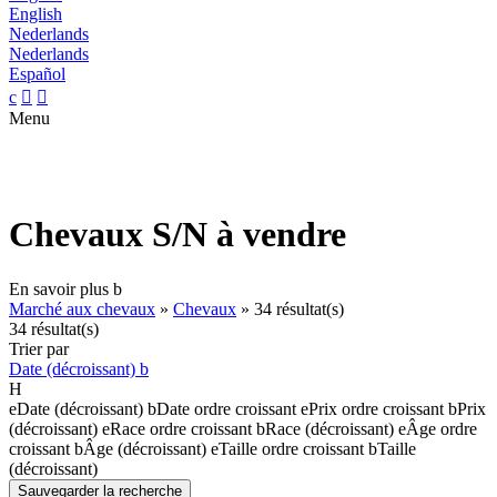
English
Nederlands
Nederlands
Español
c


Menu
Chevaux S/N à vendre
En savoir plus
b
Marché aux chevaux
»
Chevaux
»
34 résultat(s)
34 résultat(s)
Trier par
Date (décroissant)
b
H
e
Date (décroissant)
b
Date ordre croissant
e
Prix ordre croissant
b
Prix
(décroissant)
e
Race ordre croissant
b
Race (décroissant)
e
Âge ordre
croissant
b
Âge (décroissant)
e
Taille ordre croissant
b
Taille
(décroissant)
Sauvegarder la recherche