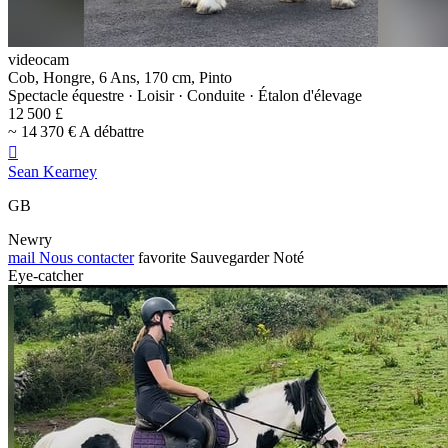
videocam
Cob, Hongre, 6 Ans, 170 cm, Pinto
Spectacle équestre · Loisir · Conduite · Étalon d'élevage
12 500 £
~ 14 370 € A débattre

Sean Kearney
GB
Newry
mail
Nous contacter
favorite
Sauvegarder
Noté
Eye-catcher