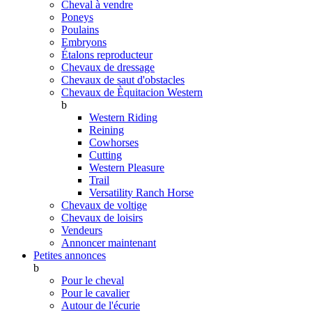
Cheval à vendre
Poneys
Poulains
Embryons
Étalons reproducteur
Chevaux de dressage
Chevaux de saut d'obstacles
Chevaux de Èquitacion Western
b
Western Riding
Reining
Cowhorses
Cutting
Western Pleasure
Trail
Versatility Ranch Horse
Chevaux de voltige
Chevaux de loisirs
Vendeurs
Annoncer maintenant
Petites annonces
b
Pour le cheval
Pour le cavalier
Autour de l'écurie