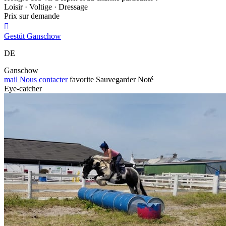
Loisir · Voltige · Dressage
Prix sur demande

Gestüt Ganschow
DE
Ganschow
mail
Nous contacter
favorite
Sauvegarder
Noté
Eye-catcher