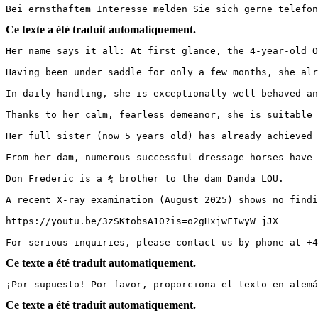
Bei ernsthaftem Interesse melden Sie sich gerne telefon
Ce texte a été traduit automatiquement.
Her name says it all: At first glance, the 4-year-old O
Having been under saddle for only a few months, she alre
In daily handling, she is exceptionally well-behaved an
Thanks to her calm, fearless demeanor, she is suitable 
Her full sister (now 5 years old) has already achieved 
From her dam, numerous successful dressage horses have 
Don Frederic is a ¾ brother to the dam Danda LOU.  

A recent X-ray examination (August 2025) shows no finding
https://youtu.be/3zSKtobsA10?is=o2gHxjwFIwyW_jJX  

For serious inquiries, please contact us by phone at +4
Ce texte a été traduit automatiquement.
¡Por supuesto! Por favor, proporciona el texto en alemá
Ce texte a été traduit automatiquement.