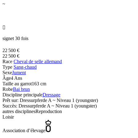
~

signet 30 fois
22 500 €
22 500 €
Race
Cheval de selle allemand
Type
Sang-chaud
Sexe
Jument
Âge
4 Ans
Taille au garrot
163 cm
Robe
Bai brun
Discipline principale
Dressage
Prêt sur: Dressurpferde A ~ Niveau 1 (youngster)
Succès: Dressurpferde A ~ Niveau 1 (youngster)
autres disciplines
Reproduction
Loisir
Association d’élevage