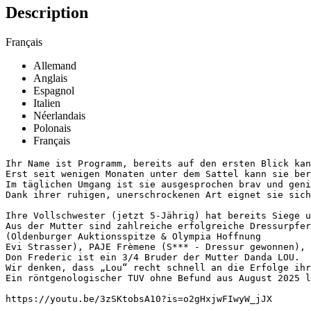
Description
Français
Allemand
Anglais
Espagnol
Italien
Néerlandais
Polonais
Français
Ihr Name ist Programm, bereits auf den ersten Blick kan
Erst seit wenigen Monaten unter dem Sattel kann sie ber
Im täglichen Umgang ist sie ausgesprochen brav und geni
Dank ihrer ruhigen, unerschrockenen Art eignet sie sich
Ihre Vollschwester (jetzt 5-Jährig) hat bereits Siege u
Aus der Mutter sind zahlreiche erfolgreiche Dressurpferd
(Oldenburger Auktionsspitze & Olympia Hoffnung

Evi Strasser), PAJE Frèmene (S*** - Dressur gewonnen), B
Don Frederic ist ein 3/4 Bruder der Mutter Danda LOU.

Wir denken, dass „Lou“ recht schnell an die Erfolge ihr
Ein röntgenologischer TUV ohne Befund aus August 2025 lie
https://youtu.be/3zSKtobsA10?is=o2gHxjwFIwyW_jJX
