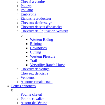
Cheval à vendre
Poneys
Poulains
Embryons
Étalons reproducteur
Chevaux de dressage
Chevaux de saut d'obstacles
Chevaux de Èquitacion Western
b
Western Riding
Reining
Cowhorses
Cutting
Western Pleasure
Trail
Versatility Ranch Horse
Chevaux de voltige
Chevaux de loisirs
Vendeurs
Annoncer maintenant
Petites annonces
b
Pour le cheval
Pour le cavalier
Autour de l'écurie