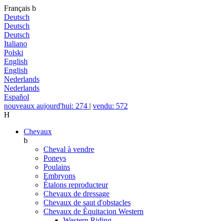
Français
b
Deutsch
Deutsch
Deutsch
Italiano
Polski
English
English
Nederlands
Nederlands
Español
nouveaux aujourd'hui: 274
|
vendu: 572
H
Chevaux
b
Cheval à vendre
Poneys
Poulains
Embryons
Étalons reproducteur
Chevaux de dressage
Chevaux de saut d'obstacles
Chevaux de Èquitacion Western
Western Riding