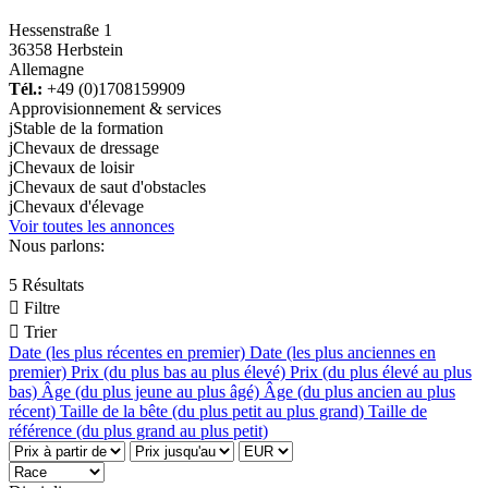
Hessenstraße 1
36358 Herbstein
Allemagne
Tél.:
+49 (0)1708159909
Approvisionnement & services
j
Stable de la formation
j
Chevaux de dressage
j
Chevaux de loisir
j
Chevaux de saut d'obstacles
j
Chevaux d'élevage
Voir toutes les annonces
Nous parlons:
5 Résultats

Filtre

Trier
Date (les plus récentes en premier)
Date (les plus anciennes en
premier)
Prix (du plus bas au plus élevé)
Prix (du plus élevé au plus
bas)
Âge (du plus jeune au plus âgé)
Âge (du plus ancien au plus
récent)
Taille de la bête (du plus petit au plus grand)
Taille de
référence (du plus grand au plus petit)