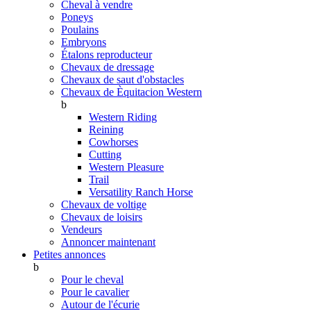
Cheval à vendre
Poneys
Poulains
Embryons
Étalons reproducteur
Chevaux de dressage
Chevaux de saut d'obstacles
Chevaux de Èquitacion Western
b
Western Riding
Reining
Cowhorses
Cutting
Western Pleasure
Trail
Versatility Ranch Horse
Chevaux de voltige
Chevaux de loisirs
Vendeurs
Annoncer maintenant
Petites annonces
b
Pour le cheval
Pour le cavalier
Autour de l'écurie