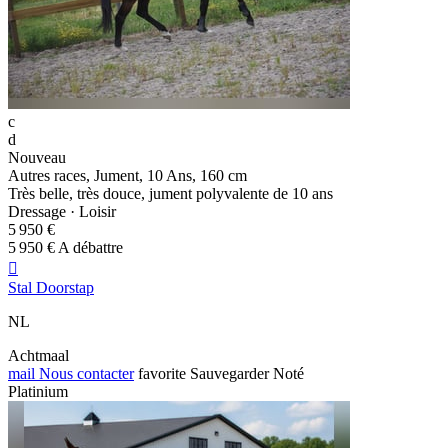
c
d
Nouveau
Autres races, Jument, 10 Ans, 160 cm
Très belle, très douce, jument polyvalente de 10 ans
Dressage · Loisir
5 950 €
5 950 € A débattre

Stal Doorstap
NL
Achtmaal
mail
Nous contacter
favorite
Sauvegarder
Noté
Platinium