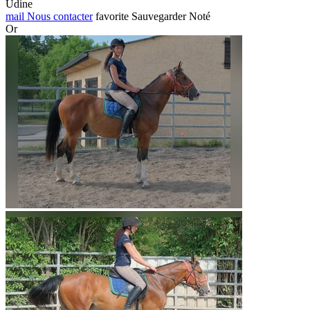
Udine
mail
Nous contacter
favorite
Sauvegarder
Noté
Or