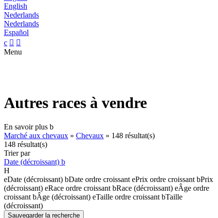
English
Nederlands
Nederlands
Español
c


Menu
Autres races à vendre
En savoir plus
b
Marché aux chevaux
»
Chevaux
»
148 résultat(s)
148 résultat(s)
Trier par
Date (décroissant)
b
H
e
Date (décroissant)
b
Date ordre croissant
e
Prix ordre croissant
b
Prix
(décroissant)
e
Race ordre croissant
b
Race (décroissant)
e
Âge ordre
croissant
b
Âge (décroissant)
e
Taille ordre croissant
b
Taille
(décroissant)
Sauvegarder la recherche