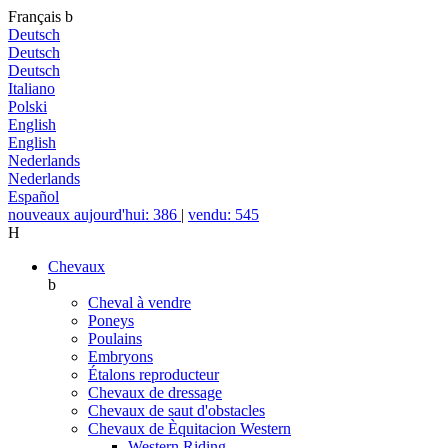
Français
b
Deutsch
Deutsch
Deutsch
Italiano
Polski
English
English
Nederlands
Nederlands
Español
nouveaux aujourd'hui: 386
|
vendu: 545
H
Chevaux
b
Cheval à vendre
Poneys
Poulains
Embryons
Étalons reproducteur
Chevaux de dressage
Chevaux de saut d'obstacles
Chevaux de Èquitacion Western
Western Riding