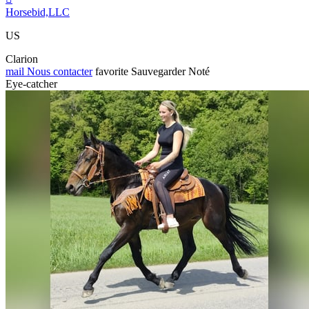
Horsebid,LLC
US
Clarion
mail
Nous contacter
favorite
Sauvegarder
Noté
Eye-catcher