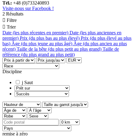
Tél.:
+48 (0)733240893
Visite-nous sur Facebook !
2 Résultats

Filtre

Trier
Date (les plus récentes en premier)
Date (les plus anciennes en
premier)
Prix (du plus bas au plus élevé)
Prix (du plus élevé au plus
bas)
Âge (du plus jeune au plus âgé)
Âge (du plus ancien au plus
récent)
Taille de la bête (du plus petit au plus grand)
Taille de
référence (du plus grand au plus petit)
Discipline
j
Saut
remise à zéro