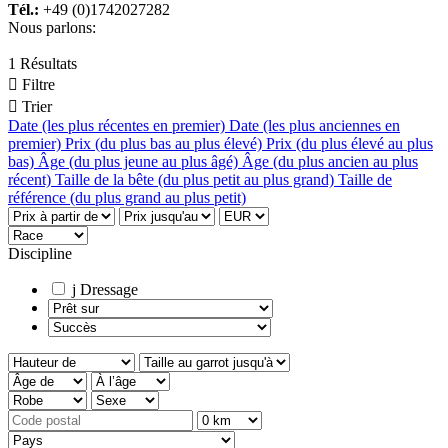
Tél.:
+49 (0)1742027282
Nous parlons:
1 Résultats

Filtre

Trier
Date (les plus récentes en premier)
Date (les plus anciennes en
premier)
Prix (du plus bas au plus élevé)
Prix (du plus élevé au plus
bas)
Âge (du plus jeune au plus âgé)
Âge (du plus ancien au plus
récent)
Taille de la bête (du plus petit au plus grand)
Taille de
référence (du plus grand au plus petit)
Discipline
j
Dressage