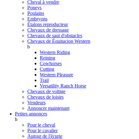
Cheval à vendre
Poneys
Poulains
Embryons
Étalons reproducteur
Chevaux de dressage
Chevaux de saut d'obstacles
Chevaux de Èquitacion Western
b
Western Riding
Reining
Cowhorses
Cutting
Western Pleasure
Trail
Versatility Ranch Horse
Chevaux de voltige
Chevaux de loisirs
Vendeurs
Annoncer maintenant
Petites annonces
b
Pour le cheval
Pour le cavalier
Autour de l'écurie