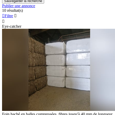
Sauvegarder la recherche
Publier une annonce
10 résultat(s)

Filtre


Eye-catcher
Foin haché en balles compressées, fibres jusqu'à 40 mm de longueur