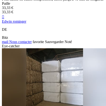
Paille
33,33 €
33,33 €

Edwin rominger
DE
Bitz
mail
Nous contacter
favorite
Sauvegarder
Noté
Eye-catcher