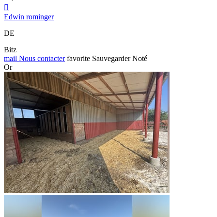

Edwin rominger
DE
Bitz
mail
Nous contacter
favorite
Sauvegarder
Noté
Or