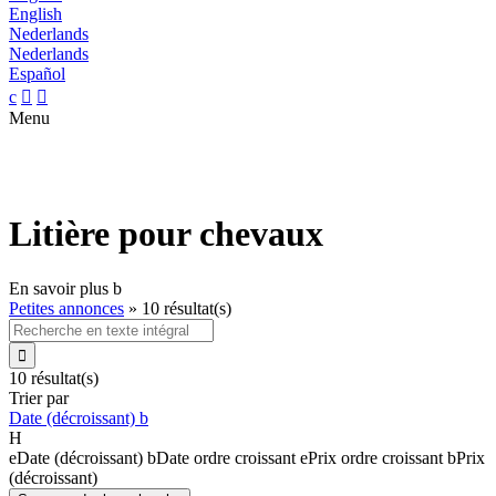
English
Nederlands
Nederlands
Español
c


Menu
Litière pour chevaux
En savoir plus
b
Petites annonces
»
10 résultat(s)

10 résultat(s)
Trier par
Date (décroissant)
b
H
e
Date (décroissant)
b
Date ordre croissant
e
Prix ordre croissant
b
Prix
(décroissant)