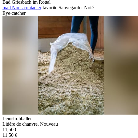
Bad Griesbach im Rottal
mail
Nous contacter
favorite
Sauvegarder
Noté
Eye-catcher
Leinstrohballen
Litière de chanvre, Nouveau
11,50 €
11,50 €