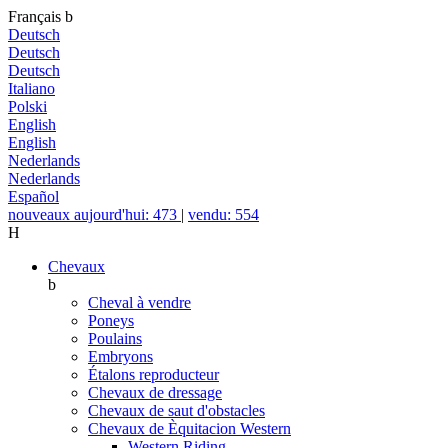
Français
b
Deutsch
Deutsch
Deutsch
Italiano
Polski
English
English
Nederlands
Nederlands
Español
nouveaux aujourd'hui: 473
|
vendu: 554
H
Chevaux
b
Cheval à vendre
Poneys
Poulains
Embryons
Étalons reproducteur
Chevaux de dressage
Chevaux de saut d'obstacles
Chevaux de Èquitacion Western
Western Riding