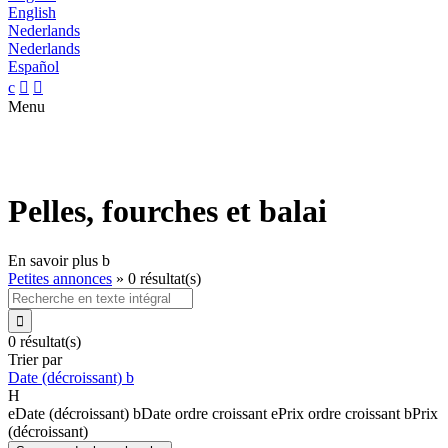
English
Nederlands
Nederlands
Español
c


Menu
Pelles, fourches et balai
En savoir plus
b
Petites annonces
»
0 résultat(s)

0 résultat(s)
Trier par
Date (décroissant)
b
H
e
Date (décroissant)
b
Date ordre croissant
e
Prix ordre croissant
b
Prix
(décroissant)