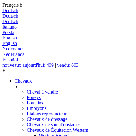
Français
b
Deutsch
Deutsch
Deutsch
Italiano
Polski
English
English
Nederlands
Nederlands
Español
nouveaux aujourd'hui: 409
|
vendu: 603
H
Chevaux
b
Cheval à vendre
Poneys
Poulains
Embryons
Étalons reproducteur
Chevaux de dressage
Chevaux de saut d'obstacles
Chevaux de Èquitacion Western
Western Riding