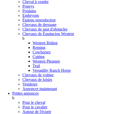
Cheval à vendre
Poneys
Poulains
Embryons
Étalons reproducteur
Chevaux de dressage
Chevaux de saut d'obstacles
Chevaux de Èquitacion Western
b
Western Riding
Reining
Cowhorses
Cutting
Western Pleasure
Trail
Versatility Ranch Horse
Chevaux de voltige
Chevaux de loisirs
Vendeurs
Annoncer maintenant
Petites annonces
b
Pour le cheval
Pour le cavalier
Autour de l'écurie