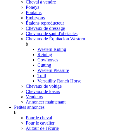
Cheval à vendre
Poneys
Poulains
Embryons
Étalons reproducteur
Chevaux de dressage
Chevaux de saut d'obstacles
Chevaux de Èquitacion Western
b
Western Riding
Reining
Cowhorses
Cutting
Western Pleasure
Trail
Versatility Ranch Horse
Chevaux de voltige
Chevaux de loisirs
Vendeurs
Annoncer maintenant
Petites annonces
b
Pour le cheval
Pour le cavalier
Autour de l'écurie