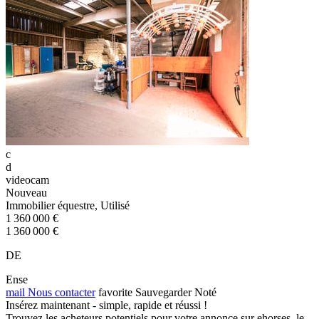
c
d
videocam
Nouveau
Immobilier équestre, Utilisé
1 360 000 €
1 360 000 €
DE
Ense
mail
Nous contacter
favorite
Sauvegarder
Noté
Insérez maintenant - simple, rapide et réussi !
Trouvez les acheteurs potentiels pour votre annonce sur ehorses, le