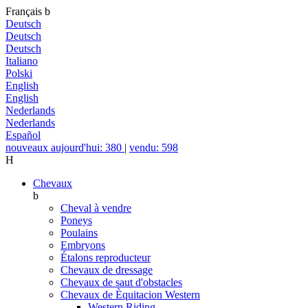
Français
b
Deutsch
Deutsch
Deutsch
Italiano
Polski
English
English
Nederlands
Nederlands
Español
nouveaux aujourd'hui: 380
|
vendu: 598
H
Chevaux
b
Cheval à vendre
Poneys
Poulains
Embryons
Étalons reproducteur
Chevaux de dressage
Chevaux de saut d'obstacles
Chevaux de Èquitacion Western
Western Riding