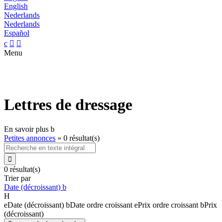
English
Nederlands
Nederlands
Español
c


Menu
Lettres de dressage
En savoir plus
b
Petites annonces
»
0 résultat(s)

0 résultat(s)
Trier par
Date (décroissant)
b
H
e
Date (décroissant)
b
Date ordre croissant
e
Prix ordre croissant
b
Prix
(décroissant)