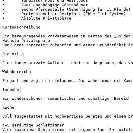
•	Beheizter Pool und Whirlpool

•	Zwei unabhängige Gästehäuser

•	Sechs Pferdeställe (Genehmigung für 15 Pferde)

•	Professioneller Reitplatz (Ebbe-Flut-System)

•	Absolute Privatsphäre

Kurzumschreibung

Ein herausragendes Privatanwesen im Herzen des „Golden 
Höchste Privatsphäre.

Dank drei separater Zufahrten und einer Grundstücksfläc
Die Villa

Eine lange private Auffahrt führt zum Haupthaus, das vo
Wohnbereiche

Elegant und zugleich einladend. Das Wohnzimmer mit Kami
Innenhof

Ein wunderschöner, romantischer und schattiger Bereich 
Küche

Voll ausgestattet mit hochwertigen Geräten und einem pra
4–5 geräumige Schlafzimmer

Vier luxuriöse Schlafzimmer mit eigenem Bad (En-suite). 