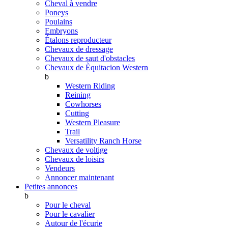
Cheval à vendre
Poneys
Poulains
Embryons
Étalons reproducteur
Chevaux de dressage
Chevaux de saut d'obstacles
Chevaux de Èquitacion Western
b
Western Riding
Reining
Cowhorses
Cutting
Western Pleasure
Trail
Versatility Ranch Horse
Chevaux de voltige
Chevaux de loisirs
Vendeurs
Annoncer maintenant
Petites annonces
b
Pour le cheval
Pour le cavalier
Autour de l'écurie