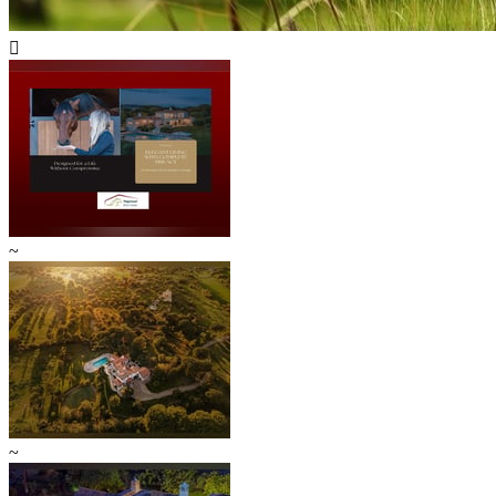

~
~