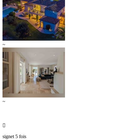
~
~

signet 5 fois