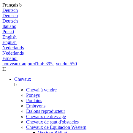
Français
b
Deutsch
Deutsch
Deutsch
Italiano
Polski
English
English
Nederlands
Nederlands
Español
nouveaux aujourd'hui: 395
|
vendu: 550
H
Chevaux
b
Cheval à vendre
Poneys
Poulains
Embryons
Étalons reproducteur
Chevaux de dressage
Chevaux de saut d'obstacles
Chevaux de Èquitacion Western
Western Riding