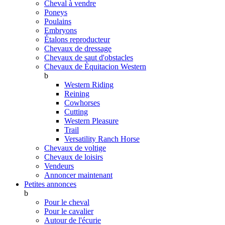
Cheval à vendre
Poneys
Poulains
Embryons
Étalons reproducteur
Chevaux de dressage
Chevaux de saut d'obstacles
Chevaux de Èquitacion Western
b
Western Riding
Reining
Cowhorses
Cutting
Western Pleasure
Trail
Versatility Ranch Horse
Chevaux de voltige
Chevaux de loisirs
Vendeurs
Annoncer maintenant
Petites annonces
b
Pour le cheval
Pour le cavalier
Autour de l'écurie