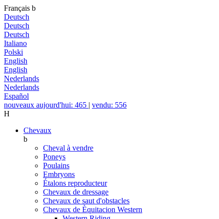
Français
b
Deutsch
Deutsch
Deutsch
Italiano
Polski
English
English
Nederlands
Nederlands
Español
nouveaux aujourd'hui: 465
|
vendu: 556
H
Chevaux
b
Cheval à vendre
Poneys
Poulains
Embryons
Étalons reproducteur
Chevaux de dressage
Chevaux de saut d'obstacles
Chevaux de Èquitacion Western
Western Riding