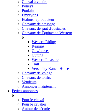
Cheval à vendre
Poneys
Poulains
Embryons
Étalons reproducteur
Chevaux de dressage
Chevaux de saut d'obstacles
Chevaux de Èquitacion Western
b
Western Riding
Reining
Cowhorses
Cutting
Western Pleasure
Trail
Versatility Ranch Horse
Chevaux de voltige
Chevaux de loisirs
Vendeurs
Annoncer maintenant
Petites annonces
b
Pour le cheval
Pour le cavalier
Autour de l'écurie