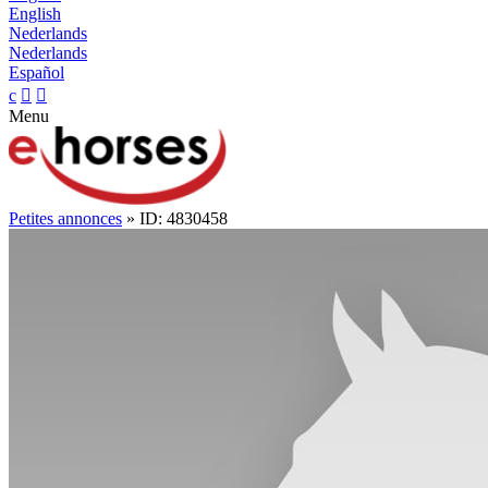
English
Nederlands
Nederlands
Español
c


Menu
Petites annonces
» ID: 4830458