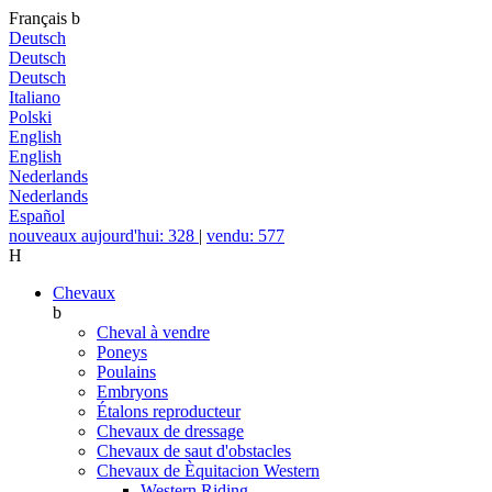
Français
b
Deutsch
Deutsch
Deutsch
Italiano
Polski
English
English
Nederlands
Nederlands
Español
nouveaux aujourd'hui: 328
|
vendu: 577
H
Chevaux
b
Cheval à vendre
Poneys
Poulains
Embryons
Étalons reproducteur
Chevaux de dressage
Chevaux de saut d'obstacles
Chevaux de Èquitacion Western
Western Riding