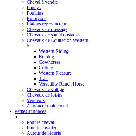
Cheval à vendre
Poneys
Poulains
Embryons
Étalons reproducteur
Chevaux de dressage
Chevaux de saut d'obstacles
Chevaux de Èquitacion Western
b
Western Riding
Reining
Cowhorses
Cutting
Western Pleasure
Trail
Versatility Ranch Horse
Chevaux de voltige
Chevaux de loisirs
Vendeurs
Annoncer maintenant
Petites annonces
b
Pour le cheval
Pour le cavalier
Autour de l'écurie